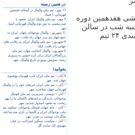
مصر
در همين زمينه
13 مهر»
تيم ملي واليبال در آستانه نخستين
قهرماني، اعتماد
زارش خبرنگار مهر، مراسم قرعه‎کشی هفدهمين دوره
9 مهر»
تيم ملی واليبال ايران: صعود با
صدرنشينی به دور دوم واليبال قهرمانی آسيا،
نبه شب در سالن
مهر
11 شهریور»
واليبال ‌‌نوجوانان‎‌ جهان: ايران به
"پتراسی" شهر رم ايتاليا برگزار و گروه‌بندی ۲۴ تيم
جمع چهار تيم برتر جهان راه يافت، مهر
8 شهریور»
تيم ملی واليبال ايران به رقابت های
جهانی راه يافت، ايلنا
6 شهریور»
واليبال انتخابی جهان: تيم ملی
بزرگسالان ايران برابر کره جنوبی به پيروزی
رسيد، سومين پيروزی تاريخ واليبال، مهر
بخوانید!
8 آبان »
تيم ملی ايران نايب قهرمان ووشوی
جهان شد، مهر
7 آبان »
تيم ملی ايران حريفان خود را در واليبال
قهرمانی جهان شناخت، مهر
7 آبان »
دوستی، سرمربی تيم ملی فوتبال
نوجوانان: بارندگی برنامه‌های تاکتيکی ما را بهم
ريخت، به صعود اميدوار شديم، مهر
7 آبان »
جام جهانی فوتبال نوجوانان: تساوی تيم
ملی نوجوانان ايران و کلمبيا در بازی سه ساعته،
شاگردان دوستی در صدر، مهر
7 آبان »
شکست سنگين اينتراخت در غياب
مهدوي کيا، سايت گل