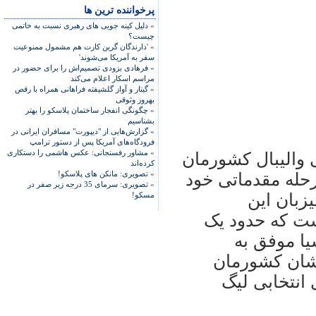
پرخواننده ترین ها
»
دلیل کینه جویی های رهبری نسبت به خاتمی
چیست؟
»
'دارندگان گرین کارت هم مشمول ممنوعیت
سفر به آمریکا می‌شوند'
»
فرهادی بزودی تصمیم‌اش را برای حضور در
مراسم اسکار اعلام می‌کند
»
گیتار و آواز گلشیفته فراهانی همراه با رقص
بهروز وثوقی
»
چگونگی انفجار ساختمان پلاسکو را بهتر
بشناسیم
»
گزارش‌هایی از "دیپورت" مسافران ایرانی در
فرودگاه‌های آمریکا پس از دستور ترامپ
»
مشاور رفسنجانی: عکس هاشمی را دستکاری
م ملی واليبال کشورمان
کرده‌اند
»
تصویری: مانکن های پلاسکو!
ای مرحله مقدماتی خود
»
تصویری: سرمای 35 درجه زیر صفر در
يزبان اين
مسکو!
ست که حدود يک
يا موفق به
شان کشورمان
دی پيش درچارچوب رقابت‎های انتخابی ليگ