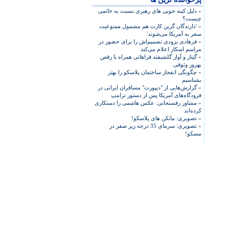
»
دلیل کینه جویی های رهبری نسبت به خاتمی
چیست؟
»
'دارندگان گرین کارت هم مشمول ممنوعیت
سفر به آمریکا می‌شوند'
»
فرهادی بزودی تصمیم‌اش را برای حضور در
مراسم اسکار اعلام می‌کند
»
گیتار و آواز گلشیفته فراهانی همراه با رقص
بهروز وثوقی
»
چگونگی انفجار ساختمان پلاسکو را بهتر
بشناسیم
»
گزارش‌هایی از "دیپورت" مسافران ایرانی در
فرودگاه‌های آمریکا پس از دستور ترامپ
»
مشاور رفسنجانی: عکس هاشمی را دستکاری
کرده‌اند
»
تصویری: مانکن های پلاسکو!
»
تصویری: سرمای 35 درجه زیر صفر در
مسکو!