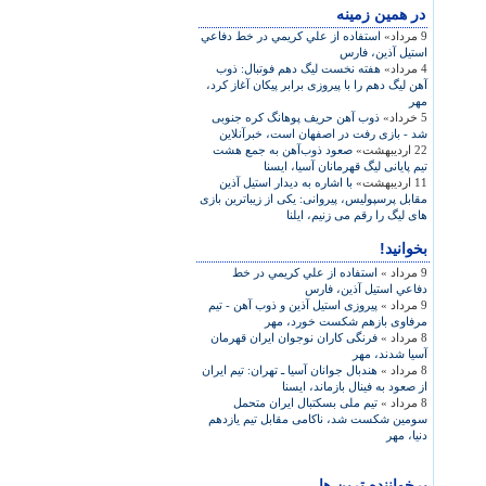
در همين زمينه
9 مرداد»
استفاده از علي كريمي در خط دفاعي
استیل آذین، فارس
4 مرداد»
هفته نخست ليگ دهم فوتبال: ذوب
آهن ليگ دهم را با پيروزی برابر پيکان آغاز کرد،
مهر
5 خرداد»
ذوب آهن حریف پوهانگ کره جنوبی
شد - بازی رفت در اصفهان است، خبرآنلاین
22 اردیبهشت»
صعود ذوب‌آهن به جمع هشت
تيم پايانی ليگ قهرمانان آسيا، ايسنا
11 اردیبهشت»
با اشاره به ديدار استيل آذين
مقابل پرسپوليس، پیروانی: یکی از زیباترین بازی
های لیگ را رقم می زنیم، ایلنا
بخوانید!
9 مرداد »
استفاده از علي كريمي در خط
دفاعي استیل آذین، فارس
9 مرداد »
پیروزی استیل آذین و ذوب آهن - تیم
مرفاوی بازهم شکست خورد، مهر
8 مرداد »
فرنگی کاران نوجوان ايران قهرمان
آسيا شدند، مهر
8 مرداد »
هندبال جوانان آسيا ـ تهران: تيم ايران
از صعود به فينال بازماند، ايسنا
8 مرداد »
تيم ملی بسکتبال ايران متحمل
سومين شکست شد، ناکامی مقابل تيم يازدهم
دنيا، مهر
پرخواننده ترین ها