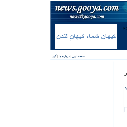
صفحه اول
|
درباره ما
|
گویا
ر
پ