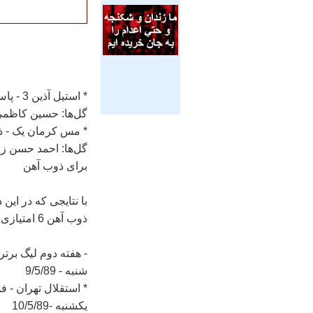
* استیل آذین 3 - پاس همدان صفر
گل‌ها: حسین کاظمی (34) و محمد غلامی (54 و 
* مس کرمان یک - ذ
برای ذوب آهن
ذوب آهن 6 امتیازی صدرنشین جدول رده بندی لیگ برتر شد.
- هفته دوم لیگ برتر
شنبه - 9/5/89
* استقلال تهران - فولاد خوزستا
یکشنبه -10/5/89