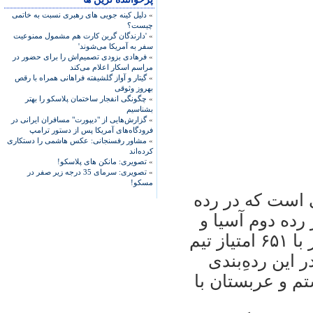
»
دلیل کینه جویی های رهبری نسبت به خاتمی
چیست؟
»
'دارندگان گرین کارت هم مشمول ممنوعیت
سفر به آمریکا می‌شوند'
»
فرهادی بزودی تصمیم‌اش را برای حضور در
مراسم اسکار اعلام می‌کند
»
گیتار و آواز گلشیفته فراهانی همراه با رقص
بهروز وثوقی
»
چگونگی انفجار ساختمان پلاسکو را بهتر
بشناسیم
»
گزارش‌هایی از "دیپورت" مسافران ایرانی در
فرودگاه‌های آمریکا پس از دستور ترامپ
»
مشاور رفسنجانی: عکس هاشمی را دستکاری
کرده‌اند
»
تصویری: مانکن های پلاسکو!
»
تصویری: سرمای 35 درجه زیر صفر در
مسکو!
 آسيايی است که در رده
ن با ۷۶۸ امتياز در رده دوم آسيا و
سی‌ودوم جهان قرار دارد. کره‌جنوبی نيز با ۶۵۱ امتياز تيم
اين ردهِ‌بندی
و هشتم و عربستان با