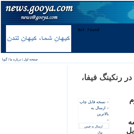
صفحه اول
|
درباره ما
|
گویا
ر رنکينگ فيفا،
م
»
نسخه قابل چاپ
»
ارسال به
بالاترین
»
ه
ارسال به فیس
يل
بوک