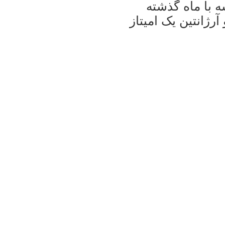
ه با ماه گذشته
 تنها برزيل ۱۲ امتياز و آرژانتين يک اميتاز