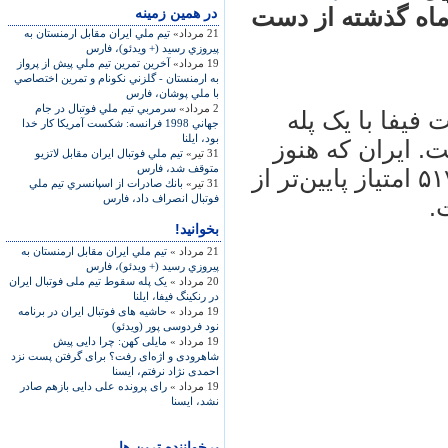
به ماه گذشته از دست
در همين زمينه
21 مرداد»
تيم ملي ايران مقابل ارمنستان به
پيروزي رسيد (+ ویدئو)، فارس
19 مرداد»
آخرين تمرين تيم ملي پيش از پرواز
به ارمنستان - گلزني نكونام و تمرين اختصاصي
با ملي پوشان، فارس
2 مرداد»
سرمربي تيم ملي فوتبال در جام
 فيفا با يک پله
جهاني 1998 فرانسه: شكست آمريكا كار خدا
بود، ایلنا
 ايران که هنوز
31 تیر»
تيم ملي فوتبال ايران مقابل لاتزيو
متوقف شد، فارس
در بين تيم‌های آسيايی چهارم است‏، با ۵۱۷ امتياز پايين‌تر از
31 تیر»
بانك صادرات از اسپانسري تيم ملي
فوتبال انصراف داد، فارس
.
بخوانید!
21 مرداد »
تيم ملي ايران مقابل ارمنستان به
پيروزي رسيد (+ ویدئو)، فارس
20 مرداد »
يک پله سقوط تيم ملی فوتبال ايران
در رنکينگ فيفا، ايلنا
19 مرداد »
حاشیه های فوتبال ایران در برنامه
نود فردوسی پور (ویدئو)
19 مرداد »
مايلی کهن: چرا دايی پيش
شاهرودی و اژه‌ای رفت؟ برای گرفتن پست نزد
احمدی نژاد نرفتم، ايسنا
19 مرداد »
رای پرونده علی دايی بازهم صادر
نشد، ايسنا
پرخواننده ترین ها