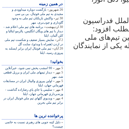
در همين زمينه
26 شهریور»
بازگشت دوباره میداوودی و
مجیدی به تیم ملی فوتبال، بی بی سی
30 تیر»
واکنش بازیکنان تیم ملی به وجود
الملل فدراسیون
گاوداری و چوب‌بری، مهر
مطلب افزود:
30 اردیبهشت»
برنامه های تیم ملی اعلام شد -
ديدار با تیم های ویگان انگلیس، پالرمو ایتالیا و
ن تیم‌های ملی
کلن آلمان، ایلنا
2 آذر»
نمایش بسیار ضعیف و شکست تیم ملی
 یکی از نمایندگان
در اردن (همراه با ویدئو)، سایت گل
20 آبان»
تیم ملی فوتبال ایران برابر ایسلند به
پیروزی رسید، ایلنا
بخوانید!
5 مهر »
90 امشب پخش نمی شود، خبرآنلاین
5 مهر »
دیدار تیمهای ملی ایران و برزیل قطعی
شد، مهر
5 مهر »
اولين پيروزي واليبال ايران در مسابقات
قهرماني جهان، ایلنا
4 مهر »
سليمي پا جاي پاي رضازاده گذاشت -
وزنه‌برداري قهرماني جهان، ایلنا
4 مهر »
ويديوي گلهاي تيم ملي فوتبال ايران در
برابر تيم ملي بحرين
پرخواننده ترین ها
»
دلیل کینه جویی های رهبری نسبت به خاتمی
چیست؟