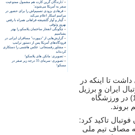
»
'دارندگان گرین کارت هم مشمول ممنوعیت
سفر به آمریکا می‌شوند'
»
فرهادی بزودی تصمیم‌اش را برای حضور در
مراسم اسکار اعلام می‌کند
»
گیتار و آواز گلشیفته فراهانی همراه با رقص
بهروز وثوقی
»
چگونگی انفجار ساختمان پلاسکو را بهتر
بشناسیم
»
گزارش‌هایی از "دیپورت" مسافران ایرانی در
فرودگاه‌های آمریکا پس از دستور ترامپ
»
مشاور رفسنجانی: عکس هاشمی را دستکاری
کرده‌اند
»
تصویری: مانکن های پلاسکو!
»
تصویری: سرمای 35 درجه زیر صفر در
مسکو!
داشت تا اینکه در
بال ایران و برزیل
در تاریخ 7 اکتبر 2010 (15 مهرماه 1389) در ورزشگاه
بروند.
وتبال تاکید کرد:
به مصاف تیم ملی