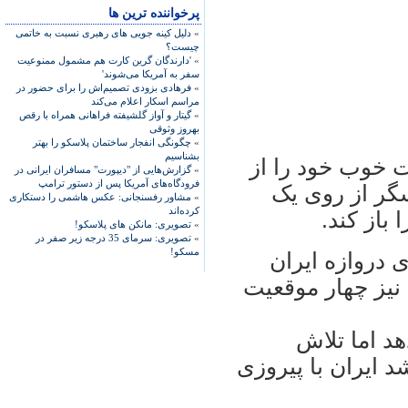
پرخواننده ترین ها
»
دلیل کینه جویی های رهبری نسبت به خاتمی
چیست؟
»
'دارندگان گرین کارت هم مشمول ممنوعیت
سفر به آمریکا می‌شوند'
»
فرهادی بزودی تصمیم‌اش را برای حضور در
مراسم اسکار اعلام می‌کند
»
گیتار و آواز گلشیفته فراهانی همراه با رقص
بهروز وثوقی
»
چگونگی انفجار ساختمان پلاسکو را بهتر
بشناسیم
ت خوب خود را از
»
گزارش‌هایی از "دیپورت" مسافران ایرانی در
فرودگاه‌های آمریکا پس از دستور ترامپ
 حميد علی عسگر از روی يک
»
مشاور رفسنجانی: عکس هاشمی را دستکاری
کرده‌اند
باز کند.
»
تصویری: مانکن های پلاسکو!
»
تصویری: سرمای 35 درجه زیر صفر در
مسکو!
 دروازه ايران
نيز چهار موقعيت
د اما تلاش
د ايران با پيروزی