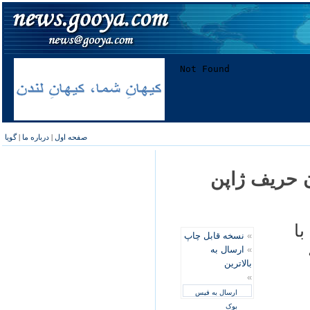
صفحه اول
|
درباره ما
|
گویا
ان حريف ژاپن
با
»
نسخه قابل چاپ
»
ارسال به
بالاترین
»
ارسال به فیس
بوک