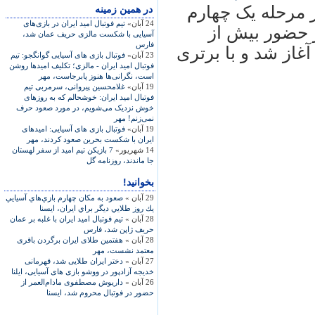
ر مرحله يک چهارم
در همين زمينه
24 آبان»
تيم فوتبال اميد ايران در بازی‌های
 تهران در حضور بيش از
آسيايی با شکست مالزی حريف عمان شد،
فارس
غاز شد و با برتری
23 آبان»
فوتبال بازی های آسيايی گوانگجو: تيم
فوتبال اميد ايران - مالزی؛ تکليف اميدها روشن
است، نگرانی‌ها هنوز پابرجاست، مهر
19 آبان»
غلامحسين پيروانی، سرمربی تيم
فوتبال اميد ايران: خوشحالم که به روزهای
خوش نزديک می‌شويم، در مورد صعود حرف
نمی‌زنم! مهر
19 آبان»
فوتبال بازی های آسيايی: اميدهای
ايران با شکست بحرين صعود کردند، مهر
14 شهریور»
7 بازيكن تيم اميد از سفر لهستان
جا ماندند، روزنامه گل
بخوانید!
29 آبان »
صعود به مكان چهارم بازي‌هاي آسيايي
يك روز طلايي ديگر براي ايران، ايسنا
28 آبان »
تيم فوتبال اميد ايران با غلبه بر عمان
حريف ژاپن شد، فارس
28 آبان »
هفتمين طلای ايران برگردن باقری
معتمد نشست، مهر
27 آبان »
دختر ايران طلايی شد، قهرمانی
خديجه آزادپور در ووشو بازی های آسيايی، ايلنا
26 آبان »
داريوش مصطفوی مادام‌العمر از
حضور در فوتبال محروم شد، ايسنا