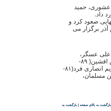
ا عشوری، حميد
 داد.
نهايی صعود کرد و
آذر برگزار می
 علی عسگر،
احسان حاج صفی، سيد رضا طلبه، آرش افشين( ۸۹-
مسعود ابراهيم زاده)، سينا عشوری، کريم انصاری فرد(۸۱-
ن مسلمان،
بازگشت به بالای صفحه
|
بازگشت به