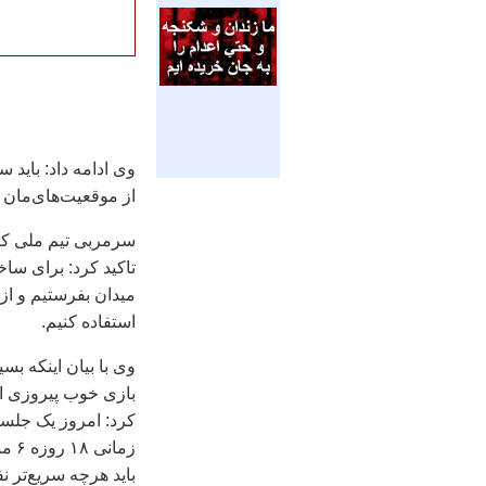
وی ادامه داد: بايد 
از موقعيت‌های‌مان 
سرمربی تيم ملی کشور
تاکيد کرد: برای ساخ
ميدان بفرستيم و از 
استفاده کنيم.
وی با بيان اينکه بس
بازی خوب پيروزی ار
کرد: امروز يک جلسه 
زما
بايد هرچه سريع‌تر ن