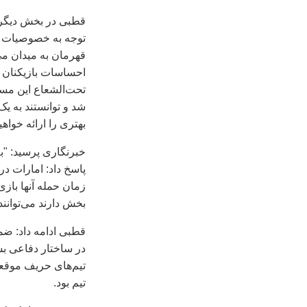
قطبی در بخش ديگر ا
توجه به خصوصيات اي
قهرمان به ميدان می
احساسات بازيکنان تا
تحت‌الشعاع اين مسا
شد و توانستند به يک
بهتری را ارائه خواهي
خبرنگاری پرسيد: "ب
پاسخ داد: امارات د
زمان حمله آنها بازی
بخش دارند می‌توانند
قطبی ادامه داد: ضم
در ساختار دفاعی بس
تيم‌های حريف موقعي
تيم بود.