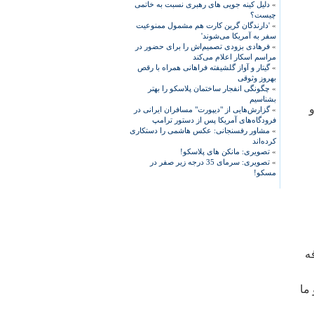
»
دلیل کینه جویی های رهبری نسبت به خاتمی
چیست؟
»
'دارندگان گرین کارت هم مشمول ممنوعیت
سفر به آمریکا می‌شوند'
»
فرهادی بزودی تصمیم‌اش را برای حضور در
مراسم اسکار اعلام می‌کند
»
گیتار و آواز گلشیفته فراهانی همراه با رقص
بهروز وثوقی
»
چگونگی انفجار ساختمان پلاسکو را بهتر
بشناسیم
و
»
گزارش‌هایی از "دیپورت" مسافران ایرانی در
فرودگاه‌های آمریکا پس از دستور ترامپ
»
مشاور رفسنجانی: عکس هاشمی را دستکاری
کرده‌اند
»
تصویری: مانکن های پلاسکو!
»
تصویری: سرمای 35 درجه زیر صفر در
مسکو!
ه
 ما