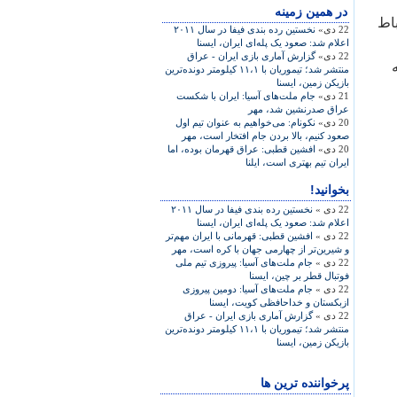
در همين زمينه
اط
22 دی»
نخستين رده بندی فيفا در سال ۲۰۱۱
اعلام شد: صعود يک پله‌ای ايران، ايسنا
22 دی»
گزارش آماری بازی ايران - عراق
منتشر شد؛ تيموريان با ۱۱،۱ کيلومتر دونده‌ترين
بازيکن زمين، ايسنا
21 دی»
جام ملت‌های آسيا: ايران با شکست
عراق صدرنشين شد، مهر
20 دی»
نکونام: می‌خواهيم به عنوان تيم اول
صعود کنيم، بالا بردن جام افتخار است، مهر
20 دی»
افشين قطبی: عراق قهرمان بوده، اما
ايران تيم بهتری است، ايلنا
بخوانید!
22 دی »
نخستين رده بندی فيفا در سال ۲۰۱۱
اعلام شد: صعود يک پله‌ای ايران، ايسنا
22 دی »
افشين قطبی: قهرمانی با ايران مهم‌تر
و شيرين‌تر از چهارمی جهان با کره است، مهر
22 دی »
جام ملت‌های آسيا: پيروزی تيم ملی
فوتبال قطر بر چين، ايسنا
22 دی »
جام ملت‌های آسيا: دومين پيروزی
ازبکستان و خداحافظی کويت، ايسنا
22 دی »
گزارش آماری بازی ايران - عراق
منتشر شد؛ تيموريان با ۱۱،۱ کيلومتر دونده‌ترين
بازيکن زمين، ايسنا
پرخواننده ترین ها