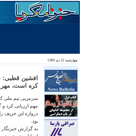
چهارشنبه 22 دی 1389
افشين قطبی: قهر
کره است، مهر
سرمربی تيم ملی کش
مهم ارزيابی کرد و گ
دروازه اين حريف را
بود.
به گزارش خبرنگار 