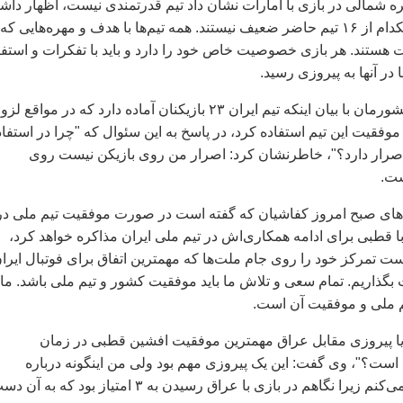
ره شمالی در بازی با امارات نشان داد تيم قدرتمندی نيست، اظهار داش
در اين تورنمنت هيچکدام از ۱۶ تيم حاضر ضعيف نيستند. همه تيم‌ها با هدف و مهره‌هايی که
ت هستند. هر بازی خصوصيت خاص خود را دارد و بايد با تفکرات و استفا
در آنها به پيروزی رسيد.
سرمربی تيم ملی کشورمان با بيان اينکه تيم ايران ۲۳ بازيکنان آماده دارد که در مواقع ل
ی موفقيت اين تيم استفاده کرد، در پاسخ به اين سئوال که "چرا در استفاد
رار دارد؟"، خاطرنشان کرد: اصرار من روی بازيکن نيست روی
ست.
ای صبح امروز کفاشيان که گفته است در صورت موفقيت تيم ملی در
با قطبی برای ادامه همکاری‌اش در تيم ملی ايران مذاکره خواهد کرد،
ست تمرکز خود را روی جام ملت‌ها که مهمترين اتفاق برای فوتبال ايرا
ذاريم. تمام سعی و تلاش ما بايد موفقيت کشور و تيم ملی باشد. ما
م ملی و موفقيت آن است.
يا پيروزی مقابل عراق مهمترين موفقيت افشين قطبی در زمان
ست؟"، وی گفت: اين يک پيروزی مهم بود ولی من اينگونه درباره
مسابقات قضاوت نمی‌کنم زيرا نگاهم در بازی با عراق رسيدن به ۳ امتياز بود که به آ