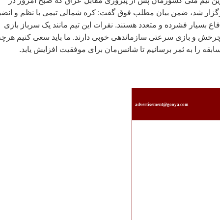
رين تيم ملی کشورمان پس از پيروزی مقابل عراق که صبح امروز در
رگزار شد، ضمن بيان مطلب فوق گفت: کره شمالی تيمی با نظم و انضب
اع بسيار فشرده و متعدد هستند. نفرات اين تيم مانند يک سرباز بازی
چرخش و بازی سرعتی سازماندهی خوبی دارند. ما بايد سعی کنيم هرچه
قه را به ثمر برسانيم تا شانس‌مان برای موفقيت افزايش يابد.
advertisement@gooya.com