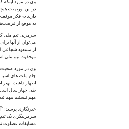
وی در مورد اينکه ک
دارند به فکر موفقي
به موقع از فرصت‌ها 
می‌توان از آنها برا
از مسعود شجاعی اص
موفقيت تيم ملی ا
وی در مورد صحبت‌ه
جام ملت‌ های آسيا 
اظهار داشت: بهتر ا
طی چهار سال است بگ
مهم نيستيم مهم تي
خبرنگاری پرسيد: "آ
سرمربيگری يک تيم ا