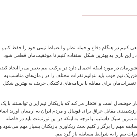
سعی کنيم در هنگام دفاع و حمله نظم و انضباط تيمی خود را حفظ کنيم 
در اين بازی به بهترين شکل استفاده کنيم تا موفقيت‌مان قطعی شود.
مان در مورد اينکه احتمال دارد در ترکيب تيم تغييراتی را ايجاد کند،
تن يک تيم خوب بايد بتوانيم نفرات مختلف را در زمان‌های مناسب به
تغييرات‌مان برای مقابله با برنامه‌های تاکتيکی حريف به بهترين شکل
يار خوشحال است و افتخار می‌کند که بازيکنان تيم ايران توانستند با يک
زشمندی مقابل عراق برای فوتبال و مردم ايران به ارمغان آورند اضاف
تمرين سبک داشتيم. با توجه به اينکه در اين تورنمنت بايد در فاصله
نی ۱۸ روزه ۶ مسابقه مهم را برگزار کنيم بحث ريکاوری بازيکنان بسيار مهم می‌شود و
فرات تيم را به شرايط مسابقه باز گردانيم.