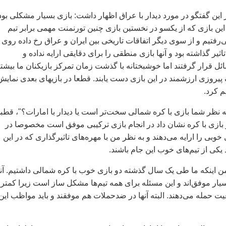
ين گفتگو در مورد ديدار با عراق اظهار داشت: بازی بسيار مشکلی بود.
ن بازی که از يکسو در نخستين بازی چنين تورنمنت مهمی برابر تيم
‌رفتيم و از سوی ديگر اتفاقات تاريخی بين ايران و عراق رخ داده روی
ثير گذاشته بود و آنها بازی منطقی را برای دقايقی ارايه نداده و
ئل قرار گرفتند اما خوشبختانه با گذشت زمان تمرکز بازيکنان ما بيشت
 پيروزی ارزشمند در اين بازی دست يابند. قطعا در بازيهای بعدی نمايش
م کرد.
ه نظر شما بازی با کره شمالی سخت‌تر است يا ديدار با امارات؟"، قطب
ر بازی با کره نشان داد در انجام بازی ترکيبی موفق است مخصوصا در
 خوبی را ارايه می‌دهند و به نظر من با مهره‌های تاثيرگذاری که در اين
 يکی از تيم‌های خوب اين جام باشند.
ن اينکه ما طی يک سال گذشته دو بازی خوب با کره شمالی داشتيم. آنه
يار موفق‌اند و اين مسئله برای همه تيم‌ها مشکل ساز است زيرا کمتر 
ت حمله می‌دهند. البته آنها در ضدحملات هم موفقند و بايد مواظب اين