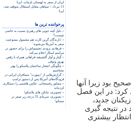
ايران از سفر به لهستان بازماند، ایرنا
13 مرداد »
سپاهان مقابل استقلال متوقف شد،
ایرنا
پرخواننده ترین ها
»
دلیل کینه جویی های رهبری نسبت به خاتمی
چیست؟
»
'دارندگان گرین کارت هم مشمول ممنوعیت
سفر به آمریکا می‌شوند'
»
فرهادی بزودی تصمیم‌اش را برای حضور در
مراسم اسکار اعلام می‌کند
»
گیتار و آواز گلشیفته فراهانی همراه با رقص
بهروز وثوقی
»
چگونگی انفجار ساختمان پلاسکو را بهتر
بشناسیم
»
گزارش‌هایی از "دیپورت" مسافران ایرانی در
فرودگاه‌های آمریکا پس از دستور ترامپ
صحيح بود زيرا آنها
»
مشاور رفسنجانی: عکس هاشمی را دستکاری
کرده‌اند
 کرد: در اين فصل
»
تصویری: مانکن های پلاسکو!
»
تصویری: سرمای 35 درجه زیر صفر در
يکنان جديد،
مسکو!
در نتيجه گيری
انتظار بيشتری