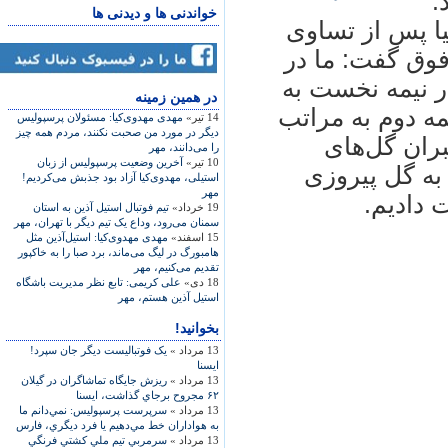
.
خواندنی ها و دیدنی ها
ا پس از تساوی
فوق گفت: ما در
ر نيمه نخست به
در همين زمينه
مه دوم به مراتب
14 تیر»
مهدی مهدوی‌کيا: مسئولان پرسپوليس
ديگر در مورد من صحبت نکنند، مردم همه چيز
ران گل‌های
را می‌دانند، مهر
10 تیر»
آخرين وضعيت پرسپوليس از زبان
به گل پيروزی
استيلی، مهدوی‌کيا آزاد بود جذبش می‌کرديم!
مهر
 داديم.
19 خرداد»
تيم فوتبال استيل آذين به استان
سمنان می‌رود، وداع يک تيم ديگر با تهران، مهر
15 اسفند»
مهدی مهدوی‌کيا: استيل‌آذين مثل
هامبورگ در ليگ می‌ماند، برد صبا را به خاکپور
تقديم می‌کنيم، مهر
18 دی»
علی کريمی: تابع نظر مديريت باشگاه
استيل آذين هستم، مهر
بخوانید!
13 مرداد »
یک فوتباليست ‌دیگر جان سپرد!
ایسنا
13 مرداد »
ريزش جايگاه تماشاگران در گيلان
۶۲ مجروح برجاي گذاشت، ایسنا
13 مرداد »
سرپرست پرسپولیس: نمي‌دانم ما
به هواداران خط مي‌دهيم يا فرد ديگري، فارس
13 مرداد »
سرمربي تيم ملي كشتي فرنگي