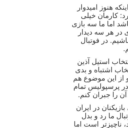
ينکه هنوز اميدوار
رد: کارمان خيلی
د اما ما سه بازی
 در هر سه ديدار
باشيم. در فوتبال
.
نتخاب استيل آذين
اب اشتباه و بدی
و از اين موضوع هم
در پرسپوليس تمام
ن را جبران کنم.
بازيکنان در ايران
ال ما رد و بدل
د، ناچيزتر است اما