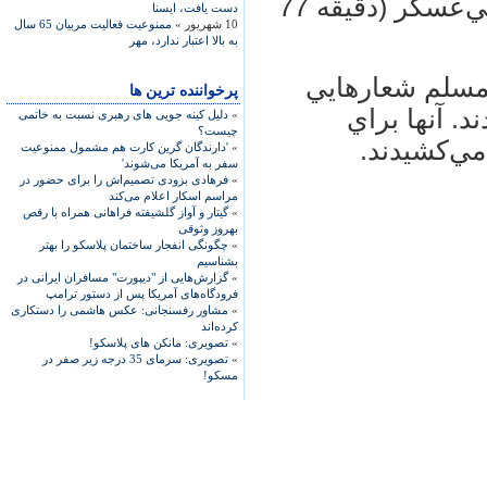
منصوري (دقيقه 68 حمزه‌پور)و حميد علي‌عسگر (دقيقه 77
دست يافت، ایسنا
10 شهریور »
ممنوعیت فعالیت مربیان 65 سال
به بالا اعتبار ندارد، مهر
واداران ابومسلم شعارهايي
پرخواننده ترین ها
د. آنها براي
»
دلیل کینه جویی های رهبری نسبت به خاتمی
چیست؟
ي‌كشيدند.
»
'دارندگان گرین کارت هم مشمول ممنوعیت
سفر به آمریکا می‌شوند'
»
فرهادی بزودی تصمیم‌اش را برای حضور در
مراسم اسکار اعلام می‌کند
»
گیتار و آواز گلشیفته فراهانی همراه با رقص
بهروز وثوقی
»
چگونگی انفجار ساختمان پلاسکو را بهتر
بشناسیم
»
گزارش‌هایی از "دیپورت" مسافران ایرانی در
فرودگاه‌های آمریکا پس از دستور ترامپ
»
مشاور رفسنجانی: عکس هاشمی را دستکاری
کرده‌اند
»
تصویری: مانکن های پلاسکو!
»
تصویری: سرمای 35 درجه زیر صفر در
مسکو!