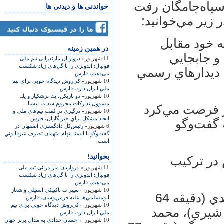
سياه‌جامگان رفت
خواندنی ها و دیدنی ها
 زير مي‌خوانيد:
ه خود مقابل
در همين زمينه
 و جابجايي
11 شهریور»
دروازبان مازندرانی تیم ملی
فوتبال: اندونزی را با گل‌های زیاد شکست
 ديدار‌هاي رسمي
می‌دهیم، فارس
10 شهریور»
كي‌روش ديدگاه خوبي براي تيم
ملي ايران دارد، فارس
10 شهریور»
دو بازيكن، يك پزشكيار و يك
مسوول تداركات محروم شدند، ایسنا
ز فرصت مي‌كرد
10 شهریور»
درگيري در كمپ تيم‌هاي ملي و
ايجاد مشكل براي خبرنگاران، فارس
ه گفت‌وگو
6 شهریور»
رئيس‌كل دادگستري اصفهان در
گفت‌وگو با ايسنا:اتهام متهمان تصرف غيرقانوني
است
بخوانید!
 در تركيب
11 شهریور »
دروازبان مازندرانی تیم ملی
فوتبال: اندونزی را با گل‌های زیاد شکست
می‌دهیم، فارس
10 شهریور »
تغييرات تاكتيكي استيلي و شعار
هاشميان (دقيقه 46 فشنگچي)، نورمحمدي (دقيقه 64
ابومسلمي‌ها عليه قرمزپوشان، فارس
10 شهریور »
كي‌روش ديدگاه خوبي براي تيم
ان (دقيقه 67 مجتبي شيري)، محمد
ملي ايران دارد، فارس
10 شهریور »
احسان حدادي به مدال برنز جهان