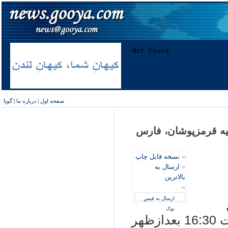
صفحه اول
|
درباره ما
|
گویا
ليه قرمزپوشان، فارس
»
نسخه قابل چاپ
»
ارسال به
بالاترین
»
ارسال به فیس
بوک
پرسپوليس در ديداري تداركاتي از ساعت 16:30 بعدازظهر