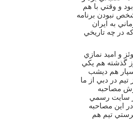
بود و وقتي با هم
خص نبودن برنامه
ني به ايران
ه در چه تاريخي
ئز و اميد نمازي
ز گذشته هم يكي
اسپار هم ديشب
تيم در دبي از ما
روش مصاحبه
در سايت رسمي
در اين مصاحبه
رستي تيم هم