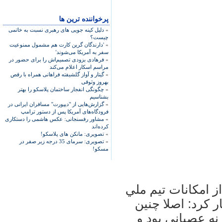
پرخواننده ترین ها
»
دلیل کینه جویی های رهبری نسبت به خاتمی
چیست؟
»
'دارندگان گرین کارت هم مشمول ممنوعیت
سفر به آمریکا می‌شوند'
»
فرهادی بزودی تصمیم‌اش را برای حضور در
مراسم اسکار اعلام می‌کند
»
گیتار و آواز گلشیفته فراهانی همراه با رقص
بهروز وثوقی
»
چگونگی انفجار ساختمان پلاسکو را بهتر
بشناسیم
»
گزارش‌هایی از "دیپورت" مسافران ایرانی در
فرودگاه‌های آمریکا پس از دستور ترامپ
»
مشاور رفسنجانی: عکس هاشمی را دستکاری
کرده‌اند
»
تصویری: مانکن های پلاسکو!
»
تصویری: سرمای 35 درجه زیر صفر در
مسکو!
ز امكانات تيم ملي
 كرد: اصلا چنين
ه عصباني بود و