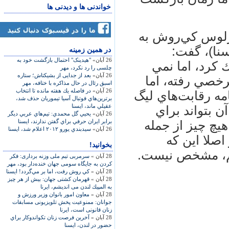
خواندنی ها و دیدنی ها
ارلوس كي‌روش به
سنا)، گفت:
در همين زمينه
26 آبان»
"هیدینک" احتمال بازگشت خود به
 كرد، اما نمي
چلسی را رد نکرد، مهر
26 آبان»
بعد از جدایی از بشیکتاش؛ ستاره
رخصي رفته، اما
اسبق رئال در حال مذاکره با ختافه، مهر
26 آبان»
در فاصله يك هفته مانده تا انتخاب
مه رقابت‌هاي ليگ
برترين‌هاي فوتبال آسيا تيموريان حذف شد،
عقيلي ماند، ایسنا
 بتواند براي
26 آبان»
يحيي گل محمدي: تيم‌هاي عربي ديگر
برابر ايران حرفي براي گفتن ندارند، ایسنا
هيچ چيز از جمله
26 آبان»
سيدبندي يورو ۲۰۱۲ اعلام شد، ایسنا
اصلا اين كه
بخوانید!
شيم، مشخص نيست.
28 آبان »
سرمربی تیم ملی وزنه برداری: فکر
کردن به جایگاه سومی جهان خنده‌دار بود، مهر
28 آبان »
كي روش رفت، اما بر مي‌گردد! ایسنا
28 آبان »
قهرمان كشتی جهان: بیش از هر چیز
به المپیك لندن می اندیشم، ایرنا
28 آبان »
معاون امور بانوان وزیر ورزش و
جوانان: ممنوعیت پخش تلویزیونی مسابقات
زنان قانونی است، ایرنا
28 آبان »
آخرين فرصت زنان تكواندو‌كار براي
حضور در لندن، ایسنا