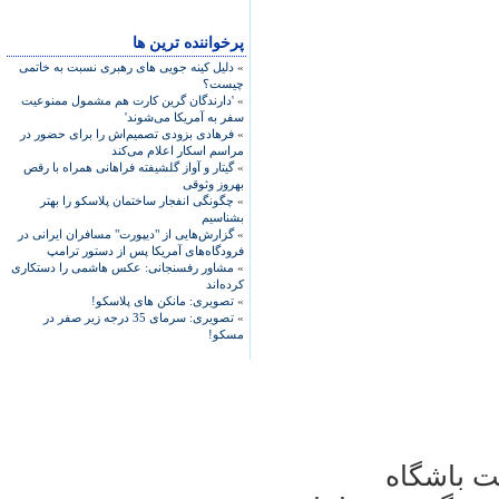
پرخواننده ترین ها
»
دلیل کینه جویی های رهبری نسبت به خاتمی
چیست؟
»
'دارندگان گرین کارت هم مشمول ممنوعیت
سفر به آمریکا می‌شوند'
»
فرهادی بزودی تصمیم‌اش را برای حضور در
مراسم اسکار اعلام می‌کند
»
گیتار و آواز گلشیفته فراهانی همراه با رقص
بهروز وثوقی
»
چگونگی انفجار ساختمان پلاسکو را بهتر
بشناسیم
»
گزارش‌هایی از "دیپورت" مسافران ایرانی در
فرودگاه‌های آمریکا پس از دستور ترامپ
»
مشاور رفسنجانی: عکس هاشمی را دستکاری
کرده‌اند
»
تصویری: مانکن های پلاسکو!
»
تصویری: سرمای 35 درجه زیر صفر در
مسکو!
يت باشگاه