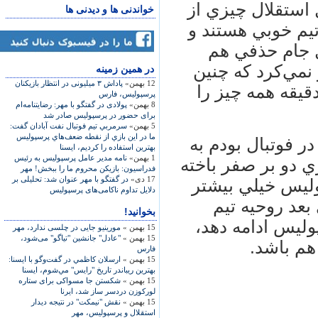
 استقلال چيزي از
خواندنی ها و دیدنی ها
تيم خوبي هستند و
ال جام حذفي هم
نمي‌كرد كه چنين
در همين زمينه
12 بهمن»
پاداش ۳ میلیونی در انتظار بازیکنان
اقي بيفتد و پرسپوليس بتواند در 10 دقيقه همه چيز را
پرسپولیس، فارس
8 بهمن»
پولادی در گفتگو با مهر: رضایتنامه‌ام
برای حضور در پرسپولیس صادر شد
5 بهمن»
سرمربي تيم فوتبال نفت آبادان گفت:
ما در اين بازي از نقطه‌ ضعف‌هاي پرسپوليس
ر فوتبال بودم به
بهترين استفاده ‌را كرديم، ایسنا
1 بهمن»
نامه مدیر عامل پرسپولیس به رئیس
يقه بتواند بازي دو بر صفر باخته
فدراسیون: بازیکن محروم ما را ببخش! مهر
17 دی»
در گفتگو با مهر عنوان شد: تحلیلی بر
پوليس خيلي بيشتر
دلایل تداوم ناکامی‌های پرسپولیس
بعد روحيه تيم
بخوانید!
پوليس ادامه دهد،
15 بهمن »
مورینیو جایی در چلسی ندارد، مهر
15 بهمن »
"عادل" جانشین "تیاگو" می‌شود،
هم باشد.
فارس
15 بهمن »
ارسلان كاظمي در گفت‌وگو با ايسنا:
بهترين ريباندر تاريخ "رايس" مي‌شوم، ایسنا
15 بهمن »
شكستن جا مسواكی برای ستاره
لوركوزن دردسر ساز شد، ایرنا
15 بهمن »
نقش "نیمکت" در نتیجه دیدار
استقلال و پرسپولیس، مهر