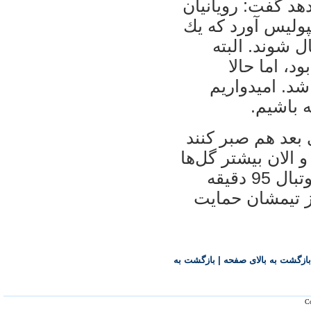
هد گفت: رويانيان
پوليس آورد كه يك
 شوند. البته
، اما حالا
شد. اميدواريم
 باشيم.
 بعد هم صبر كنند
 الان بيشتر گل‌ها
در دقايق آخر به ثمر مي‌رسد. در واقع فوتبال 95 دقيقه
ز تيمشان حمايت
بازگشت به بالای صفحه
|
بازگشت به
Co