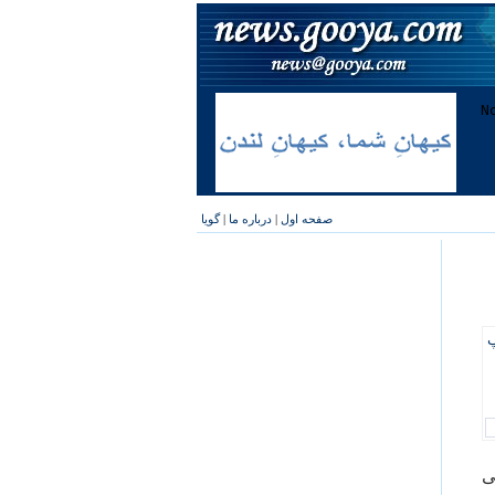
صفحه اول
|
درباره ما
|
گویا
پ
انی