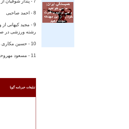
7 - پندار شوقیان از ورزشكاران دوومیدانی سال های نه چندان دور
8 - احمد صاحبی
9 - مجید كیهانی ا
رشته ورزشی در صدا
10 - حسین مكاری ها
11 - مسعود مهروحی
تبليغات خبرنامه گويا