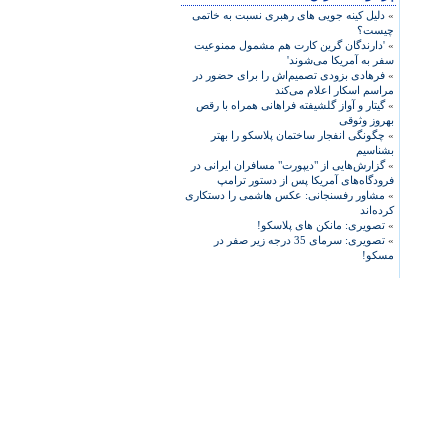
»
دلیل کینه جویی های رهبری نسبت به خاتمی
چیست؟
»
'دارندگان گرین کارت هم مشمول ممنوعیت
سفر به آمریکا می‌شوند'
»
فرهادی بزودی تصمیم‌اش را برای حضور در
مراسم اسکار اعلام می‌کند
»
گیتار و آواز گلشیفته فراهانی همراه با رقص
بهروز وثوقی
»
چگونگی انفجار ساختمان پلاسکو را بهتر
بشناسیم
»
گزارش‌هایی از "دیپورت" مسافران ایرانی در
فرودگاه‌های آمریکا پس از دستور ترامپ
»
مشاور رفسنجانی: عکس هاشمی را دستکاری
کرده‌اند
»
تصویری: مانکن های پلاسکو!
»
تصویری: سرمای 35 درجه زیر صفر در
مسکو!