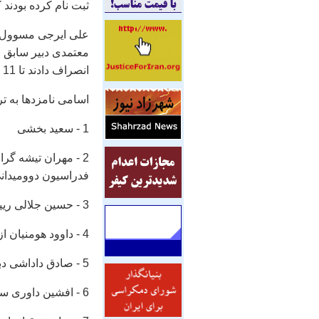
ثبت نام كرده بودند
علی ایرجی مسوول كم
معتمدی دبیر سابق و
انصراف دادند تا 11 نامزد دیگر تا این لحظه برای انتخابات حضور داشته باشند.
اسامی نامزدها به تر
1 - سعید بخشی
2 - مهران تیشه گ
فدراسیون دوومیدان
3 - حسین جلالی رییس اسبق فدراسیون دوومیدانی
4 - داوود هومنیان از اساتید دانشگاه تهران
5 - صادق داداشی دبیر اسبق و مدیر فعلی تیم های ملی دوومیدانی ایران
6 - افشین داوری سرپرست فدراسیون دوومیدانی