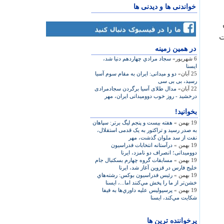
خواندنی ها و دیدنی ها
ت
در همين زمينه
6 شهریور»
سجاد مرادي چهاردهم دنيا شد،
ایسنا
25 آبان»
دو و میدانی: ایران به مقام سوم آسیا
رسید، بی بی سی
22 آبان»
مدال طلای آسیا برگردن سجادمرادی
درخشید - روز خوب دوومیدانی ایران، مهر
بخوانید!
19 بهمن »
هفته بيست و پنجم ليگ برتر: سپاهان
به صدر رسيد و تراکتور به يک قدمی استقلال،
نفت از سد ملوان گذشت، مهر
19 بهمن »
درآستانه انتخابات فدراسیون
دوومیدانی؛ انصراف دو نامزد، ایرنا
19 بهمن »
مسابقات گروه چهارم بسكتبال جام
خلیج فارس در قزوین آغاز شد، ایرنا
19 بهمن »
رئيس فدراسيون بوكس: رشته‌هاي
خشن‌تر از ما را پخش مي‌كنند اما...، ایسنا
19 بهمن »
پرسپوليس عليه داوري‌ها به فيفا
شكايت مي‌كند، ایسنا
پرخواننده ترین ها