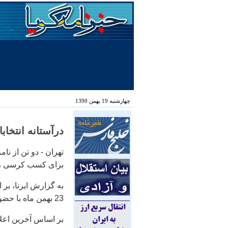
چهارشنبه 19 بهمن 1390
درآستانه انتخاب
تهران - دو تن از نا
برای كسب كرسی ری
به گزارش ایرنا، بر
23 بهمن ماه با حضور 11 نفر در محل هتل المپیك برگزار خواهد شد.