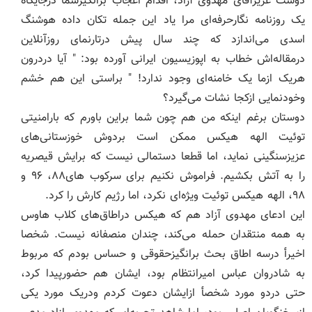
دوست عزیزآقای مهدوی آزاد، اقدام اعجاب برانگیزشما درجایگاه
یک روزنامه نگارحرفه‌ای مرا یاد این جمله تکان داده هوشنگ
اسدی می‌اندازد که چند سال پیش درتارنمای روزآنلاین
درمقاله‌اش خطاب به اپوزیسیون ایرانی آورده بود: " آیا دردرون
هریک ازما یک خامنه‌ای وجود ندارد! " براستی این هم خشم
وخودنمایی ازکجا نشات می‌گیرد؟
دوستان برغم اینکه من هم چون شما براین باورم که بارامنیتی
توئیت الهه هیکس ممکن است بردوش خوزستانی‌های
عزیزسنگینی نماید، اما قطعا دستمالی نیست که برایش قیصریه
را به آتش بکشیم. فراموش نکنیم برای سرکوب های۸۸، ۹۶ و
۹۸، الهه هیکس توئیت ویژه‌ای نکرد، اما رژیم کارش را کرد.
این ادعای مهدوی آزاد هم که هیکس دراطاق‌های کلاب هاوس
به همه منتقدان حمله می‌کند، چندان منصفانه نیست. شخصا
اخیرأ درسه اطاق بحث برانگیزحقوقی و حساس بودم که مربوط
به شادروان عباس امیرانتظام بود، ایشان هم حضورپیدا کرد،
حتی دردو مورد شخصأ ازایشان دعوت کردم ودریک مورد یکی