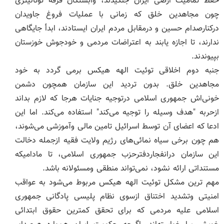
حفظ تمامیت ارضی ایران جنگیدند، وابستگان فرقه توتالیتری
چون مجاهدین خلق که زمانی با عملیات فروغ جاویدان
درکنارصدام حسین و درمقابل مردم ایران ایستادند، ابدأ جایگاهی
ندارند، تا اجازه یابند به اعتراضات مردمی و خودجوش خوزستان
بپیوندند.
جنبه دوم اخلاقی توئیت الهه هیکس برمی گردد به خود
مجاهدین خلق. بدون تردید این سازمان همچون دشمن
خونی‌اش جمهوری اسلامی درتوجیه جنایات هرجا که لازم بداند
ازحربه "هدف وسیله را توجیه می‌کند" استفاده می‌کند. اما این
ادعا که اعضای آن توسط اسرائیل تامین مالی وآموزشی می‌شوند،
هم چون برخی سیاه نمائی‌های رژیم ولایت فقیه ازجمله دخالت
این سازمان درانفجاردفترحزب جمهوری اسلامی، تا مادامیکه
مستنداتی ارائه نشود، نمی‌تواند منطقی ومسئولانه باشد.
مهم ترین مشکل توئیت الهه هیکس مربوط می‌شود به عواقب
امنیتی وتشدید اختناق ازسوی نظام پلیسی پادگانی جمهوری
اسلامی علیه مردمی که برای تحقق کمترین حقوق ابتدائی