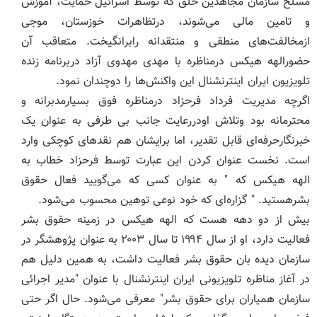
مسلح سازمان مجاهدین خلق که توسط اسرائیل حمایت، آموزش
و تامین مالی می‌شوند، درتظاهرات خوزستان، موجی
ازمخالفت‌های منطقی و منتقدانه رابرانگیخت. متعاقب آن
حضورالهه هیکس درمناظره با مهدی مهدوی آزاد دربرنامه زنده
تلویزیون ایران اینترنشنال این واکنش‌ها را دوچندان نمود.
اگرچه مدیریت فرداد فرحزاد درمناظره فوق بسیارمدبرانه و
محترمانه بود وتلاش اودررعایت جانب بی طرفی به عنوان یک
خبرنگارحرفه‌ای قابل تقدیر، اما برایشان هم نقدهای کوچکی وارد
است. نخست عنوان کردن این عبارت توسط فرحزاد خطاب به
الهه هیکس که " به عنوان کسی که می‌گویید فعال حقوق
بشرهستید. " گزاره‌ای که خود نوعی توهین محسوب می‌شود.
بیش از دو دهه هست که الهه هیکس در زمینه حقوق بشر
فعالیت دارد، او از سال ۱۹۹۴ تا سال ۲۰۰۳ به عنوان پژوهشگر در
سازمان دیده بان حقوق بشر فعالیت داشت، به همین دلیل هم
در آغاز مناظره تلویزیونی ایران اینترنشنال با عنوان "مدیر اجرائی
سازمان همیاران برای حقوق بشر" معرفی می‌شود. حال اگر حتی