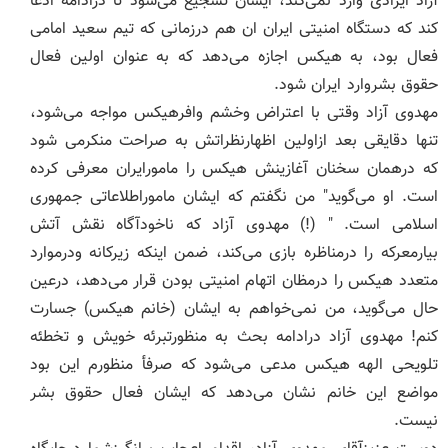
آزاد ایرادی وارد نمی‌کند، ایشان تشجیع می‌شود تا درادامه ادعا
کند که دستگاه امنیتی ایران ان هم درزمانی که تیم سعید امامی
فعال بود، به هیکس اجازه می‌دهد که به عنوان اولین فعال
حقوق بشروارد ایران شود.
مهدوی آزاد وقتی با اعتراض وخشم وافرهیکس مواجه می‌شود،
تنها دقایقی بعد ازاولین اظهارنظراتش به صراحت منکرمی شود
که درهمان سخنان آغازینش هیکس را مامورایران معرفی کرده
است. او می‌گوید" من نگفتم که ایشان ماموراطلاعاتی جمهوری
اسلامی است. " (!) مهدوی آزاد که ناخودآگاه نقش آتش
بیارمعرکه را درمناظره بازی می‌کند، ضمن اینکه زیرکانه ودرموارد
متعدد هیکس را درمظان اتهام امنیتی بودن قرار می‌دهد، درعین
حال می‌گوید، من نمی‌خواهم به ایشان (خانم هیکس) جسارت
کنم! مهدوی آزاد درادامه بحث به منظورتبرئه خویش و تخطئه
تلویحی الهه هیکس مدعی می‌شود که صرفأ منظورم این بود
مواضع این خانم نشان می‌دهد که ایشان فعال حقوق بشر
نیست.