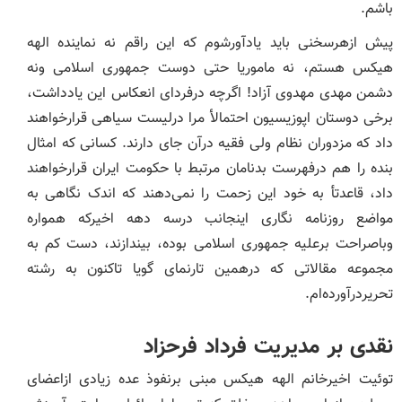
باشم.
پیش ازهرسخنی باید یادآورشوم که این راقم نه نماینده الهه
هیکس هستم، نه ماموریا حتی دوست جمهوری اسلامی ونه
دشمن مهدی مهدوی آزاد! اگرچه درفردای انعکاس این یادداشت،
برخی دوستان اپوزیسیون احتمالأ مرا درلیست سیاهی قرارخواهند
داد که مزدوران نظام ولی فقیه درآن جای دارند. کسانی که امثال
بنده را هم درفهرست بدنامان مرتبط با حکومت ایران قرارخواهند
داد، قاعدتأ به خود این زحمت را نمی‌دهند که اندک نگاهی به
مواضع روزنامه نگاری اینجانب درسه دهه اخیرکه همواره
وباصراحت برعلیه جمهوری اسلامی بوده، بیندازند، دست کم به
مجموعه مقالاتی که درهمین تارنمای گویا تاکنون به رشته
تحریردرآورده‌ام.
نقدی بر مدیریت فرداد فرحزاد
توئیت اخیرخانم الهه هیکس مبنی برنفوذ عده زیادی ازاعضای