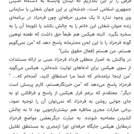
فرض را بر این بگذاریم که ایشان وابسته به دستگاه امنیتی
جمهوری اسلامی است، خدشه‌ای بر این عنوان شغلی یا سازمانی
وی وجود ندارد تا یک مجری حرفه‌ای چون فرحزاد در برنامه‌ای
زنده عنوان شغلی این خانم را به چالش بکشد یا تلویحا آن را به
سخره بگیرد. البته هیکس هم طبعأ حق داشت که طعنه توهین
گونه فرحزاد را با این لحن محترمانه پاسخ دهد که "من نمی‌گویم
هستم، من هستم (فعال حقوق بشر)"
در واکنش به اصرار منطقی فرداد فرحزاد مبنی بر ارائه مستندات
از سوی هیکس برای ادعاهای توئیت شده‌اش، هیکس می‌گوید
"من اینجا نیامده‌ام که شما مرا استنطاق کنید، آمده‌ام که... "
فرحزاد پاسخ می‌دهد که "من خبرنگارهستم، کارم پرسش است
دیگر". معتقدم که برغم فرار هیکس از پاسخ و فرافکنی او به
جای جوابی روشن به فرحزاد که نمی‌توان آن را توجیه نمود،
برخی عبارات مجری مناظره هم بیشتربازجویی بود تا به چالش
کشیدن مصاحبه شونده. به عبارت دیگربعضی مواضع فرحزاد
درمقابل هیکس جایگاه حرفه‌ای اورا ازمجری به مستنطق تقلیل