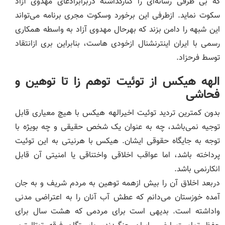
که بی طرفی رسانه‌ای را کنارگذاشته دربرابرادعای مهدوی آزاد
سکوت نماید. ازطرفی این برخورد وسکوت مجری برنامه می‌تواند
این شبهه را دامن بزند که بهرحال مهدوی آزاد به واسطه همکاری
رسمی با ایران اینترنشنال ازخودی هاست، بنابراین بری ازانتقاد
توسط فرحزاد.
الهه هیکس از توئیت توهم زا تا توهین و
فحاشی
بدون کمترین تردید توئیت اخیرالهه هیکس با هیچ معیاری قابل
توجیه نمی‌باشد، چه به عنوان یک شخص حقیقی و چه بویژه با
توجه به جایگاه حقوقی ایشان. هیکس با هرنیتی به این توئیت
پرداخته باشد، اما عواقب اخلاقی واختناقی یا امنیتی آن قابل
انکارنمی باشد.
دربعد اخلاق آن را بیش ازهمه توهین به مردم شریف و به جان
آمده خوزستان می‌دانم که عطش آب آنان را به اعتراضی مدنی
واداشته است. بدیهی است برای مردمی که هشت سال برای