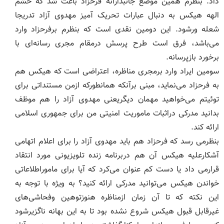
داد. بنظرم همین موضع جانبدارانه فرحزاد باعث شد که خشم
الهه هیکس به دنبال عبارات تحریک آمیز مهدوی آزاد تدریجا
شعله ورشود. این دومین نقدی است که بنظرم برفرحزاد وارد
می‌باشد، فرق است طرح پرسش درمقام مجری رسانه‌ای با
برخورد بازپرسانه.
سومین ایراد وارد برمجری مناظره، اعتراضی است که هیکس هم
به فرحزاد می‌نماید، مبنی برآنکه همانطورکه ازمن مستنداتی برای
توئیتم می‌خواهید مهمان دیگریعنی مهدوی آزاد را هم موظف
بدانید مدرکی دراثبات ماموریت امنیتی من برای جمهوری اسلامی
ارائه کند.
بنظرمی رسد که فرحزاد هم باید مهدوی آزاد را برای اعلام اتهامی
آشکارعلیه هیکس آن هم دربرنامه زنده تلویزیونی مورد انتقاد
قرارمی داد یا دست کم عنوان می‌کرد که آیا برای ماموراطلاعاتی
خواندن هیکس می‌توانید مدرکی ارائه کنید؟ به ویژه با توجه به
این نکته که تا آن زمان ازمناظره هنوزتوهین وفحاشی‌های
غیرقابل قبول هیکس شروع نشده بود تا به این بهانه ناگزیرشود