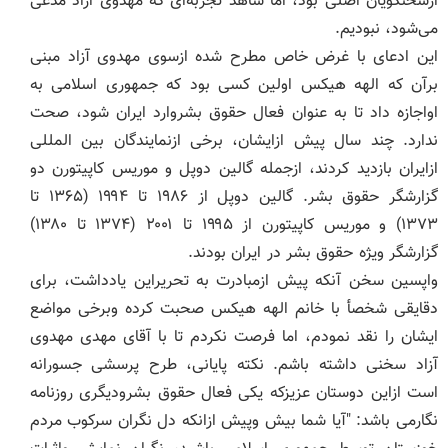
ازسخنگویان اصلی بود، اما شاهد تجربه‌ای که مهدوی ازاد مدعی
می‌شود، نبودیم.
این ادعای با غرض خاص مطرح شده ازسوی مهدوی آزاد مبنی
برآن که الهه هیکس اولین کسی بود که جمهوری اسلامی به
اواجازه داد تا به عنوان فعال حقوق بشروارد ایران شود، صحت
ندارد. چند سال پیش ازایشان، برخی ازنمایندگان بین المللی
ازایران بازدید کردند، ازجمله گالین دوپل و موریس کاپیتورن دو
گزارشگر حقوق بشر. گالین دوپل از ۱۹۸۶ تا ۱۹۹۴ (۱۳۶۵ تا
۱۳۷۳) و موریس کاپیتورن از ۱۹۹۵ تا ۲۰۰۱ (۱۳۷۴ تا ۱۳۸۰)
گزارشگر ویژه حقوق بشر در ایران بودند.
واپسین سخن آنکه پیش ازمبادرت به تحریراین یادداشت، برای
دقایقی شخصأ با خانم الهه هیکس صحبت کرده وبرخی مواضع
ایشان را نقد نمودم، اما فرصت نکردم تا با آقای مهدی مهدوی
آزاد سخنی داشته باشم. نکته پایانی، طرح پرسشی جسورانه
است ازاین دوستان عزیزکه یکی فعال حقوق بشرودیگری روزنامه
نگارمی باشد: "آیا شما بیش وپیش ازانکه دل نگران سرکوب مردم