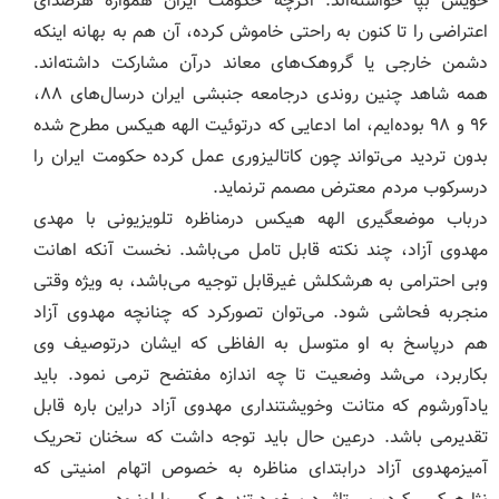
خویش بپا خواسته‌اند. اگرچه حکومت ایران همواره هرصدای
اعتراضی را تا کنون به راحتی خاموش کرده، آن هم به بهانه اینکه
دشمن خارجی یا گروهک‌های معاند درآن مشارکت داشته‌اند.
همه شاهد چنین روندی درجامعه جنبشی ایران درسال‌های ۸۸،
۹۶ و ۹۸ بوده‌ایم، اما ادعایی که درتوئیت الهه هیکس مطرح شده
بدون تردید می‌تواند چون کاتالیزوری عمل کرده حکومت ایران را
درسرکوب مردم معترض مصمم ترنماید.
درباب موضعگیری الهه هیکس درمناظره تلویزیونی با مهدی
مهدوی آزاد، چند نکته قابل تامل می‌باشد. نخست آنکه اهانت
وبی احترامی به هرشکلش غیرقابل توجیه می‌باشد، به ویژه وقتی
منجربه فحاشی شود. می‌توان تصورکرد که چنانچه مهدوی آزاد
هم درپاسخ به او متوسل به الفاظی که ایشان درتوصیف وی
بکاربرد، می‌شد وضعیت تا چه اندازه مفتضح ترمی نمود. باید
یادآورشوم که متانت وخویشتنداری مهدوی آزاد دراین باره قابل
تقدیرمی باشد. درعین حال باید توجه داشت که سخنان تحریک
آمیزمهدوی آزاد درابتدای مناظره به خصوص اتهام امنیتی که