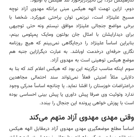
نثارهیکس کرد، بی تاثیردربرخورد تند هیکس با اونبود.
دوم، ازاین تهمت الهه هیکس مبنی برانکه مهدوی آزاد نوچه
مسیح علینژاد است، نیزنمی توان براحتی عبورکرد. شخصا با
برخی مواضع جنجالی علینژاد موافق نیستم ونه حتی توجیهی
برای دیدارایشان با امثال جان بولتون ومایک پمپئومی بینم،
بنابراین اساسأ علینژاد را درجایگاهی نمی‌بینم که هیچ روزنامه
نگاری حرفه‌ای درخدمت اوباشد. به عبارت دیگرازاین جنبه هم
موضع هیکس توهینی است به مهدوی آزاد.
سوم اینکه مناسب ترگزینه این بود که هیکس اعلام کند که بنا به
دلایلی مثلأ امنیتی فعلأ نمی‌تواند سند احتمالی مجاهدین
دراعتراضات خوزستان را افشا نماید. یا چنانچه اساسأ مدرکی وجود
ندارد وتوئیت وی صرفا پیش داوری یا پیش بینی احساسی بوده
است با پوزش خواهی پرونده این جنجال را ببندد.
وقتی مهدی مهدوی آزاد متهم می‌کند
اساسأ مطلع موضعگیری مهدی مهدوی آزاد درمقابل الهه هیکس