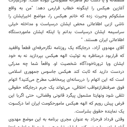
منصفانه و یا دست کم ماهرانه مطبوعاتی نبوده است. اودرعبارات
آغازین هیکس را اینگونه خطاب قرارمی دهد: "من به واقع
مشکوکم وحیرت زده که خانم هیکس را، مواضع اخیرایشان را
ناشی ازبی اطلاعاتی محض ایشان درسیاست و مداخله خیلی
سراسیمه ایشان درسیاست بدانم یا اینکه ایشان ماموردستگاه
اطلاعاتی ایران هستند. "
آقای مهدوی آزاد، درجایگاه یک روزنامه نگارحرفه‌ای قطعأ واقفید
که قراربود درمناظره به توئیت الهه هیکس بپردازید نه به خود
ایشان ویا ترورناخودآگاه شخصیت او. واقعأ شما چه مدرکی
دردست دارید که ثابت کند هیکس جاسوس جمهوری اسلامی
است که این اتهام را دررسانه‌ای پرمخاطب مطرح می‌کنید؟ اتهام
فوق صرفنظرازعواقب اخلاقی، می‌تواند یک جرم درجایگاه حقوقی
تلقی شود ونهایتا مشمول پیگرد قانونی وقضائی، حتی اگربا این
فرض پیش رویم که الهه هیکس مامورحکومت ایران اما درکسوت
یک نماینده حقوق بشراست.
وقتی فرداد فرحزاد به عنوان مجری برنامه به این موضع مهدوی