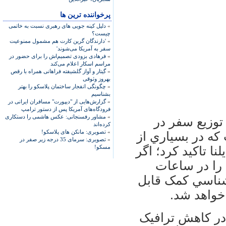
پرخواننده ترین ها
»
دلیل کینه جویی های رهبری نسبت به خاتمی
چیست؟
»
'دارندگان گرین کارت هم مشمول ممنوعیت
سفر به آمریکا می‌شوند'
»
فرهادی بزودی تصمیم‌اش را برای حضور در
مراسم اسکار اعلام می‌کند
»
گیتار و آواز گلشیفته فراهانی همراه با رقص
بهروز وثوقی
»
چگونگی انفجار ساختمان پلاسکو را بهتر
بشناسیم
»
گزارش‌هایی از "دیپورت" مسافران ایرانی در
فرودگاه‌های آمریکا پس از دستور ترامپ
»
مشاور رفسنجانی: عکس هاشمی را دستکاری
 توزيع سفر در
کرده‌اند
»
تصویری: مانکن های پلاسکو!
که در بسياري از
»
تصویری: سرمای 35 درجه زیر صفر در
مسکو!
ا تاکيد کرد؛ اگر
را در ساعات
رشناسي کمک قابل
واهد شد.
 در کاهش ترافيک