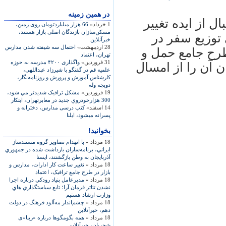
در همين زمينه
ل از ايده تغيير
1 خرداد»
66 هزار‌ میلیاردتومان روی زمین،
مسکن‌سازان بازندگان اصلی بازار هستند،
توزيع سفر در
خبرآنلاین
28 اردیبهشت»
احتمال سه شيفته شدن مدارس
طرح جامع حمل و
تهران، اعتماد
31 فروردین»
واگذاری ۴۲۰۰ مدرسه به حوزه
ن آن را از امسال
علميه قم در گفتگو با شيرزاد عبداللهی،
کارشناس آموزش و پرورش و روزنامه‌نگار،
دويچه وله
19 فروردین»
مشکل ترافيک شديدتر مي شود،
300 هزارخودروي جديد در معابرتهران، ابتکار
14 اسفند»
کتب درسی مدارس، دخترانه و
پسرانه می‏شود، ایلنا
بخوانید!
18 مرداد »
با انهدام تصاوير گروه مستندساز
ايراني، برنامه‌سازان بازداشت شده در جمهوري
آذربايجان به وطن بازگشتند، ايسنا
18 مرداد »
تغيير ساعت کار ادارات، مدارس و
بازار در طرح جامع ترافيک، اعتماد
18 مرداد »
مديرعامل بنياد رودکي درباره اجرا
نشدن تئاتر فرمان آرا؛ تابع سياستگذاري هاي
وزارت ارشاد هستيم
18 مرداد »
چشم‌انداز‌ مه‌آلود فرهنگ در ‌دولت
دهم، خبرآنلاین
18 مرداد »
همه‌ بگومگو‌ها درباره «ربنا»ی
شجریان، خبرآنلاین