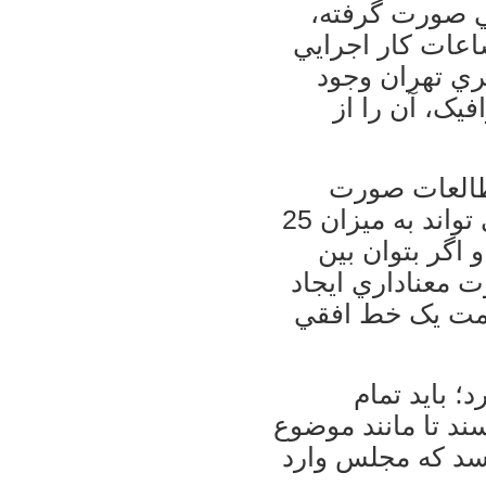
 صورت گرفته،
اعات کار اجرايي
ري تهران وجود
فيک، آن را از
طالعات صورت
گرفته توزيع زمان سفر در طول روز مي تواند به ميزان 25
اگر بتوان بين
ت معناداري ايجاد
 سمت يک خط افقي
؛ بايد تمام
د تا مانند موضوع
رسد که مجلس وارد