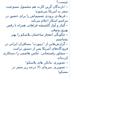
چیست؟
»
'دارندگان گرین کارت هم مشمول ممنوعیت
سفر به آمریکا می‌شوند'
»
فرهادی بزودی تصمیم‌اش را برای حضور در
مراسم اسکار اعلام می‌کند
»
گیتار و آواز گلشیفته فراهانی همراه با رقص
بهروز وثوقی
»
چگونگی انفجار ساختمان پلاسکو را بهتر
بشناسیم
»
گزارش‌هایی از "دیپورت" مسافران ایرانی در
فرودگاه‌های آمریکا پس از دستور ترامپ
»
مشاور رفسنجانی: عکس هاشمی را دستکاری
کرده‌اند
»
تصویری: مانکن های پلاسکو!
»
تصویری: سرمای 35 درجه زیر صفر در
مسکو!