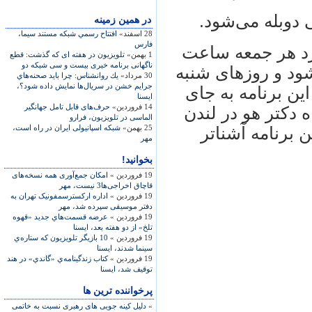
دوبله می‌شود.
در همين زمينه
28 اسفند»
افتتاح رسمي شبكه مستند سيما،
فارس
رد هر جمعه ساعت
1 بهمن»
تلویزیون در هفته ای که گذشت: قطع
ناگهانی برنامه خبری بیست و سی شبکه دو
‌شود و روزهای شنبه
30 مرداد»
يك روانشناس: چرا بايد صحنه‌هاي
جرايم خشن در سريال‌ها نمايش داده شود؟،
ین برنامه به جای
ايسنا
14 فروردین»
حرف‌های قابل تامل جهانگیر
 دکتر هو در لندن
الماسی در تلویزیون، فرارو
25 بهمن»
شبکه اسپانیولی ایران در راه است،
 برنامه آشنا‌تر
مهر
بخوانید!
19 فروردین »
امکان جمع‌آوری همه نسخه‌های
قاچاق اخراجی‌ها3 نیست، مهر
19 فروردین »
اداره ارکسترسمفونیک تهران به
دفتر موسیقی سپرده شد، مهر
19 فروردین »
عرضه قسمت‌هاي جديد «قهوه
تلخ» از دو هفته بعد، ايسنا
19 فروردین »
10 بازيگر تلويزيون كه ستاره‌ي
سينما شدند، ايسنا
19 فروردین »
كتاب زندگينامه‌ي «گاندي» در هند
توقيف شد، ايسنا
پرخواننده ترین ها
»
دلیل کینه جویی های رهبری نسبت به خاتمی