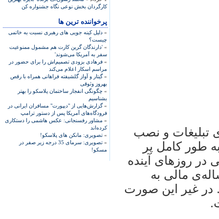
کارگردان بخش نوعی نگاه جشنواره کن
پرخواننده ترین ها
»
دلیل کینه جویی های رهبری نسبت به خاتمی
چیست؟
»
'دارندگان گرین کارت هم مشمول ممنوعیت
سفر به آمریکا می‌شوند'
»
فرهادی بزودی تصمیم‌اش را برای حضور در
مراسم اسکار اعلام می‌کند
»
گیتار و آواز گلشیفته فراهانی همراه با رقص
بهروز وثوقی
»
چگونگی انفجار ساختمان پلاسکو را بهتر
بشناسیم
»
گزارش‌هایی از "دیپورت" مسافران ایرانی در
فرودگاه‌های آمریکا پس از دستور ترامپ
»
مشاور رفسنجانی: عکس هاشمی را دستکاری
کرده‌اند
ی تبليغات و نصب
»
تصویری: مانکن های پلاسکو!
»
تصویری: سرمای 35 درجه زیر صفر در
به طور کامل پر
مسکو!
 در روزهای آينده
اله‌ی مالی به
. در غير اين صورت
.