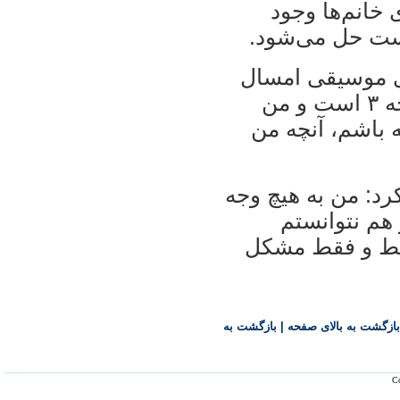
 خانم‌ها وجود
دست حل می‌شود.
ی موسيقی امسال
توضيح داد: سالن نياوران، يک سالن درجه ۳ است و من
ه باشم، آنچه من
رد: من به هيچ وجه
هم نتوانستم
فقط و فقط مشکل
بازگشت به بالای صفحه
|
بازگشت به
Co