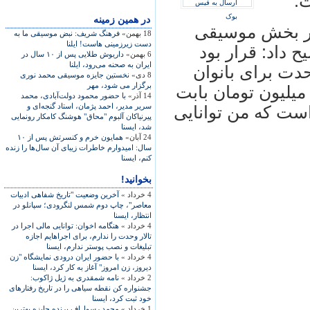
.
ارسال به فیس
بوک
در همين زمينه
ار بخش موسيقی
18 بهمن»
فرهنگ شريف: نبض موسيقی ما به
دست زيرزمينی هاست! ايلنا
 داد: قرار بود
6 بهمن»
داريوش طلايی پس از ۱۰ سال در
ايران به صحنه می‌رود، ايلنا
حدت برای بانوان
8 دی»
نخستين جايزه موسيقی محمد نوری
برگزار می شود، مهر
جرا کنم، اما متوجه شدم بايد بيش از ۵ ميليون تومان بابت
14 آذر»
با حضور محمود دولت‌آبادی، محمد
سرير مدير، احمد پژمان، استاد گنجه‌ای و
ست که من توانايی
پيرنياکان آلبوم "محاق" هوشنگ کامکار رونمايی
شد، ايسنا
24 آبان»
همايون خرم و کنسرتش پس از ۱۰
سال: اميدوارم خاطرات زيبای آن سال‌ها را زنده
کنم، ايسنا
بخوانید!
4 خرداد »
آخرين وضعيت "تاريخ شفاهی ادبيات
معاصر"، چاپ دوم شمس لنگرودی؛ سپانلو در
انتظار، ايسنا
4 خرداد »
هنگامه اخوان: توانايی مالی اجرا در
تالار وحدت را ندارم، برای اجراهايم اجازه‌
تبليغات و نصب پوستر ندارم، ايسنا
4 خرداد »
با حضور ايران درودی نمايشگاه "زن
ديروز،‌ زن امروز" آغاز به کار کرد، ايسنا
2 خرداد »
نامه‌ شمقدری به ژيل ژاکوب:
جشنواره کن نقطه سياهی را در تاريخ رفتارهای
خود ثبت کرد، ايسنا
1 خرداد »
محمد رسول‌اف برنده جایزه بهترین