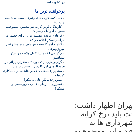
در كشور، ایسنا
پرخواننده ترین ها
»
دلیل کینه جویی های رهبری نسبت به خاتمی
چیست؟
»
'دارندگان گرین کارت هم مشمول ممنوعیت
سفر به آمریکا می‌شوند'
»
فرهادی بزودی تصمیم‌اش را برای حضور در
مراسم اسکار اعلام می‌کند
»
گیتار و آواز گلشیفته فراهانی همراه با رقص
بهروز وثوقی
»
چگونگی انفجار ساختمان پلاسکو را بهتر
بشناسیم
»
گزارش‌هایی از "دیپورت" مسافران ایرانی در
فرودگاه‌های آمریکا پس از دستور ترامپ
»
مشاور رفسنجانی: عکس هاشمی را دستکاری
کرده‌اند
»
تصویری: مانکن های پلاسکو!
»
تصویری: سرمای 35 درجه زیر صفر در
مسکو!
هران اظهار داشت:
باید نرخ کرایه
شهرداری ها به
شد و این موضوع به