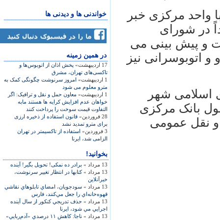
 واحد مرکزی خبر
خواندنی ها و دیدنی ها
ً در شورای
 و پیش بینی می
ی ۱۵ درصد، مترو و اتوبوسرانی نیز
در همين زمينه
17 اردیبهشت»
پخش اذان از اتوبوس‌ها و
تاکسی‌های تهران، مشرق
1 اردیبهشت»
امروز سرنوشت چگونگی کمک به
مترو معلوم می شود
ی اسلامی شهر
1 اردیبهشت»
معاون حمل و نقل و ترافیک: اگر
خواهان عدم افزایش کرایه ها هستند مابه
مول بانک مرکزی
التفاوت قیمت سوخت را پرداخت کنند
28 فروردین»
قانون استفاده از ذخیره ارزی
و نقل عمومی
برای مترو تمدید نشد
3 فروردین»
استفاده از تاکسیمتر در تهران
الزامی شد، ايرنا
بخوانید!
13 مرداد »
برادر ده نمكی! تحویل بگیر! آینده
13 مرداد »
کتاب​ها در انتظار تغییر سرنوشت،
خبرآنلاین
13 مرداد »
سودجويان، امضاي تابلوهاي نقاشي
قهوه‌خانه‌اي را جعل مي‌كنند، فارس
13 مرداد »
حذف تدريجي كنكور از سال آينده
اجرايي مي شود، ایرنا
13 مرداد »
ناجا: كاهش ۱۱ درصدي «آدم‌ربايي»