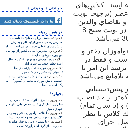
يسنا، كلاس‌هاي
خواندنی ها و دیدنی ها
عصر (ترجيحاً نوبت
 و تقاضاي والدين
تشكيل شوند و ساعت شروع فعاليت‌ها در نوبت صبح 8
در همين زمينه
1 مرداد»
نماينده وزارت معارف افغانستان:
مدارس رسمی کشور از ثبت‌نام و پذيرش
دانش‌آموزان افغانی خودداری می‌کنند، اعتماد
وآموزان دختر و
9 فروردین»
مدارس ابتدايي كشور از مهر ماه
پنج روزه مي‌شوند، ايسنا
است و فقط در
9 آذر»
وزير آموزش‌‌ و ‌پرورش: کنکور تا سال
آينده قطعا حذف می‌شود، ايلنا
رسد اين امر با
30 شهریور»
دوره های آموزشی از سال
تحصیلی آینده تغییر می کند، مهر
امانع مي‌باشد.
17 شهریور»
وزير آموزش و پرورش: نسبت
جمعيت دانش‌آموزی به معلم در کشور "۱۰ به
يک" است، ايسنا
 پيش‌دبستاني
بخوانید!
كمتر از حد نصاب
2 شهریور »
"مرغ با آلو"، دستپخت مرجان
براي تفكيك دو گروه سني (4 سال تمام) و (5 سال تمام)
ساتراپی با بازيگری گلشيفته فراهانی، الهام. ر،
شهرزاد نيوز
ن 4 و 5 ساله در يك كلاس با نظر
1 شهریور »
اختلاط نوآموزان دختر و پسر در
كلاس‌هاي پيش‌دبستاني ممنوع است، ايسنا
صل اجراي
1 شهریور »
با سینمای دینی به جنگ هالیوود
می‌رویم - بازیگری ادا درآوردن است