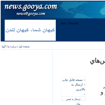
صفحه اول
|
درباره ما
|
گویا
س‌هاي
»
نسخه قابل چاپ
»
ارسال به
بالاترین
وز و
»
ارسال به فیس
بوک