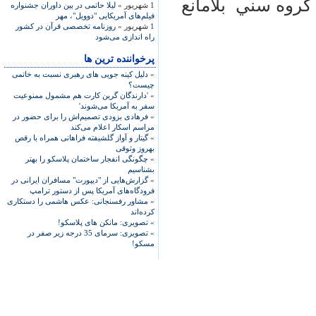
روه سني ‌ بلامانع
1 شهریور »
لیلا حاتمی در بین داوران جشنواره
فیلم‌های آمریکایی "دوویل"، مهر
1 شهریور »
روزنامه تخصصی قرآن در کشور
راه اندازی می‌شود
پرخواننده ترین ها
»
دلیل کینه جویی های رهبری نسبت به خاتمی
چیست؟
»
'دارندگان گرین کارت هم مشمول ممنوعیت
سفر به آمریکا می‌شوند'
»
فرهادی بزودی تصمیم‌اش را برای حضور در
مراسم اسکار اعلام می‌کند
»
گیتار و آواز گلشیفته فراهانی همراه با رقص
بهروز وثوقی
»
چگونگی انفجار ساختمان پلاسکو را بهتر
بشناسیم
»
گزارش‌هایی از "دیپورت" مسافران ایرانی در
فرودگاه‌های آمریکا پس از دستور ترامپ
»
مشاور رفسنجانی: عکس هاشمی را دستکاری
کرده‌اند
»
تصویری: مانکن های پلاسکو!
»
تصویری: سرمای 35 درجه زیر صفر در
مسکو!