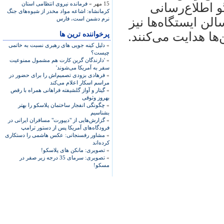
15 مهر »
فرمانده نیروی انتظامی استان
گو اطلاع‌رسانی
کرمانشاه: اشاعه مواد مخدر از شیوه‌های جنگ
ن ایستگاه‌ها نیز
نرم دشمن است، فارس
ها هدایت می‌کنند.
پرخواننده ترین ها
»
دلیل کینه جویی های رهبری نسبت به خاتمی
چیست؟
»
'دارندگان گرین کارت هم مشمول ممنوعیت
سفر به آمریکا می‌شوند'
»
فرهادی بزودی تصمیم‌اش را برای حضور در
مراسم اسکار اعلام می‌کند
»
گیتار و آواز گلشیفته فراهانی همراه با رقص
بهروز وثوقی
»
چگونگی انفجار ساختمان پلاسکو را بهتر
بشناسیم
»
گزارش‌هایی از "دیپورت" مسافران ایرانی در
فرودگاه‌های آمریکا پس از دستور ترامپ
»
مشاور رفسنجانی: عکس هاشمی را دستکاری
کرده‌اند
»
تصویری: مانکن های پلاسکو!
»
تصویری: سرمای 35 درجه زیر صفر در
مسکو!