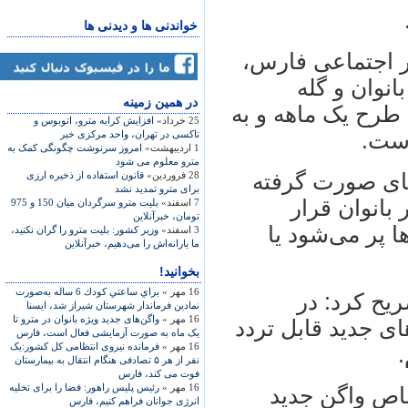
خواندنی ها و دیدنی ها
ار اجتماعی فارس،
انوان و گله
در همين زمينه
ن طرح یک ماهه و به
25 خرداد»
افزایش کرایه‌ مترو، اتوبوس و
است.
تاکسی در تهران، واحد مرکزی خبر
1 اردیبهشت»
امروز سرنوشت چگونگی کمک به
مترو معلوم می شود
های صورت گرفته
28 فروردین»
قانون استفاده از ذخیره ارزی
برای مترو تمدید نشد
بانوان قرار
7 اسفند»
بلیت مترو سرگردان میان 150 و 975
تومان، خبرآنلاین
ها پر می‌شود یا
3 اسفند»
وزیر کشور: بلیت مترو را گران نکنید،
ما یارانه‌اش را می‌دهیم، خبرآنلاین
بخوانید!
16 مهر »
براي ساعتي كودك 6 ساله‌ به‌صورت
یح کرد: در
نمادين فرماندار شهرستان شيراز شد، ایسنا
16 مهر »
واگن‌های جدید ویژه بانوان در مترو تا
ای جدید قابل تردد
یک ماه به صورت آزمایشی فعال است، فارس
16 مهر »
فرمانده نیروی انتظامی کل کشور:یک
.
نفر از هر ۵ تصادفی هنگام انتقال به بیمارستان
فوت می کند، فارس
16 مهر »
رئیس پلیس راهور: فضا را برای تخلیه
 بار اختصاص واگن جدید
انرژی جوانان فراهم کنیم، فارس