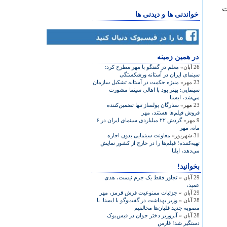
ت
خواندنی ها و دیدنی ها
در همين زمينه
26 آبان»
معلم در گفتگو با مهر مطرح کرد:
سینمای ایران در آستانه ورشکستگی
23 مهر»
منيژه حكمت در آستانه تشكيل سازمان
سينمايي: بهتر بود با اهالي سينما مشورت
مي‌شد، ایسنا
23 مهر»
ستارگان پولساز تنها تضمین‌کننده
فروش فیلم‌ها هستند، مهر
9 مهر»
گردش ۲۲ میلیاردی سینمای ایران در ۶
ماه، مهر
31 شهریور»
معاونت سینمایی بدون اجازه
تهیه‌کننده؛ فيلم‌ها را در خارج از كشور نمايش
مي‌دهد، ایلنا
بخوانید!
29 آبان »
تجاوز فقط یک جرم نیست، هدی
عمید،
29 آبان »
جزئیات ممنوعیت فرش قرمز، مهر
28 آبان »
وزير بهداشت در گفت‌وگو با ايسنا: با
مصوبه جديد قليان‌ها مخالفيم
28 آبان »
آبروریز دختر جوان در فیس‌بوک
دستگیر شد! فارس