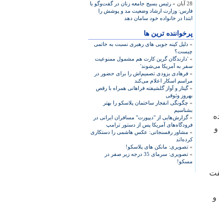
28 آبان »
رئیس بسیج جامعه زنان در گفت‌و‌گو با
فارس: وزارت ارشاد وضعیت مد و پوشش را
ابتدا در خانواده خود سامان دهد
پرخواننده ترین ها
»
دلیل کینه جویی های رهبری نسبت به خاتمی
چیست؟
»
'دارندگان گرین کارت هم مشمول ممنوعیت
سفر به آمریکا می‌شوند'
»
فرهادی بزودی تصمیم‌اش را برای حضور در
مراسم اسکار اعلام می‌کند
»
گیتار و آواز گلشیفته فراهانی همراه با رقص
بهروز وثوقی
»
چگونگی انفجار ساختمان پلاسکو را بهتر
بشناسیم
ه
»
گزارش‌هایی از "دیپورت" مسافران ایرانی در
فرودگاه‌های آمریکا پس از دستور ترامپ
و
»
مشاور رفسنجانی: عکس هاشمی را دستکاری
کرده‌اند
»
تصویری: مانکن های پلاسکو!
»
تصویری: سرمای 35 درجه زیر صفر در
مسکو!
فت
و