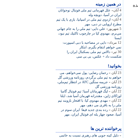
در همين زمينه
ده
4 آبان»
علل قهرمانی تیم ملی فوتبال نوجوانان
ایران در آسیا، دویچه‌ وله
4 آبان»
اردوی تیم ملی در اسپانیا، بازی با یک تیم
مطرح اروپایی در دبی، مهر
5 شهریور»
علي دایی: تيم ملي را به جام جهاني
مي‌برم، مهدوي كيا در چارچوب تاكتيك تيم نبود،
ایسنا
12 مرداد»
دایی در مصاحبه با دبی اسپورت:
نمي خواهم انتقام بگيرم، ابتکار
30 تیر»
دالاس تیم ملی بسکتبال ایران را
شکست داد + عکس، بی بی سی
بخوانید!
23 آبان »
رحمان رضایی: پول نمی‌خواهم، می
خواهم به تيم ملی برگردم، روزنامه ورزشی گل
23 آبان »
جريمه سنگين AFC در انتظار تيم‌ملي،
روزنامه ورزشی گل
22 آبان »
ليگ قهرمانان آسيا؛ تيم فوتبال گامبا
اوزاکای ژاپن، مقتدرانه قهرمان آسيا شد، ايلنا
22 آبان »
مهدی مهدوی کيا: با افتخار بازوبند تيم
ملی را به باقری می دهم، مهر
22 آبان »
رده بندی جديد فيفا: ايران سوم در
آسيا، صعود چهار پله ای فوتبال ايران، مهر
پرخواننده ترین ها
»
دلیل کینه جویی های رهبری نسبت به خاتمی