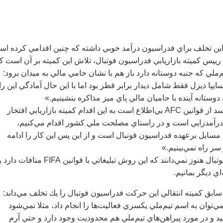
اين تخلف براي فدراسيون درآمد خوبي داشته كه چنين اقدامي كرده اس
رييس كميته بازاريابي فدراسيون فوتبال، تلاش اين كميته بر آن است ك
يم‌ملي كه جنبه دوستانه دارد باز هم با نشان حامي مالي به ميدان برود:
يپا ديزل فقط شامل ديدار برابر قطر بود اما با اين حال آمادگي اين را
 دوستانه آينده با حاميان مالي پاي ميز مذاكره بنشينيم.»
وي كه به نظر مي‌رسد از قوانين AFC بي‌اطلاع است به اين اقدام كميته بازاريابي افتخار
 درآمدزايي است و در راستاي مصلحت ملي كشور اقدام مي‌كنيم،
مسايل برعهده فدراسيون فوتبال است و از اين پس اين كار را ادامه
سر راه نمي‌بينيم.»
گويا در فدراسيون فوتبال هنوز نمي‌دانند كه اين روش تبليغاتي با قوانين FIFA منافات دا
اي ديگر بمانيم.
بق كميته انتقالي اين حركت فدراسيون فوتبال را يك تخلف مي‌داند:
ي‌توان به اسم تيم‌ملي يكسري فعاليت‌ها را انجام داد، مثلا نمي‌شود
و در مورد پيراهن‌هاي تيم‌ملي هم محدوديت وجود دارد و حتي آرم