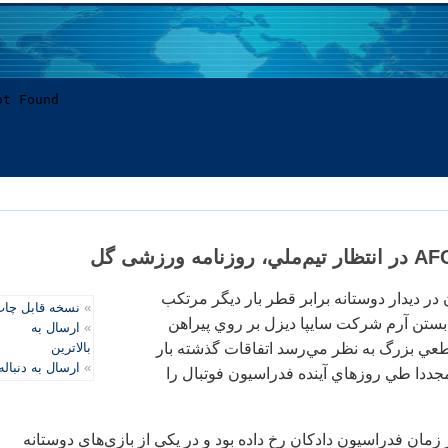
ن در ديدار دوستانه برابر قطر بار ديگر مرتكب
»
نسخه قابل چا
بستن آرم شركت سايپا ديزل بر روي پيراهن
»
ارسال به
طعي بزرگ به نظر مي‌رسد اتفاقات گذشته بار
بالاترین
»
ارسال به دنباله
گر تكرار و AFC مجددا طي روزهاي آينده فدراسيون فوتبال را
زمان فدراسيون دادكان رخ داده بود و در يكي از بازي‌هاي دوستانه