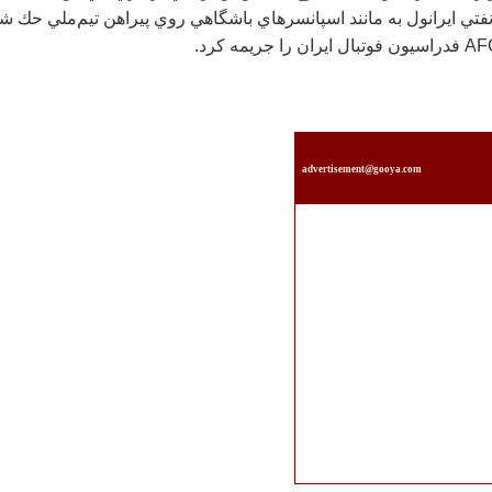
فتي ايرانول به مانند اسپانسرهاي باشگاهي روي پيراهن تيم‌ملي حك ش
advertisement@gooya.com