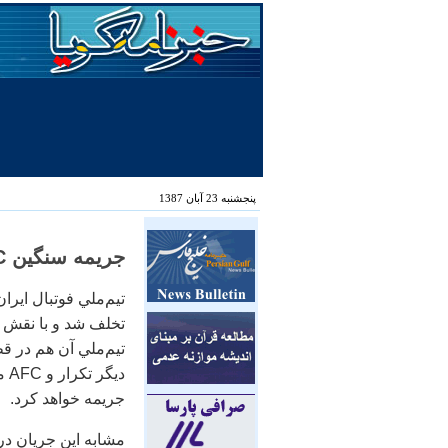
پنجشنبه 23 آبان 1387
جريمه سنگين AFC در انتظار تيم‌ملي، روزنامه ورزشی گل
تيم‌ملي فوتبال ايرا
تخلف شد و با نقش 
تيم‌ملي آن هم در ق
دي
جريمه خواهد كرد.
مشابه اين جريان در 