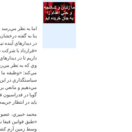
اما به نظر مي‌رسد 
بنا به گفته درخشان 
در ديدارهاي آينده ت
«قرارداد با شركت سا
داريم تا در ديدارهاي
مي‌كند: «وظيفه ما
سياستگذاري در اين 
مي‌دهيم و مانعي بر 
بايد در انتظار جريمه‌
محمد خبيري، عضو سا
«طبق قوانين فيفا نم
وسط زمين آرم كشيد 