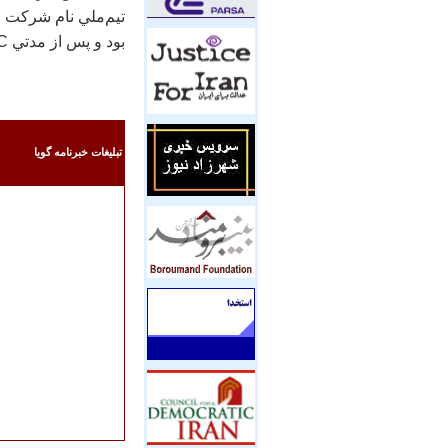
تيم‌ملي نام شركت ن
بود و پس از مدتي AFC فدراسيون فوتبال ايران را جريمه كرد.
تبليغات خبرنامه گويا