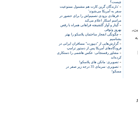
چیست؟
»
'دارندگان گرین کارت هم مشمول ممنوعیت
سفر به آمریکا می‌شوند'
»
فرهادی بزودی تصمیم‌اش را برای حضور در
مراسم اسکار اعلام می‌کند
»
گیتار و آواز گلشیفته فراهانی همراه با رقص
ت،
بهروز وثوقی
»
چگونگی انفجار ساختمان پلاسکو را بهتر
ه
بشناسیم
»
گزارش‌هایی از "دیپورت" مسافران ایرانی در
فرودگاه‌های آمریکا پس از دستور ترامپ
»
مشاور رفسنجانی: عکس هاشمی را دستکاری
کرده‌اند
»
تصویری: مانکن های پلاسکو!
»
تصویری: سرمای 35 درجه زیر صفر در
مسکو!
رد و