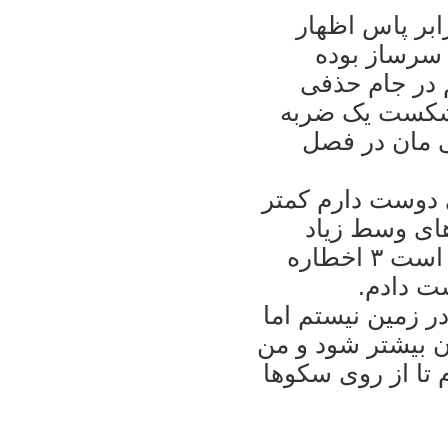
ابر پاس اظهار
 سرساز بوده
 در جام حذفی
 شکست يک ضربه
ی مان در فصل
دوست دارم کمتر
های وسط زياد
درگير می‌شوند و خيلی از آنها ناخواسته است ۳ اخطاره
ت دادم.
ر زمين نيستم اما
ان بيشتر شود و من
م تا از روی سکوها