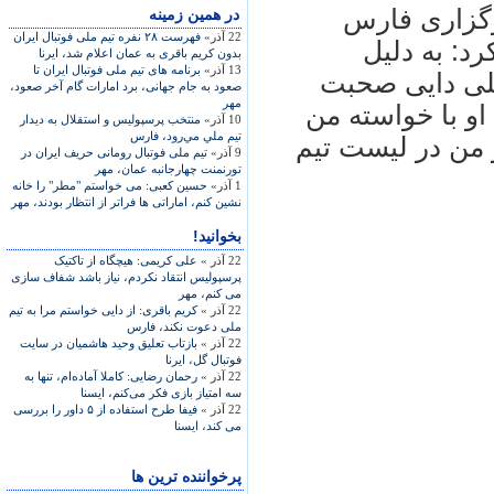
رگزاری فارس
در همين زمينه
22 آذر»
فهرست ۲۸ نفره تيم ملی فوتبال ايران
د: به دليل
بدون کريم باقری به عمان اعلام شد، ايرنا
13 آذر»
برنامه های تيم ملی فوتبال ايران تا
علی دايی صحبت
صعود به جام جهانی، برد امارات گام آخر صعود،
مهر
او با خواسته من
10 آذر»
منتخب پرسپوليس و استقلال به ديدار
تيم ملي مي‌رود، فارس
 من در ليست تيم
9 آذر»
تيم ملی فوتبال رومانی حريف ايران در
تورنمنت چهارجانبه عمان، مهر
1 آذر»
حسين کعبی: می خواستم "مطر" را خانه
نشين کنم، اماراتی ها فراتر از انتظار بودند، مهر
بخوانید!
22 آذر »
علی کريمی: هيچگاه از تاکتيک
پرسپوليس انتقاد نکردم، نياز باشد شفاف سازی
می کنم، مهر
22 آذر »
کريم باقری: از دايی خواستم مرا به تيم
ملی دعوت نکند، فارس
22 آذر »
بازتاب تعليق وحيد هاشميان در سايت
فوتبال گل، ايرنا
22 آذر »
رحمان رضايی: کاملا آماده‌ام، تنها به
سه امتياز بازی فکر می‌کنم، ايسنا
22 آذر »
فيفا طرح استفاده از ۵ داور را بررسی
می کند، ايسنا
پرخواننده ترین ها