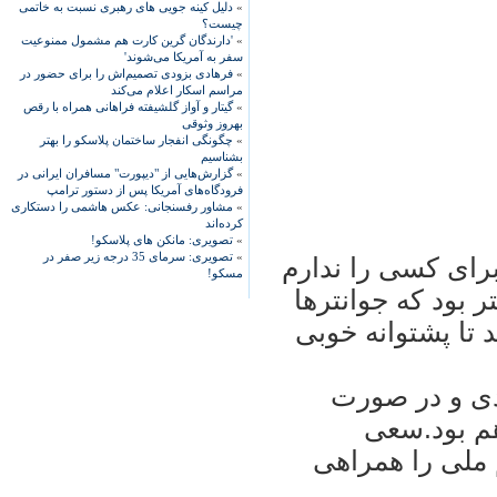
»
دلیل کینه جویی های رهبری نسبت به خاتمی
چیست؟
»
'دارندگان گرین کارت هم مشمول ممنوعیت
سفر به آمریکا می‌شوند'
»
فرهادی بزودی تصمیم‌اش را برای حضور در
مراسم اسکار اعلام می‌کند
»
گیتار و آواز گلشیفته فراهانی همراه با رقص
بهروز وثوقی
»
چگونگی انفجار ساختمان پلاسکو را بهتر
بشناسیم
»
گزارش‌هایی از "دیپورت" مسافران ایرانی در
فرودگاه‌های آمریکا پس از دستور ترامپ
»
مشاور رفسنجانی: عکس هاشمی را دستکاری
کرده‌اند
»
تصویری: مانکن های پلاسکو!
»
تصویری: سرمای 35 درجه زیر صفر در
 برای کسی را ندارم
مسکو!
 بود که جوانترها
 تا پشتوانه خوبی
دی و در صورت
م بود.سعی
 ملی را همراهی