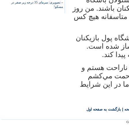
»
تصویری: سرمای 35 درجه زیر صفر در
نان باشند. من روز
مسکو!
 متاسفانه هيچ كس
اه پول بازيكنان
ساز شده است.
يدا كند.
 ناراحت هستم و
زحمت مي‌كشم
ما در اين شرايط
حه
|
بازگشت به صفحه اول
Co