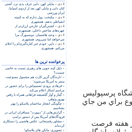
4 دی »
مايلى كهن: دايى حرف بدى نزد، آشتى
كنان دايى و مايلى كهن بعد از اردوى اسپانيا،
ايران ورزشى
4 دی »
نيكبخت: پول ندارم كه به كميته
انضباطي بدهم، همشهری
4 دی »
كشتي‌گيران خارجي ارزان‌تر از
چهره‌های شاخص داخلي، همشهری
4 دی »
وحيد هاشميان: دويسبورگ مرا
مي‌خواهد اما نمي‌روم، همشهری
4 دی »
دايي: خودم خبر كناره‌گيری‌ام را اعلام
مي‌كنم، همشهری
پرخواننده ترین ها
»
دلیل کینه جویی های رهبری نسبت به خاتمی
چیست؟
»
'دارندگان گرین کارت هم مشمول ممنوعیت
سفر به آمریکا می‌شوند'
»
فرهادی بزودی تصمیم‌اش را برای حضور در
مراسم اسکار اعلام می‌کند
اشگاه پرسپوليس
»
گیتار و آواز گلشیفته فراهانی همراه با رقص
بهروز وثوقی
وع براي من جاي
»
چگونگی انفجار ساختمان پلاسکو را بهتر
بشناسیم
»
گزارش‌هایی از "دیپورت" مسافران ایرانی در
فرودگاه‌های آمریکا پس از دستور ترامپ
ر هفته فرصت
»
مشاور رفسنجانی: عکس هاشمی را دستکاری
کرده‌اند
مسئولان باشگاه
»
تصویری: مانکن های پلاسکو!