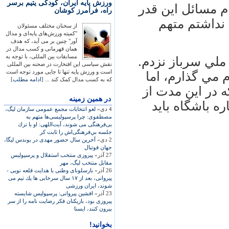
ورزش پايه ايران، کودکی يتيم برسر
م مسائل اين قدر
راه، فرامرز کوشان
 نداشتم متهم
از سخنان مختلف مسئولان
"کميته ورزش‌های پايه‌ای و مدال
آور" چنين بر می آيد، که هدف
همان قهرمانی و کسب مدال در
مسابقات بين المللی، با توجه به
 ملي سرباز نزدم.
نقش سياسی اين افتخارت در صحنه بين المللی
است و ورزش پايه تنها تا جايی مورد توجه است
م مي گذارم، اما
که به کسب مدال کمک کند ... [
ادامه مطلب
]
كه در اين مدت از
در همين زمينه
ره باشگاه بايد
4 دی»
لغو انتخابات مجمع عمومی سازمان ليگ،
مصطفوی: چرا پرسپوليسی‌ها متهم به
بی‌فرهنگی می شوند، آيت‌اللهی: او با ترك
جلسه بي‌فرهنگی‌اش را ثابت كر
2 دی»
آخرين سال حضور مهدی در بوندس ليگا،
جهان فوتبال
27 آذر»
پيروزی منتخب استقلال و پرسپوليس
مقابل منتخب ليگ، مهر
26 آذر»
بارسلوناى وطنى با هدايت قلعه نويى -
پيروانى، بعد از ۱۷ سال سرخابى ها يك تيم مى
شوند، ایران ورزشی
23 آذر»
افشين پيروانی: پرسپوليس شايسته
پيروزی بود، بازيکنان فکر رضايت نامه را از سر
بيرون کنند، ايسنا
بخوانید!