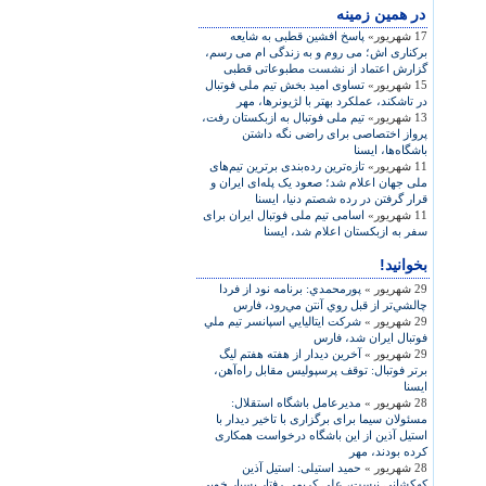
در همين زمينه
17 شهریور»
پاسخ افشين قطبی به شايعه
برکناری اش؛ می روم و به زندگی ام می رسم،
گزارش اعتماد از نشست مطبوعاتی قطبی
15 شهریور»
تساوی اميد بخش تيم ملی فوتبال
در تاشکند، عملکرد بهتر با لژيونرها، مهر
13 شهریور»
تيم ملی فوتبال به ازبکستان رفت،
پرواز اختصاصی برای راضی نگه داشتن
باشگاه‌ها، ايسنا
11 شهریور»
تازه‌ترين رده‌بندی برترين تيم‌های
ملی جهان اعلام شد؛ صعود يک پله‌ای ايران و
قرار گرفتن در رده‌ شصتم دنيا، ايسنا
11 شهریور»
اسامی تيم ملی فوتبال ايران برای
سفر به ازبکستان اعلام شد، ايسنا
بخوانید!
29 شهریور »
پورمحمدي: برنامه نود از فردا
چالشي‌تر از قبل روي آنتن مي‌رود، فارس
29 شهریور »
شركت ايتاليايي اسپانسر تيم ملي
فوتبال ايران شد، فارس
29 شهریور »
آخرين ديدار از هفته هفتم ليگ
برتر فوتبال: توقف پرسپوليس مقابل راه‌آهن،
ايسنا
28 شهریور »
مديرعامل باشگاه استقلال:
مسئولان سيما برای برگزاری با تاخير ديدار با
استيل آذين از اين باشگاه درخواست همکاری
کرده بودند، مهر
28 شهریور »
حميد استيلی: استيل آذين
کهکشانی نيست، علی کريمی رفتار بسيار خوبی