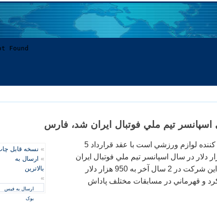
 اسپانسر تيم ملي فوتبال ايران شد، فارس
شركت لگا كه توليد كننده لوازم ورزشي است با عقد قرارداد 5
»
نسخه قابل چا
 و مبلغ 800 هزار دلار در سال اسپانسر تيم ملي فوتبال ايران
»
ارسال به
شد. مبلغ قرارداد با اين شركت در 2 سال آخر به 950 هزار دلار
بالاترین
»
كرد و قهرماني در مسابقات مختلف پاداش
ارسال به فیس
بوک