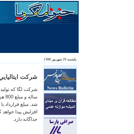
یکشنبه 29 شهریور 1388
شركت ايتاليايي
ساله
افزايش پيدا خواهد 
جداگانه دارد.