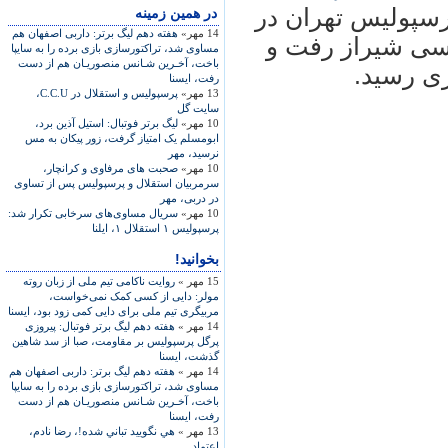
رسپوليس تهران در
در همين زمينه
14 مهر»
هفته دهم ليگ برتر: داربی اصفهان هم
سی شيراز رفت و
مساوی شد، تراکتورسازی بازی برده را به سايپا
باخت، آخـرين شـانس منصوریـان هم از دست
رفت، ايسنا
13 مهر»
پرسپوليس و استقلال در C.C.U،
سایت گل
10 مهر»
ليگ برتر فوتبال: استيل آذين برد،
ابومسلم يک امتياز گرفت، زور پيکان به مس
نرسيد، مهر
10 مهر»
صحبت های مرفاوی و کرانچار،
سرمربيان استقلال و پرسپوليس پس از تساوی
در دربی، مهر
10 مهر»
سريال مساوی‌های سرخابی تکرار شد:
پرسپوليس ۱ استقلال ۱، ايلنا
بخوانید!
15 مهر »
روايت ناکامی تيم ملی از زبان روته
مولر: دايی از کسی کمک نمی‌خواست،
مربيگری تيم ملی برای دايی کمی زود بود، ايسنا
14 مهر »
هفته دهم ليگ برتر فوتبال: پيروزی
پرگل پرسپوليس بر مقاومت، صبا از سد شاهين
گذشت، ايسنا
14 مهر »
هفته دهم ليگ برتر: داربی اصفهان هم
مساوی شد، تراکتورسازی بازی برده را به سايپا
باخت، آخـرين شـانس منصوریـان هم از دست
رفت، ايسنا
13 مهر »
هي نگوييد تباني شده!، رضا نادم،
اعتماد