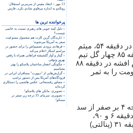
13 مهر »
انتقاد معيني از سرمربي استقلال:
رونالدو به اندازه مرفاوي شادي نكرد، فارس
پرخواننده ترین ها
»
دلیل کینه جویی های رهبری نسبت به خاتمی
چیست؟
»
'دارندگان گرین کارت هم مشمول ممنوعیت
سفر به آمریکا می‌شوند'
کريم باقری در دقيقه ۱۲،‌ هادی نوروزی در دقيقه ۵۴،‌ ميثم
»
فرهادی بزودی تصمیم‌اش را برای حضور در
مراسم اسکار اعلام می‌کند
بائو در دقيقه ۸۰ و هوار ملامحمد در دقيقه ۸۵ چهار گل تيم
»
گیتار و آواز گلشیفته فراهانی همراه با رقص
بهروز وثوقی
پرسپوليس تهران را به ثمر رساند. بهنام افشه در دقيقه ۸۸
»
چگونگی انفجار ساختمان پلاسکو را بهتر
بشناسیم
ی تيم مقاومت را به ثمر
»
گزارش‌هایی از "دیپورت" مسافران ایرانی در
فرودگاه‌های آمریکا پس از دستور ترامپ
»
مشاور رفسنجانی: عکس هاشمی را دستکاری
کرده‌اند
»
تصویری: مانکن های پلاسکو!
»
تصویری: سرمای 35 درجه زیر صفر در
مسکو!
در ديگر ديدار امروز تيم صبای قم با نتيجه ۴ بر صفر از سد
شاهين پارس جنوبی گذشت. فضلی در دقيقه ۶ و ۹۰،
محمد رضايی در دقيقه ۲۳ و حقی در دقيقه ۳۱ (پنالتی)