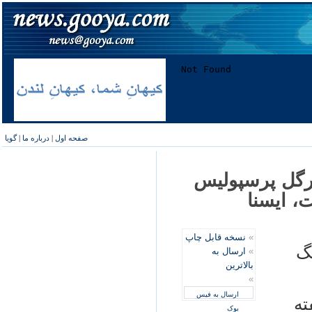
صفحه اول
|
درباره ما
|
گویا
پرگل پرسپوليس
، ايسنا
»
نسخه قابل چاپ
يگ
»
ارسال به
بالاترین
»
ارسال به فیس
ته
بوک