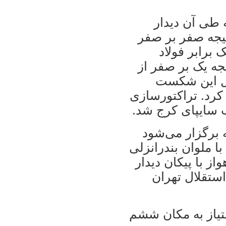
ه طی آن ديدار
تيجه صفر بر صفر
ک برابر فولاد
ه يک بر صفر از
ال اين شکست
کرد. تراکتورسازی
ه برگزار می‌شود
۱ استيل آذين با ملوان بندرانزلی
ت ۱۷ استقلال اهواز با پيکان ديدار
 کرمان با استقلال تهران
س تهران با اين پيروزی با ۱۵ امتياز به مکان ششم