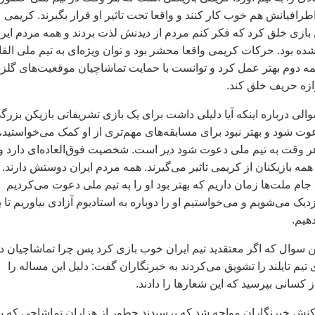
رافيانش هم خوب کار کنند و واقعا تحت تاثير او قرار بگيرند. کريمی
ن بازی خلق کرد که فکر کنم مردم از ديدنش لذت بردند و همه مردم اير
 بود. حرکات کريمی واقعا محشر بود و توان ويژه‌ای به تيم ملی القا
نيمه دوم بهتر عمل کرد و توانست با حمايت تماشاچيان موقعيت‌های گلز
ازه حريف خلق کند.
الی درباره اينکه آيا دليلی داشت برای يک بازی تشريفاتی بازيکن بزرگ
 شود و بهتر نبود برای مسابقه‌های مهم‌تری از او کمک می‌خواستيد،
ر وقت به تيم ملی دعوت شود دير است. شخصيت فوق‌العاده‌ای دارد و
ه بازيکنان از کريمی تاثير می‌گيرند. همه مردم ايران دوستش دارند. 
 شروع جام ملت‌ها زمان داريم که بهتر بود او را به تيم ملی دعوت می‌کرديم
ديک می‌شويم و می‌خواستيم او را دوباره به استاديوم آزادی بياوريم تا ب
هيم.
ن سوال که اگر معتقديد تيم ايران خوب بازی کرد پس چرا تماشاچيان د
ازی تيم تايلند را تشويق می‌کردند به خبرنگاران گفت: دليل اين مساله را
ز کسانی بپرسيد که اين شعارها را دادند.
اکنش خبرنگاران مواجه شد که پرسيدند چطور از هزاران تماشاچی که ب