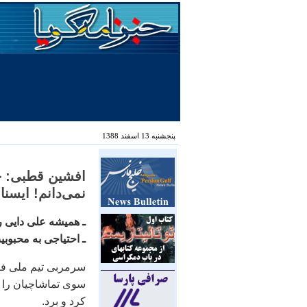
پنجشنبه 13 اسفند 1388
افشين قطبی: خو
نمی‌دانم! ايسنا
ـ هميشه علی دايی ر
ـ احتياجی به محبوب
سرمربی تيم ملی فوت
سوی تماشاچيان را ن
کرد و برد.