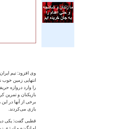
وی افزود: تيم ايران
انتهايی زمين خوب ن
را وارد دروازه حري
بازيکنان و تمرين کر
بازی می‌کردند.
قطبی گفت: يکی ديگر
او انگيزه و انرژی ز