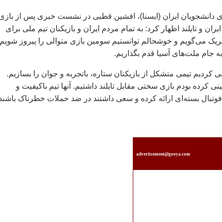
 دانشجويان ايران (ايسنا)، افشين قطبی در نشست خبری پس از بازی
يران و تايلند اظهار کرد: به تمام مردم ايران و بازيکنان تيم ملی برای
يک می‌گويم و خوشحالم توانستيم سومين بازی متوالی را پيروز شويم 
 جام ملت‌های آسيا قدم بگذاريم.
عی کرديم تيمی متشکل از بازيکنان ستاره، باتجربه و جوان را بسازيم.
ی کرده بودم بازی سختی مقابل تايلند داشتيم. آنها تيم باکيفيت و
ه فوتبال بسته‌ای ارائه کرده و سعی داشتند در ضد حملات خطرناک باشند
advertisement@gooya.com