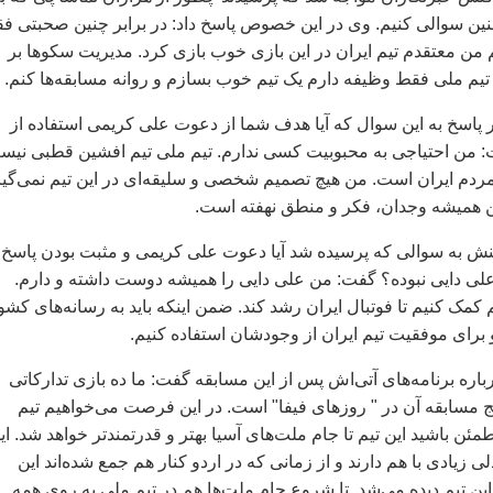
چنين سوالی کنيم. وی در اين خصوص پاسخ داد: در برابر چنين صحبتی ف
من معتقدم تيم ايران در اين بازی خوب بازی کرد. مديريت سکوها بر
يم ملی فقط وظيفه دارم يک تيم خوب بسازم و روانه مسابقه‌ها کنم.
پاسخ به اين سوال که آيا هدف شما از دعوت علی کريمی استفاده از
: من احتياجی به محبوبيت کسی ندارم. تيم ملی تيم افشين قطبی ني
مردم ايران است. من هيچ تصميم شخصی و سليقه‌ای در اين تيم نمی‌گير
هميشه وجدان، فکر و منطق نهفته است.
ش به سوالی که پرسيده شد آيا دعوت علی کريمی و مثبت بودن پاسخ 
 علی دايی نبوده؟ گفت: من علی دايی را هميشه دوست داشته و دارم.
م کمک کنيم تا فوتبال ايران رشد کند. ضمن اينکه بايد به رسانه‌های کشو
 برای موفقيت تيم ايران از وجودشان استفاده کنيم.
اره برنامه‌های آتی‌اش پس از اين مسابقه گفت: ما ده بازی تدارکاتی
 مسابقه آن در " روزهای فيفا" است. در اين فرصت می‌خواهيم تيم
ئن باشيد اين تيم تا جام ملت‌های آسيا بهتر و قدرتمندتر خواهد شد. اي
لی زيادی با هم دارند و از زمانی که در اردو کنار هم جمع شده‌اند اين
ين تيم ديده می‌شد. تا شروع جام ملت‌ها هم در تيم ملی به روی همه