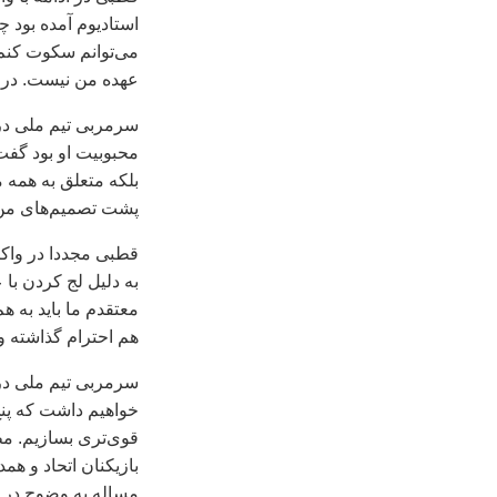
استاديوم آمده بود 
می‌توانم سکوت کنم 
عهده من نيست. در ت
سرمربی تيم ملی در 
محبوبيت او بود گفت
بلکه متعلق به همه 
پشت تصميم‌های من 
قطبی مجددا در واکن
به دليل لج کردن با
معتقدم ما بايد به ه
هم احترام گذاشته و
سرمربی تيم ملی درب
خواهيم داشت که پنج
قوی‌تری بسازيم. مطم
بازيکنان اتحاد و همد
مساله به وضوح در ا