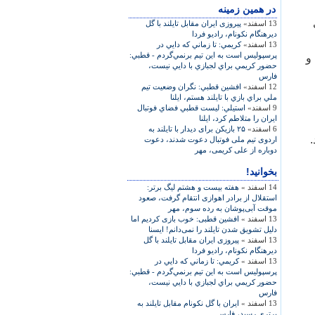
در همين زمينه
13 اسفند»
پیروزی ایران مقابل تایلند با گل
ديرهنگام نکونام، راديو فردا
13 اسفند»
كريمي: تا زماني كه دايي در
پرسپوليس است به اين تيم برنمي‌گردم - قطبي:
و
حضور كريمي براي لجبازي با دايي نيست،
فارس
12 اسفند»
افشين قطبي: نگران وضعيت تيم
ملي براي بازي با تايلند هستم، ایلنا
9 اسفند»
استيلي: ليست قطبي فضاي فوتبال
ايران را متلاطم كرد، ایلنا
6 اسفند»
۲۵ بازيکن برای ديدار با تايلند به
.
اردوی تيم ملی فوتبال دعوت شدند، دعوت
دوباره از علی کريمی، مهر
بخوانید!
14 اسفند »
هفته بيست و هشتم ليگ برتر:
استقلال از برادر اهوازی انتقام گرفت، صعود
موقت آبی‌پوشان به رده سوم، مهر
13 اسفند »
افشين قطبی: خوب بازی کرديم اما
دليل تشويق‌ شدن تايلند را نمی‌دانم! ايسنا
13 اسفند »
پیروزی ایران مقابل تایلند با گل
ديرهنگام نکونام، راديو فردا
13 اسفند »
كريمي: تا زماني كه دايي در
پرسپوليس است به اين تيم برنمي‌گردم - قطبي:
حضور كريمي براي لجبازي با دايي نيست،
فارس
13 اسفند »
ايران با گل نكونام مقابل تايلند به
برتري رسيد، فارس