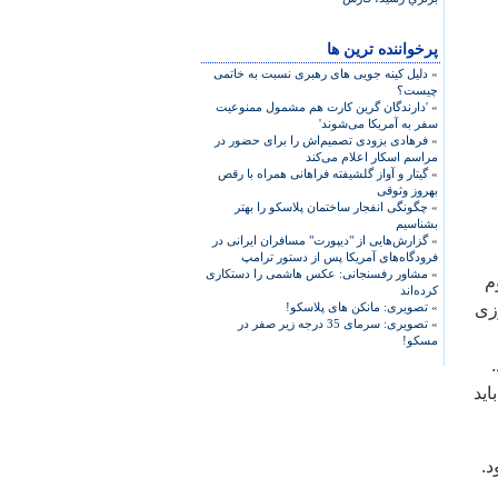
پرخواننده ترین ها
»
دلیل کینه جویی های رهبری نسبت به خاتمی
چیست؟
»
'دارندگان گرین کارت هم مشمول ممنوعیت
سفر به آمریکا می‌شوند'
»
فرهادی بزودی تصمیم‌اش را برای حضور در
مراسم اسکار اعلام می‌کند
»
گیتار و آواز گلشیفته فراهانی همراه با رقص
بهروز وثوقی
»
چگونگی انفجار ساختمان پلاسکو را بهتر
بشناسیم
»
گزارش‌هایی از "دیپورت" مسافران ایرانی در
فرودگاه‌های آمریکا پس از دستور ترامپ
»
مشاور رفسنجانی: عکس هاشمی را دستکاری
م
کرده‌اند
وزی
»
تصویری: مانکن های پلاسکو!
»
تصویری: سرمای 35 درجه زیر صفر در
مسکو!
ساعت دوباره بايد
د.