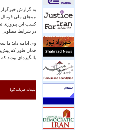
به گزارش خبرگزاری
تيم‌های ملی فوتبال ا
کسب اين پيروزی تبر
در شرايط مطلوبی به
وی ادامه داد:‌ ما س
همان طور که پيش‌بين
باانگيزه‌ای بودند ک
تبليغات خبرنامه گويا