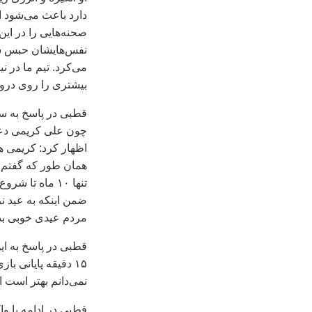
دارد باعث می‌شود اط
صحنه‌هايی را در اي
نفس‌هايشان حبس شده
می‌کرد. تيم ما در 
بيشتری را روی درو
قطبی در پاسخ به سو
چون علی کريمی دعوت
اظهار کرد: کريمی ه
همان طور که گفتم هم
تنها ۱۰ ماه تا
ضمن اينکه به عيد نز
مردم عيدی خوبی بد
قطبی در پاسخ به اي
۱۵ دقيقه پايانی ب
نمی‌دانم بهتر است ا
قطبی در ادامه با و