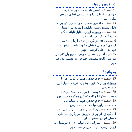
در همين زمينه
21 اسفند»
حسين هدايتی مامور مذاکره با
مربيان ترکيه‌ای برای جانشينی قطبی در تيم
ملی، ايلنا
13 اسفند»
افشين قطبی: خوب بازی کرديم اما
دليل تشويق‌ شدن تايلند را نمی‌دانم! ايسنا
13 اسفند»
پیروزی ایران مقابل تایلند با گل
ديرهنگام نکونام، راديو فردا
6 اسفند»
۲۵ بازيکن برای ديدار با تايلند به
اردوی تيم ملی فوتبال دعوت شدند، دعوت
دوباره از علی کريمی، مهر
25 دی»
افشين قطبی: موقعيت هيچ بازيکنی در
تيم ملی ثابت نيست، احتياجی به دستيار ندارم،
مهر
بخوانید!
29 اسفند »
جام حذفی فوتبال: ذوب آهن با
پيروزی برابر شاهين بوشهر، حريف استيل‌آذين
شد، فارس
29 اسفند »
فوتسال قهرمانی آسيا: ايران با
کويت، استراليا و تاجيکستان همگروه شد، مهر
29 اسفند »
جام حذفي فوتبال: سپاهان با
شكست برابر صبا حذف شد، فارس
29 اسفند »
زين الدين زيدان به ايران می آيد!
آمادگی زيدان برای پذيرش مربيگری تيم ملی
فوتبال ايران، عصر ايران
29 اسفند »
ميزبانی جام‌جهانی ۲۰۱۲ فوتسال به
ايران نرسيد، تايلند ميزبان شد، مهر