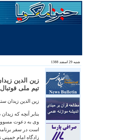
شنبه 29 اسفند 1388
زين الدين زيدا
تيم ملی فوتبال
زين الدين زيدان ستا
بنابر آنچه که زيدان
وی به دعوت مسوولا
است در سفر برنامه 
زادگاه امام خمينی ني