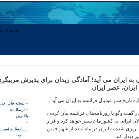
ن به ايران می آيد! آمادگی زيدان برای پذيرش مربيگر
 ايران، عصر ايران
ره تاريخ ساز فوتبال فرانسه به ايران می آيد .
»
نسخه قابل چا
»
ارسال به
 در گفت وگو با روزنامه‌های فرانسه بيان کرده ،
بالاترین
ن ايرانی به کشورمان سفر خواهد کرد و قرار
»
ريزی شده به ايران در ماه آينده از شهر خمين
ارسال به فیس
بوک
ز ديدار کند.