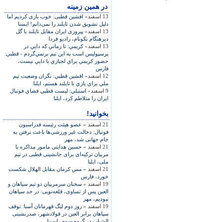
در همين زمينه
13 اسفند»
افشين قطبی: خوب بازی کرديم اما
دليل تشويق‌ شدن تايلند را نمی‌دانم! ايسنا
13 اسفند»
پیروزی ایران مقابل تایلند با گل
ديرهنگام نکونام، راديو فردا
13 اسفند»
كريمي: تا زماني كه دايي در
پرسپوليس است به اين تيم برنمي‌گردم - قطبي:
حضور كريمي براي لجبازي با دايي نيست،
فارس
12 اسفند»
افشين قطبي: نگران وضعيت تيم
ملي براي بازي با تايلند هستم، ایلنا
9 اسفند»
استيلي: ليست قطبي فضاي فوتبال
ايران را متلاطم كرد، ایلنا
بخوانید!
21 اسفند »
عضو هيئت رئيسه فدراسيون
فوتبال: دخالت غير ورزشی‌ها باعث نرفتن به
جام جهانی شد، مهر
21 اسفند »
حسين هدايتی مامور مذاکره با
مربيان ترکيه‌ای برای جانشينی قطبی در تيم
ملی، ايلنا
21 اسفند »
مس كرمان مقابل الهلال شكست
خورد، فارس
19 اسفند »
سخنان سرمربيان دو تيم سپاهان و
العين پس از تساوی، قلعه‌نويی: در حد سپاهان
نبوديم، مهر
19 اسفند »
روز دوم ليگ قهرمانان آسيا: توقف
سپاهان برابر العين در فولادشهر، صدرنشينی
الشباب در گروه سوم، ايسنا