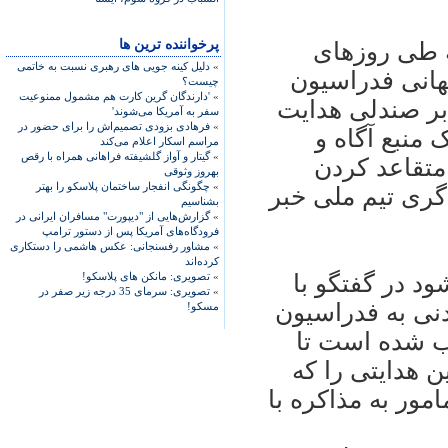
پرخواننده ترین ها
ه طی روزهای
»
دلیل کینه جویی های رهبری نسبت به خاتمی
هانی فدراسيون
چیست؟
»
'دارندگان گرین کارت هم مشمول ممنوعیت
 بر صندلی هدايت
سفر به آمریکا می‌شوند'
»
فرهادی بزودی تصمیم‌اش را برای حضور در
 منبع آگاه و
مراسم اسکار اعلام می‌کند
»
گیتار و آواز گلشیفته فراهانی همراه با رقص
متقاعد کردن
بهروز وثوقی
»
چگونگی انفجار ساختمان پلاسکو را بهتر
گری تيم ملی خبر
بشناسیم
»
گزارش‌هایی از "دیپورت" مسافران ایرانی در
فرودگاه‌های آمریکا پس از دستور ترامپ
»
مشاور رفسنجانی: عکس هاشمی را دستکاری
کرده‌اند
 شود در گفتگو با
»
تصویری: مانکن های پلاسکو!
»
تصویری: سرمای 35 درجه زیر صفر در
بدنی به فدراسيون
مسکو!
ب شده است تا
ن هدايتی را که
امور به مذاکره با