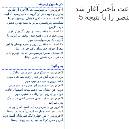
در همين زمينه
 يك ساعت تأخير آغاز شد
4 فروردین»
پرسپوليسی‌ها بالاخره از طريق
بحرين و کويت در دو گروه به دبی رسيدند، ايسنا
و سرخپوشان تهراني موفق شدند تيم النصر را با نتيجه 5
29 اسفند»
جام حذفي فوتبال: پرسپوليس با
شكست پتروشيمي تبريز به نيمه نهايي صعود
كرد، فارس
21 اسفند»
هفته بيست و نهم ليگ برتر: نوار
پيروزی‌های دايی قطع شد، توقف در انزلی با
گلزنی يک پرسپوليسی، مهر
15 اسفند»
هفتمين پيروزي سرخپوشان بادايي
مقابل فولاد خوزستان رقم خورد، ايلنا
9 اسفند»
صعود پرسپوليس به يك چهارم جام
حذفي با درخشش باقري، ايلنا
بخوانید!
9 فروردین »
اسکولاری، سرمربی بنيادکار:
برتری ذوب آهن در ديدار رفت تصادفی نبود،
فقط پيروزی می خواهيم، مهر
9 فروردین »
منصور ابراهيم زاده، سرمربی
ذوب آهن: نشان می دهيم نتيجه اصفهان حادثه
نبود، برای ريوالدو برنامه داشتيم، مهر
9 فروردین »
فريادهای حسين کعبی در سوگ
پدر، صراط
9 فروردین »
سرمربی تيم السد قطر: برای
کسب هر سه امتياز به کرمان آمده‌ايم، ايسنا
9 فروردین »
دور چهارم ليگ قهرمانان آسيا: ذوب
آهن و مس فردا به ميدان می روند، ايسنا