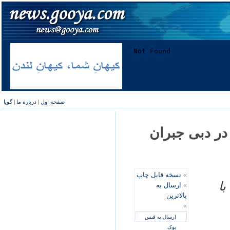
صفحه اول
|
درباره ما
|
گویا
 سرخپوشان در دبی جبران
»
نسخه قابل چاپ
با
»
ارسال به
بالاترین
»
ارسال به فیس
بوک