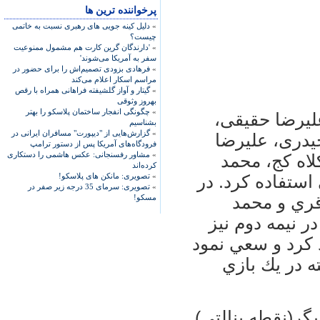
پرخواننده ترین ها
»
دلیل کینه جویی های رهبری نسبت به خاتمی
چیست؟
»
'دارندگان گرین کارت هم مشمول ممنوعیت
سفر به آمریکا می‌شوند'
»
فرهادی بزودی تصمیم‌اش را برای حضور در
مراسم اسکار اعلام می‌کند
»
گیتار و آواز گلشیفته فراهانی همراه با رقص
بهروز وثوقی
»
چگونگی انفجار ساختمان پلاسکو را بهتر
علیرضا حقیقی،
بشناسیم
»
گزارش‌هایی از "دیپورت" مسافران ایرانی در
یدری، علیرضا
فرودگاه‌های آمریکا پس از دستور ترامپ
»
مشاور رفسنجانی: عکس هاشمی را دستکاری
لاه کج، محمد
کرده‌اند
»
تصویری: مانکن های پلاسکو!
ستفاده كرد. در
»
تصویری: سرمای 35 درجه زیر صفر در
قري و محمد
مسکو!
 نيمه دوم نيز
د كرد و سعي نمود
 در يك بازي
گر(نقطه پنالتي)