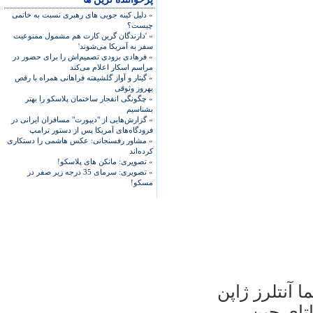
»
دلیل کینه جویی های رهبری نسبت به خاتمی
چیست؟
»
'دارندگان گرین کارت هم مشمول ممنوعیت
سفر به آمریکا می‌شوند'
»
فرهادی بزودی تصمیم‌اش را برای حضور در
مراسم اسکار اعلام می‌کند
»
گیتار و آواز گلشیفته فراهانی همراه با رقص
بهروز وثوقی
»
چگونگی انفجار ساختمان پلاسکو را بهتر
بشناسیم
»
گزارش‌هایی از "دیپورت" مسافران ایرانی در
فرودگاه‌های آمریکا پس از دستور ترامپ
»
مشاور رفسنجانی: عکس هاشمی را دستکاری
کرده‌اند
»
تصویری: مانکن های پلاسکو!
»
تصویری: سرمای 35 درجه زیر صفر در
مسکو!