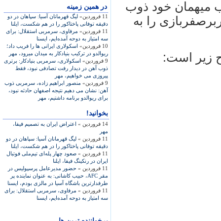
وب ميهمان خود ذوب
در همين زمينه
11 فروردین»
ليگ قهرمانان آسيا: سپاهان در دو
ربرصفربازی را به
دقيقه توفانی پاختاکور را در هم شکست، ايلنا
11 فروردین»
مرفاوی، سرمربی استقلال: برای
سه امتياز به دوحه آمده‌ايم، ايسنا
10 فروردین»
اسکولاری ايرانی ها را فريب داد؛
ريوالدو در ترکيب بنيادکار به ميدان می‎رود، مهر
ح زير است:
9 فروردین»
اسکولاری، سرمربی بنيادکار: برتری
ذوب آهن در ديدار رفت تصادفی نبود، فقط
پيروزی می خواهيم، مهر
9 فروردین»
منصور ابراهيم زاده، سرمربی ذوب
آهن: نشان می دهيم نتيجه اصفهان حادثه نبود،
برای ريوالدو برنامه داشتيم، مهر
بخوانید!
14 فروردین »
اعتراض ایران به تصمیم فیفا،
مهر
11 فروردین »
ليگ قهرمانان آسيا: سپاهان در دو
دقيقه توفانی پاختاکور را در هم شکست، ايلنا
11 فروردین »
صعود چهار پله‌ای تيم‌ملی فوتبال
ايران در رنکينگ فيفا، ايلنا
11 فروردین »
حضور مديرعامل پرسپوليس در
مقر AFC، حبيب کاشانی: به عنوان نماينده پر
طرفدارترين باشگاه آسيا در مالزی بودم، ايسنا
11 فروردین »
مرفاوی، سرمربی استقلال: برای
سه امتياز به دوحه آمده‌ايم، ايسنا
پرخواننده ترین ها