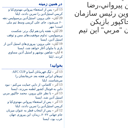
 پيرواني،رضا
در همين زمينه
13 آذر»
پس از استعفاء پيرواني مهدوي‌كيا و
وين رئيس سازمان
كريمي استيل‌آذين را تمرين دادند، ايلنا
20 آبان»
علی پروين: استيل‌آذين پرسپوليس دهه
كپور بازيكن
۶۰ می‌شود، جای علی کريمی وسط تيم ملی
است! مهر
ن "مربي" اين تيم
20 آبان»
هفته پانزدهم ليگ برتر: شکست
پرسپوليس، تداوم موفقيت‌های مس و توقف
استيل آذين، ايسنا
19 آبان»
علی پروين: پيروزی‌های استيل آذين از
بازی با ملوان آغاز خواهد شد، ايسنا
4 آبان»
شاهين بوشهر و استيل آذين مساوي
كردند، ايلنا
بخوانید!
13 آذر »
لیگ قهرمانان آسیا و AFC CUP:
تيم‌هاي ايراني هفته بعد حريفانشان را
مي‌شناسند، ایلنا
13 آذر »
کاشاني: از دايي حمايت مي‌کنم - نبود
دايي به فوتبال كشور لطمه مي‌زند، ايسنا
13 آذر »
با نظر علي پروين، محمد خاكپور مربي
استيل آذين شد، ايسنا
13 آذر »
پس از استعفاء پيرواني مهدوي‌كيا و
كريمي استيل‌آذين را تمرين دادند، ايلنا
12 آذر »
پس از انتخاب قطر به عنوان ميزبان
جام جهانی ۲۰۲۲، زيدان: اين پيروزی جهان
عرب بود، ايسنا