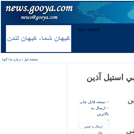
صفحه اول
|
درباره ما
|
گویا
ي استيل آذين
ن
»
نسخه قابل چاپ
»
ارسال به
بالاترین
»
ارسال به فیس
ني
بوک