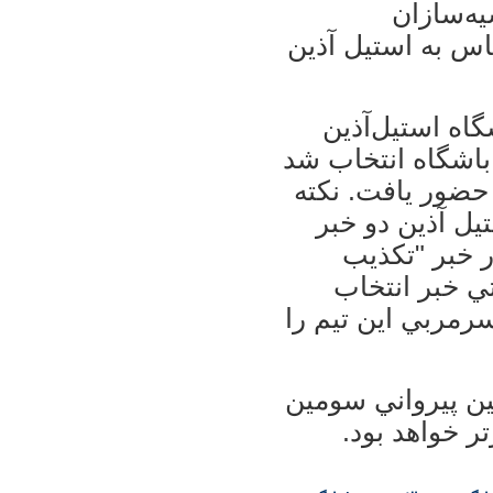
ه‌سازان
اس به استيل آذين
گاه استيل‌آذين
باشگاه انتخاب شد
 حضور يافت. نكته
ل آذين دو خبر
ر خبر "تكذيب
تي خبر انتخاب
سرمربي اين تيم را
ين پيرواني سومين
ر خواهد بود.