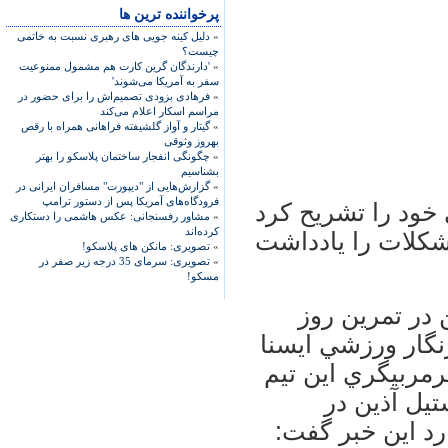
پرخواننده ترین ها
»
دلیل کینه جویی های رهبری نسبت به خاتمی
چیست؟
»
'دارندگان گرین کارت هم مشمول ممنوعیت
سفر به آمریکا می‌شوند'
»
فرهادی بزودی تصمیم‌اش را برای حضور در
مراسم اسکار اعلام می‌کند
»
گیتار و آواز گلشیفته فراهانی همراه با رقص
بهروز وثوقی
»
چگونگی انفجار ساختمان پلاسکو را بهتر
بشناسیم
»
گزارش‌هایی از "دیپورت" مسافران ایرانی در
فرودگاه‌های آمریکا پس از دستور ترامپ
 خود را تشريح کرد
»
مشاور رفسنجانی: عکس هاشمی را دستکاری
کرده‌اند
شکلات را يادداشت
»
تصویری: مانکن های پلاسکو!
»
تصویری: سرمای 35 درجه زیر صفر در
مسکو!
 در تمرين روز
رنگار ورزشي ايسنا
رمربيگري اين تيم
تيل آذين در
رد اين خبر گفت: