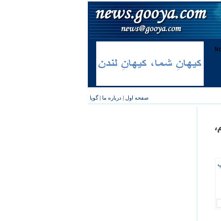
صفحه اول
|
درباره ما
|
گویا
،
پ