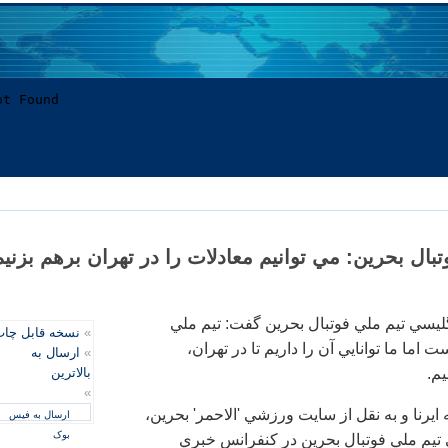
ال بحرين: مي توانيم معادلات را در تهران برهم بزنيم
ليسي تيم ملي فوتبال بحرين گفت: تيم ملي
»
نسخه قابل چا
 اما ما توانايي آن را داريم تا در تهران،
»
ارسال به
يم.
بالاترین
»
يرنا و به نقل از سايت ورزشي 'الاحمر' بحرين،
ارسال به فیس
بوک
ي تيم ملي فوتبال بحرين در كنفرانس خبري