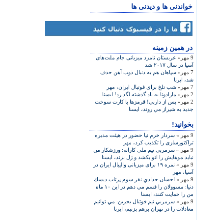
خواندنی ها و دیدنی ها
در همين زمينه
9 مهر»
عربستان نامزد میزبانی جام ملت‌های
آسیا در سال ۲۰۱۷ شد
7 مهر»
سپاهان هم به دنبال ذوب آهن حذف
شد، ایرنا
7 مهر»
شب تلخ برای فوتبال ایران، مهر
2 مهر»
مارادونا به ياد گذشته لگد زد! ایسنا
2 مهر»
پس از داربي! قرمزها با کارت سوخت
جديد به شيراز مي روند، ایسنا
بخوانید!
9 مهر »
سردار خرم نیا حضور در هیئت مدیره
تراکتورسازی را تکذیب کرد، مهر
9 مهر »
سرمربي تيم ملي كاراته: ورزشكار من
نبايد موهايش را اتو بكشد و ژل بزند، ایسنا
9 مهر »
نمره ۱۹ برای میزبانی والیبال ایران در
آسیا، مهر
9 مهر »
احسان حدادي نفر سوم پرتاب ديسك
دنيا: مسوولان را قسم مي دهم در اين ۱۰ ماه
من را حمايت كنند، ایسنا
9 مهر »
سرمربي تيم فوتبال بحرين: مي توانيم
معادلات را در تهران برهم بزنيم، ایرنا