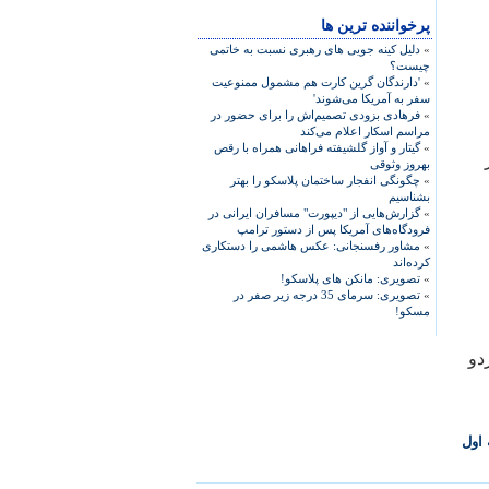
پرخواننده ترین ها
»
دلیل کینه جویی های رهبری نسبت به خاتمی
چیست؟
»
'دارندگان گرین کارت هم مشمول ممنوعیت
سفر به آمریکا می‌شوند'
»
فرهادی بزودی تصمیم‌اش را برای حضور در
مراسم اسکار اعلام می‌کند
»
گیتار و آواز گلشیفته فراهانی همراه با رقص
بهروز وثوقی
»
چگونگی انفجار ساختمان پلاسکو را بهتر
بشناسیم
»
گزارش‌هایی از "دیپورت" مسافران ایرانی در
فرودگاه‌های آمریکا پس از دستور ترامپ
»
مشاور رفسنجانی: عکس هاشمی را دستکاری
کرده‌اند
»
تصویری: مانکن های پلاسکو!
»
تصویری: سرمای 35 درجه زیر صفر در
مسکو!
ن اردو
اول