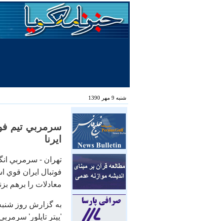
شنبه 9 مهر 1390
سرمربي تيم فوتب
ایرنا
تهران - سرمربي انگ
فوتبال ايران قوي است
معادلات را برهم بزن
به گزارش روز شنبه ا
'پيتر تايلور' سرمرب