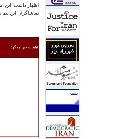
اظهار داشت: اين امك
تماشاگران اين تيم 
تبليغات خبرنامه گويا