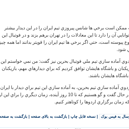
ه ممكن است برخي ها شانس پيروزي تيم ايران را در اين ديدار بيشتر
وانايي آن را دارد تا اين معادلات را در تهران برهم بزند و در فوتبال اين
ع پيوسته است، حتي اگر برخي ها تيم ايران را قويتر بدانند اما همه چيز
 شود.
اردوي آماده سازي تيم ملي فوتبال بحرين نيز گفت: من نمي خواستم اين
بازيكنان و باشگاه هايشان توافق كرديم كه براي ديدارهاي مهم، بازيكنان
باشگاه هايشان باشند.
دوي آماده سازي تيم بحرين، به آماده سازي اين تيم براي ديدار با ايران
ضربه مي زند و ما در حال گفت و گو هستيم كه تا 10 روز آينده، زمان ديگري را براي اي
كه زمان برگزاري اردوها را كوتاهتر كنيم.
سال به فیس بوک
|
نسخه قابل چاپ
|
بازگشت به بالای صفحه
|
بازگشت به صفحه 