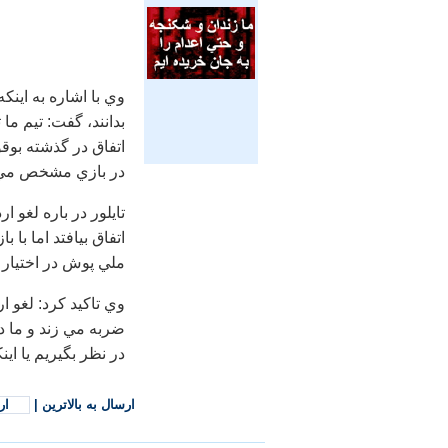
وي با اشاره به اينك
بدانند، گفت: تيم ما ت
اتفاق در گذشته بوقو
در بازي مشخص مي
تايلور در باره لغو 
اتفاق بيافتد اما با 
ملي پوش در اختيار 
وي تاكيد كرد: لغو ار
در نظر بگيريم يا اين
ارسال به بالاترین
|
ار