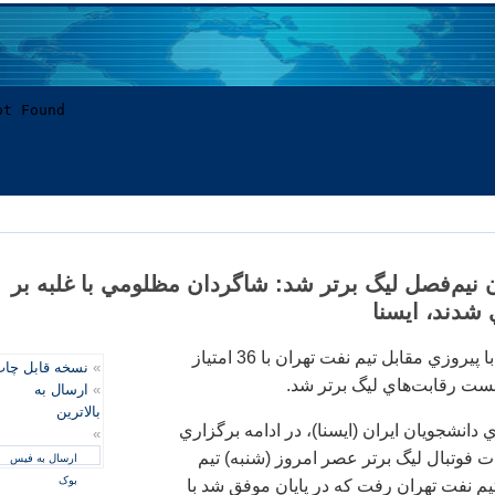
 نيم‌فصل ليگ برتر شد: شاگردان مظلومي با غلبه بر
تيم فوتبال استقلال با پيروزي مقابل تيم نفت تهران با 36 امتياز
»
نسخه قابل چا
ست رقابت‌هاي ليگ برتر شد.
»
ارسال به
بالاترین
دانشجويان ايران (ايسنا)، در ادامه برگزاري
»
 فوتبال ليگ برتر عصر امروز (شنبه) تيم
ارسال به فیس
بوک
م نفت تهران رفت كه در پايان موفق شد با