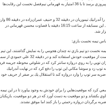
نتيجه دو بر صفر به پيروزي برسد تا با 36 امتياز به قهرماني نيم‌فصل نخست اين رقابت‌ها
‌گل‌هاي تيم استقلال را آندرانيك تيموريان در دقيقه 32 و حنيف عمران‌زاده در
دروازه حريف كردند. اين مسابقه از ساعت 16:15 دقيقه با قضاوت محسن قهرماني در
ار شد.
اس نيمه نخست بازي:
مه نخست دو تيم بازي نه چندان هجومي را به نمايش گذاشتند، اين تيم
استقلال بود كه توانست از موقعيت خودش استفاده كند و در دقيقه 32 علي حمودي
ن توپي را به روي دروازه سانتر كرد كه در شلوغي محوطه جريمه فره
 توپ زد و سوشا مكاني اين توپ را دفع كرد كه در نهايت آندرانيك
ضربه سر توپ را وارد دروازه كند تا استقلال يك بر صفر از حريف خود 
عي كرد كه موقعيت‌هايي را براي خودش به وجود بياورد تا در اين نيمه
تساوي بكشاند و دو موقعيت به دست آورد كه در هر دو موقعيت، بازيكنان
ربه برگردان دروازه رحمتي را باز كنند اما موفق نشدند.