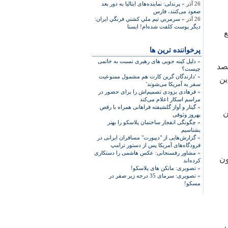
26 آذر »
پرندلی: نماینده‌های ایتالیا به دور بعد
صعود می‌کنند، فارس
26 آذر »
سرمربي تيم ملي كشتي فرنگي ايران:
ديگر پوست كلفت شده‌ام! ایسنا
ع
پرخواننده ترین ها
»
دلیل کینه جویی های رهبری نسبت به خاتمی
قصد
چیست؟
»
'دارندگان گرین کارت هم مشمول ممنوعیت
ين
سفر به آمریکا می‌شوند'
»
فرهادی بزودی تصمیم‌اش را برای حضور در
مراسم اسکار اعلام می‌کند
»
گیتار و آواز گلشیفته فراهانی همراه با رقص
ن
بهروز وثوقی
»
چگونگی انفجار ساختمان پلاسکو را بهتر
بشناسیم
»
گزارش‌هایی از "دیپورت" مسافران ایرانی در
فرودگاه‌های آمریکا پس از دستور ترامپ
»
مشاور رفسنجانی: عکس هاشمی را دستکاری
ون
کرده‌اند
»
تصویری: مانکن های پلاسکو!
»
تصویری: سرمای 35 درجه زیر صفر در
مسکو!
ف