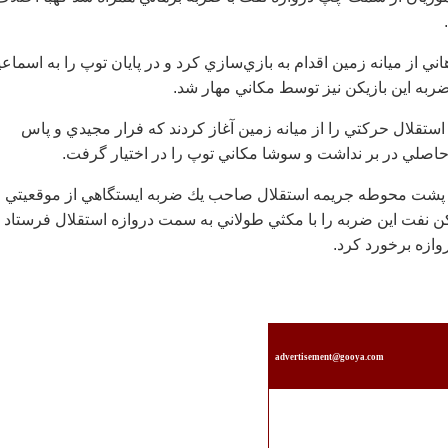
 آرش برهاني از ميانه زمين اقدام به بازي‌سازي كرد و در پايان توپ را به اسماع
ربه اين بازيكن نيز توسط مكاني مهار شد.
 بازيكنان استقلال حركتي را از ميانه زمين آغاز كردند كه فرار مجيدي و پاس
حاصلي در بر نداشت و سوشا مكاني توپ را در اختيار گرفت.
7 تيم نفت پشت محوطه جريمه استقلال صاحب يك ضربه ايستگاهي از موقعيتي
 نفت اين ضربه را با مكثي طولاني به سمت دروازه استقلال فرستاد 
وازه برخورد كرد.
advertisement@gooya.com