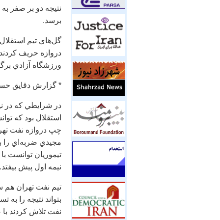
برسد.
ورزشگاه آزادي برگز
* گزارش دقايق حس
در شرايطي كه در ني
چپ دروازه نفت تهرا
مجيدي ضربه‌اي را به
تيموريان توانست با 
نيمه اول پيش بيفتد.
تيم نفت تهران هم س
بتواند نتيجه را به 
نفت تلاش كردند با ض