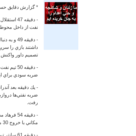
* گزارش دقايق حسا
- دقيقه 7
نفت از داخل محوطه
- دقيقه 49
داشتند بازي را سريع
تصميم داور واكنش ن
- دقيقه 0
ضربه سودي براي اي
- يك دقيقه بعد آندر
ضربه نفتي‌ها دروازه
رفت.
- دقيقه 4
مكاني با خروج 30 متري‌اش از دروازه، مانع گلزني او شد.
- دقيقه 61