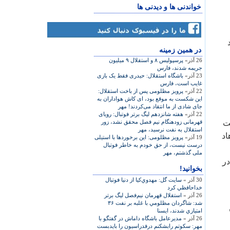
خواندنی ها و دیدنی ها
 دقيقه 86 وارد
در همين زمينه
26 آذر»
پرسپولیس ۸ و استقلال ۹ میلیون
جریمه شدند، فارس
23 آذر»
باشگاه استقلال:‌ حیدری فقط یک بازی
غایب است، فارس
22 آذر»
پرويز مظلومی پس از باخت استقلال:
اين شکست به موقع بود، ای کاش هواداران به
جای شادی از ما انتقاد می‌کردند! مهر
22 آذر»
هفته شانزدهم ليگ برتر فوتبال: رويای
 از سمت
قهرمانی زودهنگام نيم فصل محقق نشد، زور
استقلال به نفت نرسيد، مهر
اد
19 آذر»
پرويز مظلومی: اين برخوردها با استيلی
درست نيست، از حق خودم به خاطر فوتبال
ملی گذشتم، مهر
در
بخوانید!
30 آذر »
سايت گل: مهدوي‌كيا از دنيا فوتبال
خداحافظي كرد
26 آذر »
استقلال قهرمان نيم‌فصل ليگ برتر
شد: شاگردان مظلومي با غلبه بر نفت ۳۶
امتيازي شدند، ایسنا
26 آذر »
مدیرعامل باشگاه داماش در گفتگو با
مهر: سکوتم رابشکنم درفدراسیون را بایدبست