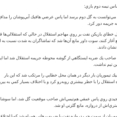
س نيمه دوم بازي:
4 استقلال مي‌توانست به گل دوم برسد اما پاس عرضي هافبك آبي‌پوشان را مداف
 جريمه دور كرد.
 و به دنبال خطاي بازيكن نفت بر روي مهاجم استقلال در حالي كه استقلالي‌ها 
 آغاز كنند، سوت داور مانع آن‌ها شد كه تماشاگران به شدت نسبت به ا
شان دادند.
5 تيم نفت صاحب يك ضربه ايستگاهي از گوشه محوطه جريمه استقلال شد اما اي
ن تيم نداشت.
انيك تيموريان بار ديگر در همان محل خطايي را مرتكب شد كه اين بار
 استقلال را با خطر بيشتري روبه‌رو كرد و با اختلاف بسيار كمي به بير
5 فرهاد مجيدي روي پاس عمقي هم‌تيمي‌اش صاحب موقعيت گل شد، اما سوشا
 سانتر تيموريان از سمت چپ دروازه نفت با ضربه برهاني همراه شد كهبا اختلا