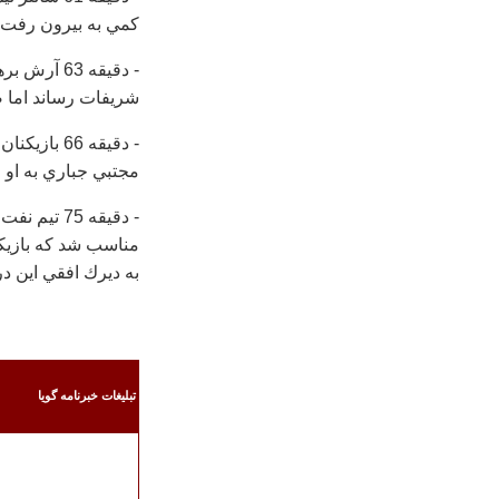
كمي به بيرون رفت.
- دقيقه 63
شريفات رساند اما ض
- دقيقه 66
مجتبي جباري به او 
- دقيقه 5
مناسب شد كه بازيكن
به ديرك افقي اين در
تبليغات خبرنامه گويا