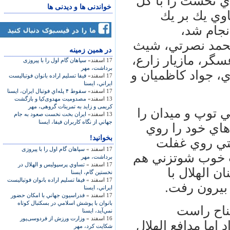
‌ي نخست را با گل
خواندنی ها و دیدنی ها
اوي يك بر يك
داد. در اين بازي كه در گروه D انجام شد،
محمد نصرتي، شيث
در همين زمينه
گر، مازيار زارع،
17 اسفند»
سپاهان گام اول را با پیروزی
برداشت، مهر
، جواد كاظميان و
17 اسفند»
فيفا تسليم اراده بانوان فوتباليست
ايراني، ایسنا
17 اسفند»
سقوط ۴ پله‌اي فوتبال ايران، ایسنا
13 اسفند»
مصدومیت مهدوی‌کیا و بازگشت
کریمی و زاید به تمرینات گروهی، مهر
ني توپ و ميدان را
13 اسفند»
ايران بخت نخست صعود به جام
جهاني از نگاه كاربران فيفا، ایسنا
‌هاي خود را روي
بخوانید!
حتي روي غفلت
17 اسفند »
سپاهان گام اول را با پیروزی
يت خوب شوتزني هم
برداشت، مهر
17 اسفند »
تساوي پرسپوليس و الهلال در
ن الهلال با
نخستين گام، ایسنا
17 اسفند »
فيفا تسليم اراده بانوان فوتباليست
 بيرون رفت.
ايراني، ایسنا
17 اسفند »
فدراسيون جهاني با امكان حضور
بانوان با پوشش اسلامي در بسكتبال كوتاه
ز جناح راست
نمي‌آيد، ایسنا
16 اسفند »
وزارت ورزش از فردوسی‌پور
اما مدافع الهلال
شکايت کرد، مهر