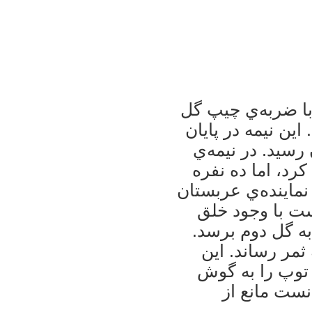
 با ضربه‌ي چيپ گل
اين نيمه در پايان
رسيد. در نيمه‌ي
رد، اما ده نفره
نماينده‌ي عربستان
ست با وجود خلق
به گل دوم برسد.
 به ثمر رساند. اين
 توپ را به گوش
نست مانع از