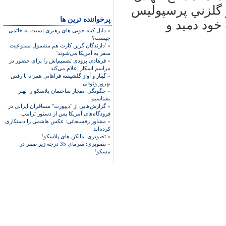
ز گلزني پرسپوليس
پرخواننده ترین ها
خود دميد و
»
دلیل کینه جویی های رهبری نسبت به خاتمی
چیست؟
»
'دارندگان گرین کارت هم مشمول ممنوعیت
سفر به آمریکا می‌شوند'
»
فرهادی بزودی تصمیم‌اش را برای حضور در
مراسم اسکار اعلام می‌کند
»
گیتار و آواز گلشیفته فراهانی همراه با رقص
بهروز وثوقی
»
چگونگی انفجار ساختمان پلاسکو را بهتر
بشناسیم
»
گزارش‌هایی از "دیپورت" مسافران ایرانی در
فرودگاه‌های آمریکا پس از دستور ترامپ
»
مشاور رفسنجانی: عکس هاشمی را دستکاری
کرده‌اند
»
تصویری: مانکن های پلاسکو!
»
تصویری: سرمای 35 درجه زیر صفر در
مسکو!