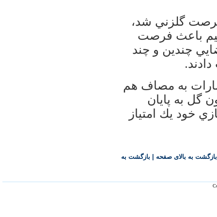
فرصت گلزني شد،
 تيم باعث فرصت
يي چندين و چند
ادند.
امارات به مصاف هم
ون گل به پايان
زي خود يك امتياز
بازگشت به بالای صفحه
|
بازگشت به
Co