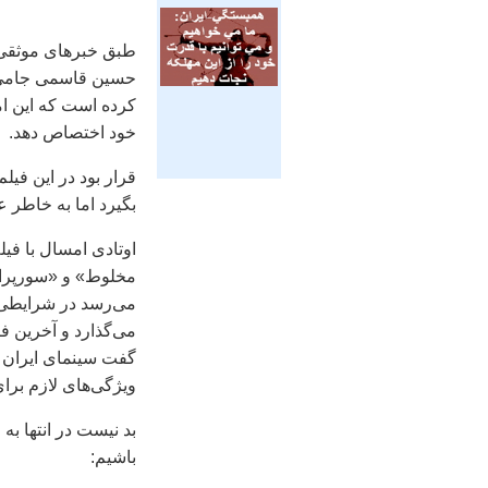
طبق خبرهای موثقی 
کرده است که اين ام
خود اختصاص دهد.
قرار بود در اين في
بگيرد اما به خاطر 
اوتادی امسال با في
مخلوط» و «سورپرايز
می‌رسد در شرايطی ک
می‌گذارد و آخرين ف
گفت سينمای ايران ب
ويژگی‌های لازم برا
بد نيست در انتها به
باشيم: