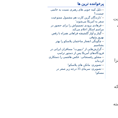
پرخواننده ترین ها
»
دلیل کینه جویی های رهبری نسبت به خاتمی
چیست؟
»
'دارندگان گرین کارت هم مشمول ممنوعیت
 بازی دريافت
سفر به آمریکا می‌شوند'
»
فرهادی بزودی تصمیم‌اش را برای حضور در
مراسم اسکار اعلام می‌کند
»
گیتار و آواز گلشیفته فراهانی همراه با رقص
بهروز وثوقی
»
چگونگی انفجار ساختمان پلاسکو را بهتر
بشناسیم
»
گزارش‌هایی از "دیپورت" مسافران ایرانی در
فرودگاه‌های آمریکا پس از دستور ترامپ
»
مشاور رفسنجانی: عکس هاشمی را دستکاری
ا
کرده‌اند
»
تصویری: مانکن های پلاسکو!
»
تصویری: سرمای 35 درجه زیر صفر در
مسکو!
که
ته