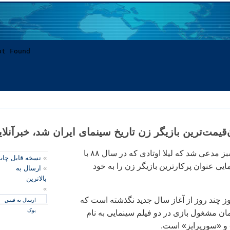
ن‌قيمت‌ترين بازيگر زن تاريخ سينمای ايران شد، خبرآنلاي
هفته نامه خانواده سبز مدعی شد که ليلا اوتادی که در سال ۸۸ با
»
نسخه قابل چا
لم سينمايی عنوان پرکارترين بازيگر زن را به خود
»
ارسال به
بالاترین
»
ز چند روز از آغاز سال جديد نگذشته است که
ارسال به فیس
بوک
ان مشغول بازی در دو فيلم سينمايی به نام
 و «سورپرايز» است.