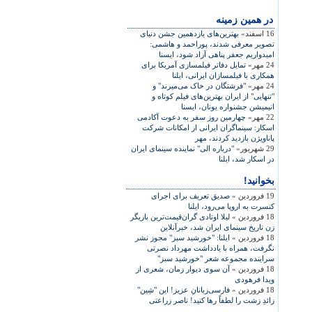
در همين زمينه
16 اسفند»
بهترين‌های يازدهمين جشن دنيای
تصوير معرفی شدند، پوراحمد و هاشمی:
اميدواريم جعفر پناهی آزاد شود، ايسنا
24 مهر»
تمايل دفاتر فيلمسازی آمريکا برای
همکاری با فيلمسازان ايرانی، ايلنا
24 مهر»
"فرشتگان در خاک می‌ميرند" و
"تنهايی" از ايران بهترين‌های فيلم کوتاه و
انيميشن جشنواره‌ يونان، ايسنا
22 مهر»
چهارمين روز سفر به دعوت آکادمی
اسکار: سينماگران ايرانی از امکانات شرکت
پاناويژن بازديد کردند، مهر
29 شهریور»
"درباره الی" نماينده سينمای ايران
در اسکار شد، ايلنا
بخوانید!
19 فروردین »
صديق تعريف برای اجرای
کنسرت به اروپا می‌رود، ايلنا
18 فروردین »
ليلا اوتادی گران‌قيمت‌ترين بازيگر
زن تاريخ سينمای ايران شد، خبرآنلاين
18 فروردین »
ايلنا: "خورشيد سبز" مجوز نشر
نگرفت، همراه با يادداشت مهرداد نصرتی
سراينده مجموعه شعر "خورشيد سبز"
18 فروردین »
آن سوی ديوار زمان، شعری از
ويدا فرهودی
18 فروردین »
فارسی‌زبانانِ عزيز! اين "شِين"
زائدِ زشت را لطفاً رها کنيد! ناصر زراعتی