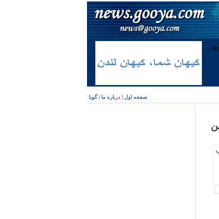
صفحه اول
|
درباره ما
|
گویا
ن
پ