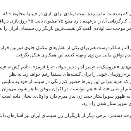
که به دست ما رسيده است اوتادی برای بازی در «پيتزا مخلوط» که
حسين قاسمی جامی کارگردانی آن را برعهده دارد مبلغ ۷۵ ميليون بابت ۲۵ روز
ر موجب شد اوتادی لقب گرانقيمت‌ترين بازيگر زن سينمای ايران را به
لم الناز شاکردوست هم برای يکی از نقش‌های مکمل جلوی دوربين قرار
عدم توافق مالی بين وی و تهيه کننده اين همکاری شکل نگرفت.
لم‌های «عروسک»، «پسر آدم دختر حوا»، «باغ قرمز»، «آدم کش»، «پيتز
» روزهای خوبی را برای گيشه‌های سينما رقم خواهد زد. به نظر
ه هديه تهرانی اين روزها حضور کم رنگی در سينما از خود به نمايش
يلم او يعنی «شبانه» هم نتوانست در اکران موفق ظاهر شود، می‌توان
ه ظهور سوپراستار جديد زن نياز مبرم دارد و اوتادی نشان داده است 
ی سوپراستار شدن را دارد.
 رقم دستمزد برخی ديگر از بازيگران زن سينمای ايران نيز اشاره‌ای داش