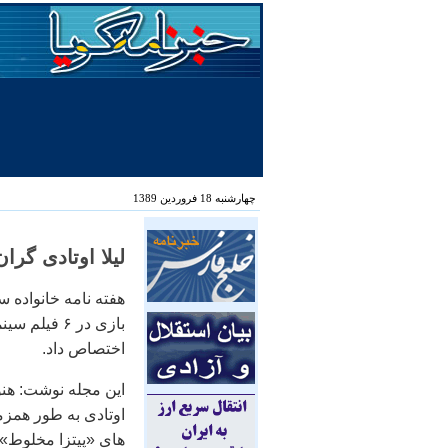
چهارشنبه 18 فروردین 1389
ليلا اوتادی گرا
بازی در ۶ في
اختصاص داد.
اين مجله نوشت: هنو
اوتادی به طور همزم
های «پيتزا مخلوط»