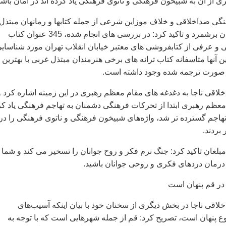
 از آن به شبیخون فرهنگی و ناتوی فرهنگی یاد کرده اند در امان باشد
گی ضداخلاقی و خلاف موزاین شرعی از جمله کتابها و رمانهان مبتذل 
از راهبردهای دشمنان برشمرد و تاکید کرد: در بررسی های انجام شده، 345 عنوان کتاب
و عرفی از کتابفروشی های معتبر خیابان انقلاب تهران مورد شناسای
 آنها متاسفانه کتاب ترانه های برخی هنرمندان مبتذل غربی با بهترین
 صورت ترجمه شده وجود داشته است.
لاقی ناجا به دغدغه های مقام معظم رهبری در این زمینه اشاره کرد و
عظم رهبری ابتدا از تحرکات فرهنگی دشمنان به تهاجم فرهنگی یاد کر
 تهاجم گسترده تر شد، واژه‌های شبیخون فرهنگی و ناتوی فرهنگی را در
بردند.
لغان تاکید کرد: جنگ نرم فکر و روح جوانان را تسخیر می کند و شما ب
درمان دردهای فکری و روحی جوانان باشید.
در قم پنهان است
لاقی ناجا در بخش دیگری از سخنان خود با بیان اینکه آسیب‌های
وع پنهان است، تصریح کرد: قم از جمله شهرهایی است که با توجه به