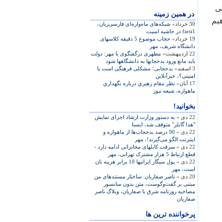
ی
در همين زمينه
هیم
30 خرداد»
شبکه‌های ماه‌واره‌ای فارسی‌زبان،
farsi1 در حاشيه امنيت
19 خرداد»
حجاب موضوع 5 دقیقه کلاسهای
دانشگاه شریف، مهر
22 اردیبهشت»
مطهری درگفتگوی با مهر: دولت
باید مانع ورود بدحجابها به دانشگاهها شود
3 اسفند»
بدحجابی؛ مشکلی فرهنگی است یا
امنیتی؟، خبرآنلاین
17 آبان»
نظر مقام رهبري درباره نگهداري
ماهواره، شيعه نيوز
بخوانید!
22 دی »
به دستور وزارت ارشاد اجرای نمايش
"هدا گابلر" متوقف شد، ايسنا
22 دی »
90 درصد بدحجاب‌ها از ماهواره و
اینترنت الگو می‌گیرند!، مهر
22 دی »
سرقت کابلهای مخابراتی ادامه دارد -
قطع ارتباط 5 هزار مشترک تهرانی، مهر
22 دی »
پول سیگار ایرانیها 10 برابر هزینه نان
است، مهر
20 دی »
ناصر صفاريان: ساختار مستندهای من
مبتنی بر گفت‌وگوست، متن بدون سانسور
مصاحبه روزنامه شرق با صفاريان، وبلاگ ناصر
صفاريان
پرخواننده ترین ها