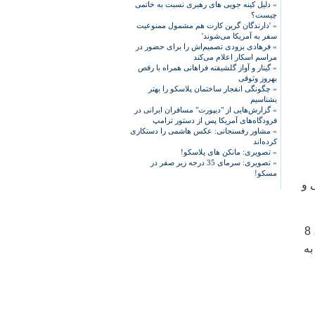
»
دلیل کینه جویی های رهبری نسبت به خاتمی
چیست؟
»
'دارندگان گرین کارت هم مشمول ممنوعیت
سفر به آمریکا می‌شوند'
»
فرهادی بزودی تصمیم‌اش را برای حضور در
مراسم اسکار اعلام می‌کند
»
گیتار و آواز گلشیفته فراهانی همراه با رقص
بهروز وثوقی
»
چگونگی انفجار ساختمان پلاسکو را بهتر
بشناسیم
»
گزارش‌هایی از "دیپورت" مسافران ایرانی در
فرودگاه‌های آمریکا پس از دستور ترامپ
»
مشاور رفسنجانی: عکس هاشمی را دستکاری
کرده‌اند
»
تصویری: مانکن های پلاسکو!
»
تصویری: سرمای 35 درجه زیر صفر در
مسکو!
 و
وی اضافه کرد: از هر 10 ارتباطی که در فضای اینترنت برقرار شده و منجر به ازدواج شده، 8
ها به