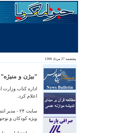
پنجشنبه 27 مرداد 1390
"بيژن و منيژه" 
اداره کتاب وزارت ار
اعلام کرد.
سايت ۲۴ - م
ويژه کودکان و نوجوا