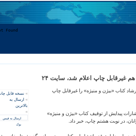
هم غيرقابل چاپ اعلام شد، سايت ۲۴
شاد کتاب «بيژن و منيژه» را غير‌قابل چاپ
»
نسخه قابل چا
»
ارسال به
بالاترین
»
دير انتشارات پيدايش از توقيف کتاب «‌بيژن و منيژه»
ارسال به فیس
نان، در نوبت هشتم چاپ، خبر داد.
بوک