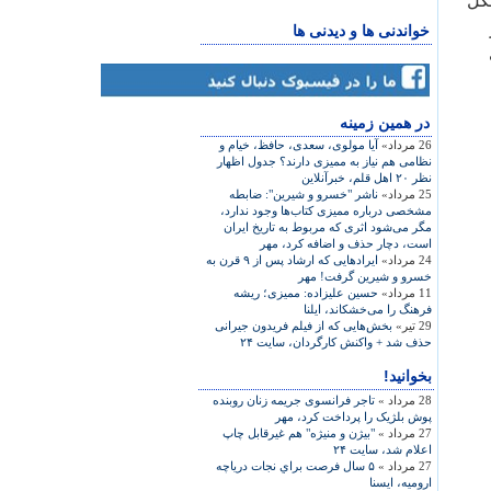
شکل
خواندنی ها و دیدنی ها
در همين زمينه
26 مرداد»
آيا مولوی، سعدی، حافظ، خيام و
نظامی هم نياز به مميزی دارند؟ جدول اظهار
نظر ۲۰ اهل قلم، خبرآنلاين
25 مرداد»
ناشر "خسرو و شيرين": ضابطه
مشخصی درباره مميزی کتاب‌ها وجود ندارد،
مگر می‌شود اثری که مربوط به تاريخ ايران
است، دچار حذف و اضافه کرد، مهر
24 مرداد»
ايرادهايی که ارشاد پس از ۹ قرن به
خسرو و شيرين گرفت! مهر
11 مرداد»
حسين عليزاده: مميزی؛ ريشه‌
فرهنگ را می‌خشکاند، ايلنا
29 تیر»
بخش‌هايی که از فيلم فريدون جيرانی
حذف شد + واکنش کارگردان، سايت ۲۴
بخوانید!
28 مرداد »
تاجر فرانسوی جریمه زنان روبنده
پوش بلژیک را پرداخت کرد، مهر
27 مرداد »
"بيژن و منيژه" هم غيرقابل چاپ
اعلام شد، سايت ۲۴
27 مرداد »
۵ سال فرصت براي نجات درياچه
اروميه، ایسنا