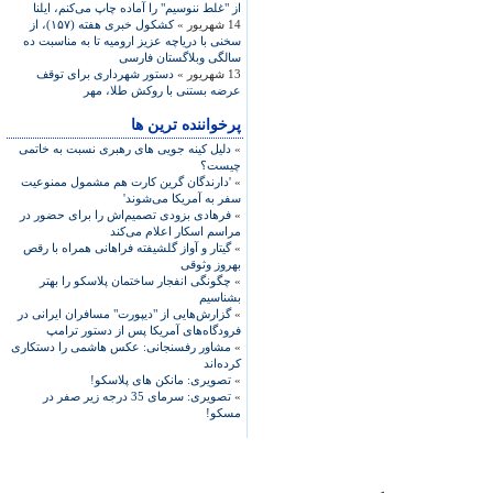
از "غلط ننوسيم" را آماده‌ چاپ می‌کنم، ايلنا
14 شهریور »
کشکول خبری هفته (۱۵۷)، از
سخنی با دریاچه عزیز ارومیه تا به مناسبت ده
سالگی وبلاگستان فارسی
13 شهریور »
دستور شهرداری برای توقف
عرضه بستنی با روکش طلا، مهر
پرخواننده ترین ها
»
دلیل کینه جویی های رهبری نسبت به خاتمی
چیست؟
»
'دارندگان گرین کارت هم مشمول ممنوعیت
سفر به آمریکا می‌شوند'
»
فرهادی بزودی تصمیم‌اش را برای حضور در
مراسم اسکار اعلام می‌کند
»
گیتار و آواز گلشیفته فراهانی همراه با رقص
بهروز وثوقی
»
چگونگی انفجار ساختمان پلاسکو را بهتر
بشناسیم
»
گزارش‌هایی از "دیپورت" مسافران ایرانی در
فرودگاه‌های آمریکا پس از دستور ترامپ
»
مشاور رفسنجانی: عکس هاشمی را دستکاری
کرده‌اند
»
تصویری: مانکن های پلاسکو!
»
تصویری: سرمای 35 درجه زیر صفر در
مسکو!