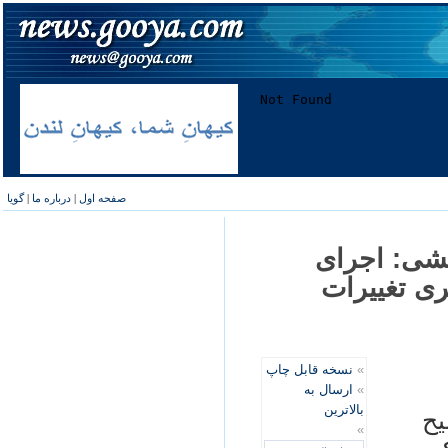
صفحه اول
|
درباره ما
|
گویا
يشی: اجرای
ری تغييرات
»
نسخه قابل چاپ
»
ارسال به
بالاترین
يح
»