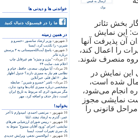
ه
ارسال به فیس
بوک
خواندنی ها و دیدنی ها
ار بخش تئاتر
ت: اين نمايش
در همين زمينه
ن آن پذيرفت آنها
3 شهریور»
وزير ارشاد سانسور «خسرو و
شيرين» را تکذیب کرد، ایسنا
يرات را اعمال کند،
3 شهریور»
پاسخ آیت‌الله‌سیستانی به ۳ پرسش
درباره تئاتر
گروه منصرف شوند.
27 مرداد»
"بيژن و منيژه" هم غيرقابل چاپ
اعلام شد، سايت ۲۴
26 مرداد»
آيا مولوی، سعدی، حافظ، خيام و
 اين نمايش در
نظامی هم نياز به مميزی دارند؟ جدول اظهار
نظر ۲۰ اهل قلم، خبرآنلاين
مال شده است،‌
25 مرداد»
ناشر "خسرو و شيرين": ضابطه
مشخصی درباره مميزی کتاب‌ها وجود ندارد،
ره انجام می‌شود،
مگر می‌شود اثری که مربوط به تاريخ ايران
است، دچار حذف و اضافه کرد، مهر
است نمايشی مجوز
بخوانید!
مراحل قانونی را
16 شهریور »
مرتضی احمدی: اميدوارم تا آخر
عمر، گذرم به ارشاد نيفتد، ايلنا
16 شهریور »
رييس شورای ارزشيابی هنرهای
نمايشی: اجرای "ورود آقايان ممنوع" منوط به
يک سری تغييرات است، ايسنا
16 شهریور »
ابوالحسن نجفی: ويرايش جديدی