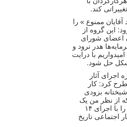
هرکارگردان با
ييراتی کند.
قايان ممنوع » را
د:‌ اين گروه از
ان اعضای شورای
يه‌ها هدر نرود و
اميدواريم با درايت
مشکل حل شود.
 اجرای آثار
طرح کرد: کار
شبختانه بزودی
ه از نظر من يک
کار اجتماعی است و می‌توانيم اين اجرا را با اجرای ۱۴
ر اجتماعی تاريخ