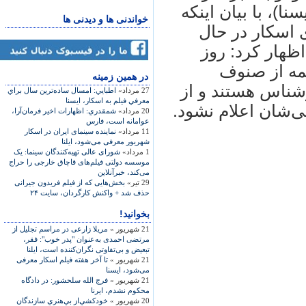
ا)، با بيان اينکه
خواندنی ها و دیدنی ها
ی اسکار در حال
ظهار کرد: روز
مه از صنوف
در همين زمينه
ناس هستند و از
27 مرداد»
اطبايي: امسال ساده‌ترين سال براي
معرفي فيلم به اسكار، ایسنا
ی‌شان اعلام نشود.
20 مرداد»
شمقدري: اظهارات اخير فرمان‌آرا،
عوامانه است، فارس
11 مرداد»
نماينده سينمای ايران در اسکار
شهريور معرفی می‌شود، ايلنا
1 مرداد»
شورای عالی تهيه‌کنندگان سينما: يک
موسسه دولتی فيلم‌های قاچاق خارجی را حراج
می‌کند، خبرآنلاين
29 تیر»
بخش‌هايی که از فيلم فريدون جيرانی
حذف شد + واکنش کارگردان، سايت ۲۴
بخوانید!
21 شهریور »
مريلا زارعی در مراسم تجليل از
مرتضی احمدی به‌عنوان "پدر خوب": فقر،
تبعيض و بی‌تفاوتی نگران‌کننده است، ايلنا
21 شهریور »
تا آخر هفته فيلم اسکار معرفی
می‌شود، ايسنا
21 شهریور »
فرج الله سلحشور: در دادگاه
محکوم نشدم، ايرنا
20 شهریور »
خودكشي‌از بي‌هنري سازندگان