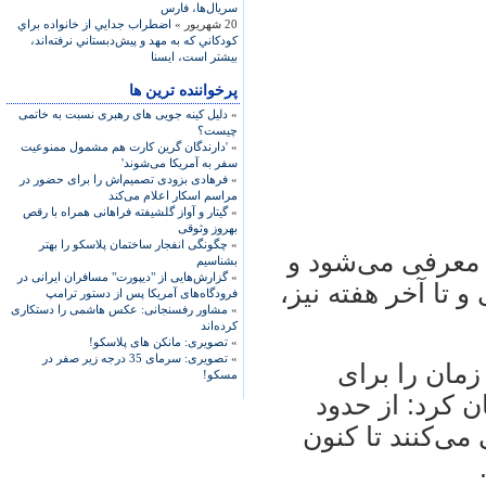
سريال‌ها، فارس
20 شهریور »
اضطراب جدايي از خانواده براي
کودکاني که به مهد و پيش‌دبستاني نرفته‌اند،
بيشتر است، ایسنا
پرخواننده ترین ها
»
دلیل کینه جویی های رهبری نسبت به خاتمی
چیست؟
»
'دارندگان گرین کارت هم مشمول ممنوعیت
سفر به آمریکا می‌شوند'
»
فرهادی بزودی تصمیم‌اش را برای حضور در
مراسم اسکار اعلام می‌کند
»
گیتار و آواز گلشیفته فراهانی همراه با رقص
بهروز وثوقی
»
چگونگی انفجار ساختمان پلاسکو را بهتر
 معرفی می‌شود و
بشناسیم
»
گزارش‌هایی از "دیپورت" مسافران ایرانی در
و تا آخر هفته نيز،
فرودگاه‌های آمریکا پس از دستور ترامپ
»
مشاور رفسنجانی: عکس هاشمی را دستکاری
کرده‌اند
»
تصویری: مانکن های پلاسکو!
»
تصویری: سرمای 35 درجه زیر صفر در
 زمان را برای
مسکو!
 کرد: از حدود
 می‌کنند تا کنون