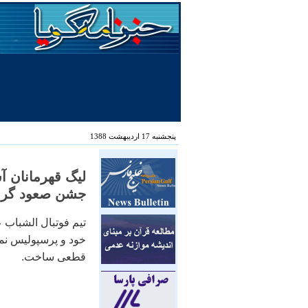
پنجشنبه 17 اردیبهشت 1388
ليگ قهرمانان آ
جشن صعود گرفتن
تيم فوتبال الشباب 
خود و پرسپوليس نماي
قطعی ساخت.