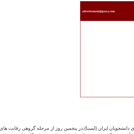
advertisement@gooya.com
دانشجويان ايران (ايسنا)،در پنجمين روز از مرحله گروهی رقابت های