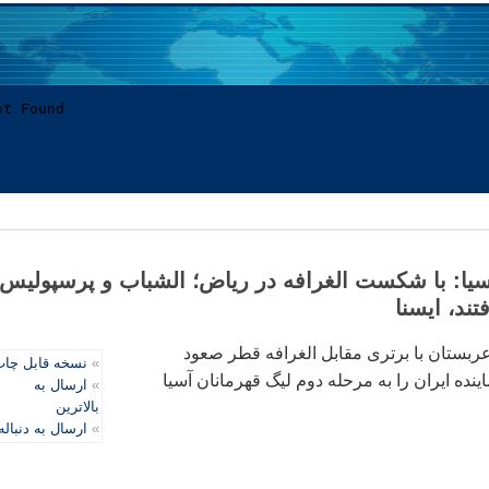
سيا: با شکست الغرافه در رياض؛ الشباب و پرسپوليس
د، ايسنا
عربستان با برتری مقابل الغرافه قطر صعود
»
نسخه قابل چا
نده ايران را به مرحله دوم ليگ قهرمانان آسيا
»
ارسال به
بالاترین
»
ارسال به دنباله