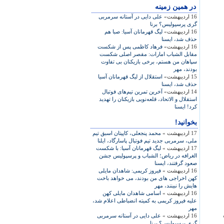
در همين زمينه
16 اردیبهشت»
علی دايی در آستانه سرمربی
گری پرسپوليس؟ برنا
16 اردیبهشت»
ليگ قهرمانان آسيا: صبا هم
حذف شد، ايسنا
16 اردیبهشت»
فرهاد کاظمی پس از شکست
مقابل الشباب امارات: مقصر اصلی شکست
سپاهان من هستم، برخی بازيکنان بی تفاوت
بودند، مهر
15 اردیبهشت»
استقلال از ليگ قهرمانان آسيا
حذف شد، ايسنا
14 اردیبهشت»
آخرين تمرين تيم‌های فوتبال
استقلال و الاتحاد، قلعه‌نويی بازيکنان را تهديد
کرد! ايسنا
بخوانید!
17 اردیبهشت »
محمد پنجعلی، کاپيتان اسبق تيم
ملی، سرمربی جديد تيم فوتبال پاسارگاد، ايلنا
17 اردیبهشت »
ليگ قهرمانان آسيا: با شکست
الغرافه در رياض؛ الشباب و پرسپوليس جشن
صعود گرفتند، ايسنا
16 اردیبهشت »
فيروز کريمی: شاهدان مايلی
کهن اخراجی های من بودند، می خواهد باخت
هايش را نبينند، مهر
16 اردیبهشت »
اسامی شاهدان مايلی کهن
عليه فيروز کريمی به کميته انضباطی اعلام شد،
مهر
16 اردیبهشت »
علی دايی در آستانه سرمربی
گری پرسپوليس؟ برنا