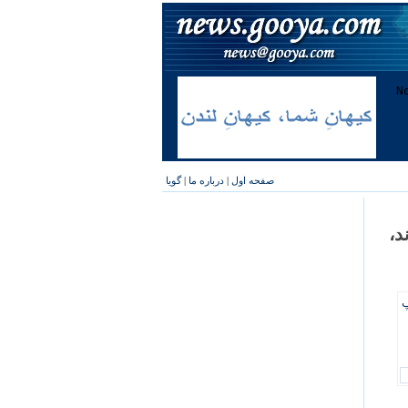
صفحه اول
|
درباره ما
|
گویا
د،
پ