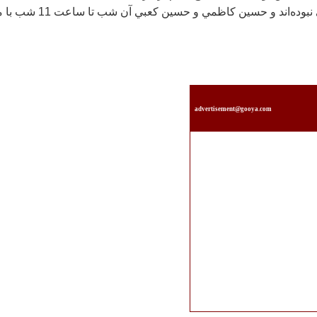
استيل آذين در پارتي نبوده‌اند و حسين كاظمي و حسين كعبي آن شب 
advertisement@gooya.com