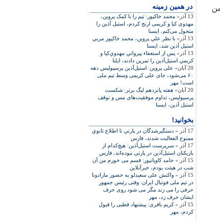
در همين زمينه
تا ساعت 11 شب با من
13 آذر»
محمد خاکپور: تيم را با کمک پروين،
مهدوی کيا و کريمی ارنج کردم، استيل آذين را
متحول می‌کنم، ايسنا
13 آذر»
با نظر علي پروين، محمد خاكپور مربي
استيل آذين شد، ايسنا
13 آذر»
پس از استعفاء پيرواني مهدوي‌كيا و
كريمي استيل‌آذين را تمرين دادند، ايلنا
20 آبان»
علی پروين: استيل‌آذين پرسپوليس دهه
۶۰ می‌شود، جای علی کريمی وسط تيم ملی
است! مهر
20 آبان»
هفته پانزدهم ليگ برتر: شکست
پرسپوليس، تداوم موفقيت‌های مس و توقف
استيل آذين، ايسنا
بخوانید!
17 آذر »
دستگيرشدگان در پارتي تا اطلاع ثانوي
ممنوع الفعاليت شدند، فارس
17 آذر »
سرپرست استيل‌آذين: هيچ‌كدام از
بازيكنان استيل‌آذين در پارتي نبوده‌اند، فارس
15 آذر »
حامد کاويانپور: قسم می خورم من آن
شب در هيئت بودم، خبرآنلاين
15 آذر »
واکنش علی سعيدلو به حضور مارادونا
در تيم ملی فوتبال ايران: وقتی رئيس جمهور
حرفی را می زند مگر می شود روی حرف
ايشان حرف زد، مهر
15 آذر »
کريم باقری: پيشنهاد قطبی را قبول
کردم، مهر