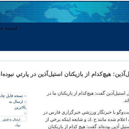
ين: هيچ‌كدام از بازيكنان استيل‌آذين در پارتي نبوده‌ان
ستيل‌آذين گفت: هيچ‌كدام از بازيكنان ما در
»
نسخه قابل چا
ند.
»
ارسال به
بالاترین
ت‌وگو با خبرنگار ورزشي خبرگزاري فارس در
»
لام شده مانند ح .ك و شايعه اينكه برخي از
ارسال به فیس
بوک
يل آذين بوده‌اند گفت: هيچ كدام از بازيكنان