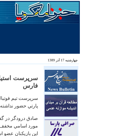
چهارشنبه 17 آذر 1389
سرپرست استيل‌آذ
فارس
سرپرست تيم فوتبال ا
پارتي حضور نداشته‌ا
صادق درودگر در گف
مورد اسامي مخفف اع
اين بازيكنان عضو است