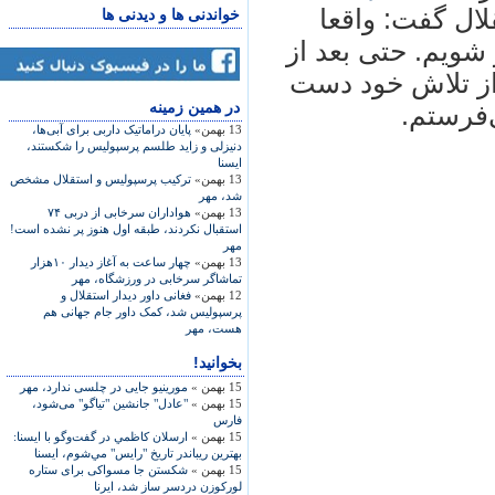
ال گفت: واقعا
خواندنی ها و دیدنی ها
 شويم. حتی بعد از
 از تلاش خود دست
در همين زمينه
‌فرستم.
13 بهمن»
پايان دراماتيک داربی برای آبی‌ها،
دنيزلی و زايد طلسم پرسپوليس را شکستند،
ايسنا
13 بهمن»
ترکيب پرسپوليس و استقلال مشخص
شد، مهر
13 بهمن»
هواداران سرخابی از دربی ۷۴
استقبال نکردند، طبقه اول هنوز پر نشده است!
مهر
13 بهمن»
چهار ساعت به آغاز ديدار ۱۰هزار
تماشاگر سرخابی در ورزشگاه، مهر
12 بهمن»
فغانی داور ديدار استقلال و
پرسپوليس شد، کمک داور جام جهانی هم
هست، مهر
بخوانید!
15 بهمن »
مورینیو جایی در چلسی ندارد، مهر
15 بهمن »
"عادل" جانشین "تیاگو" می‌شود،
فارس
15 بهمن »
ارسلان كاظمي در گفت‌وگو با ايسنا:
بهترين ريباندر تاريخ "رايس" مي‌شوم، ایسنا
15 بهمن »
شكستن جا مسواكی برای ستاره
لوركوزن دردسر ساز شد، ایرنا