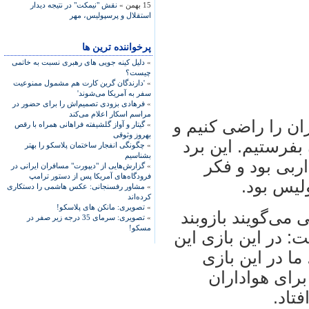
15 بهمن »
نقش "نیمکت" در نتیجه دیدار
استقلال و پرسپولیس، مهر
پرخواننده ترین ها
»
دلیل کینه جویی های رهبری نسبت به خاتمی
چیست؟
»
'دارندگان گرین کارت هم مشمول ممنوعیت
سفر به آمریکا می‌شوند'
»
فرهادی بزودی تصمیم‌اش را برای حضور در
مراسم اسکار اعلام می‌کند
ان را راضی کنيم و
»
گیتار و آواز گلشیفته فراهانی همراه با رقص
بهروز وثوقی
 بفرستيم. اين برد
»
چگونگی انفجار ساختمان پلاسکو را بهتر
بشناسیم
ربی بود و فکر
»
گزارش‌هایی از "دیپورت" مسافران ایرانی در
فرودگاه‌های آمریکا پس از دستور ترامپ
ليس بود.
»
مشاور رفسنجانی: عکس هاشمی را دستکاری
کرده‌اند
»
تصویری: مانکن های پلاسکو!
 می‌گويند بازوبند
»
تصویری: سرمای 35 درجه زیر صفر در
مسکو!
 در اين بازی اين
ما در اين بازی
برای هواداران
تاد.