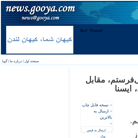
صفحه اول
|
درباره ما
|
گویا
ی‌فرستم، مقابل
 ايسنا
»
نسخه قابل چاپ
»
ارسال به
بالاترین
م.
»
ارسال به فیس
ز
بوک