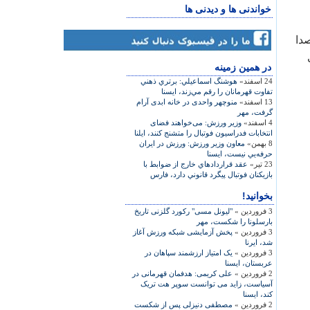
خواندنی ها و دیدنی ها
فیتی پخش دیجیتال (TS3) در صدا
در همين زمينه
24 اسفند»
هوشنگ اسماعيلي: برتري ذهني
تفاوت قهرمانان را رقم مي‌زند، ایسنا
13 اسفند»
منوچهر واحدی در خانه ابدی آرام
گرفت، مهر
4 اسفند»
وزیر ورزش: می‌خواهند فضای
انتخابات فدراسیون فوتبال را متشنج کنند، ایلنا
8 بهمن»
معاون وزير ورزش: ورزش در ايران
حرفه‌يي نيست، ایسنا
23 تیر»
عقد قراردادهاي خارج از ضوابط با
بازيكنان فوتبال پيگرد قانوني دارد، فارس
بخوانید!
3 فروردین »
"لیونل مسی" رکورد گلزنی تاریخ
بارسلونا را شکست، مهر
3 فروردین »
پخش آزمایشی شبكه ورزش آغاز
شد، ایرنا
3 فروردین »
یک امتیاز ارزشمند سپاهان در
عربستان، ایسنا
2 فروردین »
علی کريمی: هدفمان قهرمانی در
آسياست، زايد می توانست سوپر هت تريک
کند، ايسنا
2 فروردین »
مصطفی دنيزلی پس از شکست