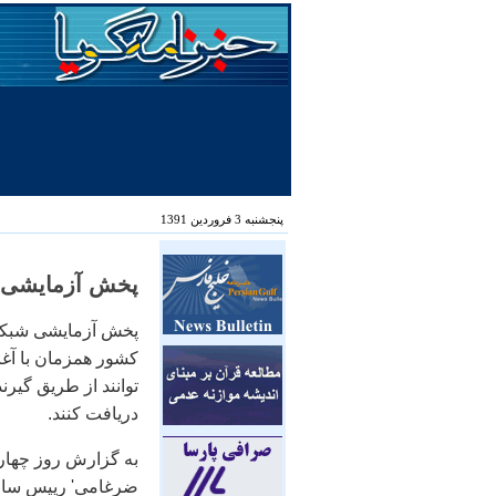
پنجشنبه 3 فروردین 1391
پخش آزمایشی ش
پخش آزمایشی شبكه 
كشور همزمان با آغ
توانند از طریق گیرن
دریافت كنند.
به گزارش روز چهارش
ضرغامی' رییس سازما