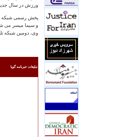
ورزش در سال جدید خ
و سیما میسر می شود
وی، دومین شبكه تلویزیون
تبليغات خبرنامه گويا