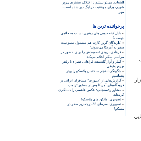
الشباب: می‌توانستيم با اختلاف بيشتری پيروز
شويم، برای موفقيت در ليگ دير شده است،
مهر
پرخواننده ترین ها
»
دلیل کینه جویی های رهبری نسبت به خاتمی
چیست؟
»
'دارندگان گرین کارت هم مشمول ممنوعیت
سفر به آمریکا می‌شوند'
»
فرهادی بزودی تصمیم‌اش را برای حضور در
مراسم اسکار اعلام می‌کند
»
گیتار و آواز گلشیفته فراهانی همراه با رقص
بهروز وثوقی
»
چگونگی انفجار ساختمان پلاسکو را بهتر
بشناسیم
ار
»
گزارش‌هایی از "دیپورت" مسافران ایرانی در
فرودگاه‌های آمریکا پس از دستور ترامپ
»
مشاور رفسنجانی: عکس هاشمی را دستکاری
کرده‌اند
»
تصویری: مانکن های پلاسکو!
»
تصویری: سرمای 35 درجه زیر صفر در
مسکو!
پایی