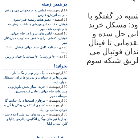
در همين زمينه
14 اردیبهشت»
قطبي به جام‌جهاني مي‌رود تيم
ه در گفتگو با
ملي به اتريش، فارس
21 اسفند»
عضو هيئت رئيسه فدراسيون
ود: مشکل خريد
فوتبال: دخالت غير ورزشی‌ها باعث نرفتن به
جام جهانی شد، مهر
انی حل شده و
10 اسفند»
لباس های نيروزا در جام جهانی
فوتبال، کفشی برای کاهش مصدوميت بازيکنان،
ماتی تا فينال
مهر
28 دی»
برنامه‌ کامل جام جهانی فوتبال ۲۰۱۰،
دان فوتبال می
ايسنا
15 دی»
۹۰ ورزشی؛ ۹۰ سياسی! جهان ورزش
 طريق شبکه سوم
بخوانید!
30 اردیبهشت »
ليگ برتر نهم از نگاه آمار:
بهترين‌ها برای سپاهان و بدترين‌ها برای استقلال
اهواز، ايسنا
30 اردیبهشت »
خريد امتياز پخش تلويزيونی
مسابقات جام‌جهانی، عادل فردوسی‌پور
می‌ماند، مهر
30 اردیبهشت »
مرفاوي استعفا داد!، سايت گل
30 اردیبهشت »
تساوي استقلال،‌ پيكان با گل به
خودي طالب لو، ایلنا
30 اردیبهشت »
برنامه های تیم ملی اعلام شد -
ديدار با تیم های ویگان انگلیس، پالرمو ایتالیا و
کلن آلمان، ایلنا
پرخواننده ترین ها