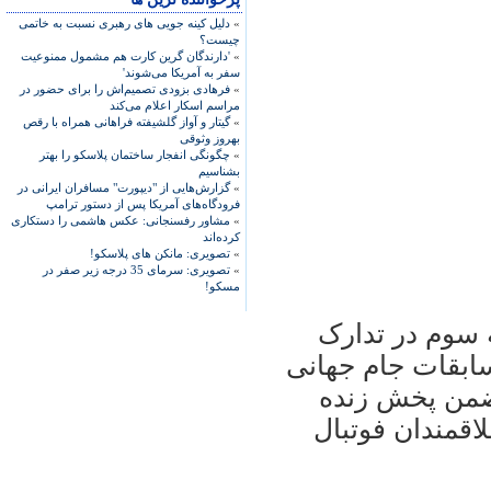
»
دلیل کینه جویی های رهبری نسبت به خاتمی
چیست؟
»
'دارندگان گرین کارت هم مشمول ممنوعیت
سفر به آمریکا می‌شوند'
»
فرهادی بزودی تصمیم‌اش را برای حضور در
مراسم اسکار اعلام می‌کند
»
گیتار و آواز گلشیفته فراهانی همراه با رقص
بهروز وثوقی
»
چگونگی انفجار ساختمان پلاسکو را بهتر
بشناسیم
»
گزارش‌هایی از "دیپورت" مسافران ایرانی در
فرودگاه‌های آمریکا پس از دستور ترامپ
»
مشاور رفسنجانی: عکس هاشمی را دستکاری
کرده‌اند
»
تصویری: مانکن های پلاسکو!
»
تصویری: سرمای 35 درجه زیر صفر در
مسکو!
 سوم در تدارک
سابقات جام جهانی
ضمن پخش زنده
اقمندان فوتبال